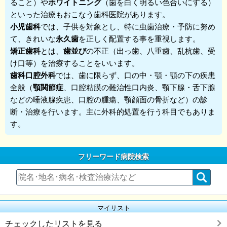
ること）や
ホワイトニング
（歯を白く明るい色合いにする）
といった治療もおこなう歯科医院があります。
小児歯科
では、子供を対象とし、特に虫歯治療・予防に努め
て、きれいな
永久歯
を正しく配置する事を重視します。
矯正歯科
とは、
歯並び
の不正（出っ歯、八重歯、乱杭歯、受
け口等）を治療することをいいます。
歯科口腔外科
では、歯に限らず、口の中・顎・顎の下の疾患
全般（
顎関節症
、口腔粘膜の難治性口内炎、顎下腺・舌下腺
などの唾液腺疾患、口腔の腫瘍、顎顔面の骨折など）の診
断・治療を行います。主に外科的処置を行う科目でもありま
す。
フリーワード病院検索
マイリスト
チェックしたリストを見る