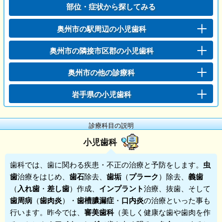
部位・症状から探してみる
奥州市の駅周辺の小児歯科
奥州市の隣接市区郡の小児歯科
奥州市の他の診療科
岩手県の小児歯科
診療科目の説明
小児歯科
歯科
では、歯に関わる疾患・不正の治療と予防をします。
虫
歯
治療をはじめ、
歯石
除去、
歯垢
（
プラーク
）除去、
義歯
（
入れ歯
・
差し歯
）作成、
インプラント
治療、抜歯、そして
歯周病
（
歯肉炎
）・
歯槽膿漏症
・
口内炎
の治療といった事も
行います。昨今では、
審美歯科
（美しく健康な歯や歯肉を作