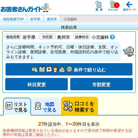
病院検索TOP
岩手県
奥州市
小児歯科
検索結果
岩手県
奥州市
小児歯科
さらに診療時間、ネット予約可、日曜・休日診療、女医、オン
ライン診療、夜間診療、在宅医療、外国語対応の条件で絞り込
みもできます↓
条件で絞り込む
科目変更
市郡変更
口コミを
リスト
地図
検索する
で見る
で見る
27
1
20
件該当中、
〜
件目を表示
医療機関情報は変更されている場合がありますので受付終了時間や希望する診
療科の有無は直接ご確認ください。