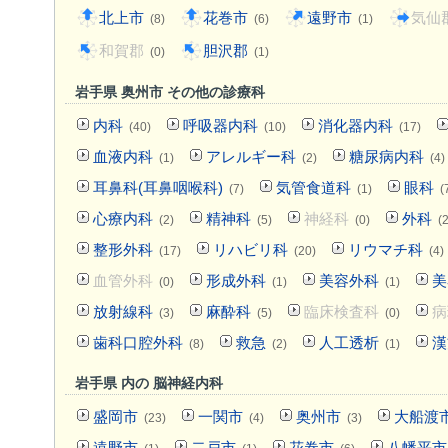
北上市
花巻市
遠野市
気仙
(8)
(6)
(1)
和賀郡
胆沢郡
(0)
(1)
岩手県 奥州市 その他の診療科
内科
呼吸器内科
消化器内科
(40)
(10)
(17)
血液内科
アレルギー科
糖尿病内科
(1)
(2)
(4)
耳鼻科(耳鼻咽喉科)
気管食道科
眼科
(7)
(1)
(
心療内科
精神科
神経科
外科
(2)
(5)
(0)
(
整形外科
リハビリ科
リウマチ科
(17)
(20)
(4)
血管外科
形成外科
美容外科
美
(0)
(1)
(1)
放射線科
麻酔科
臨床検査科
病
(3)
(5)
(0)
歯科口腔外科
救急
人工透析
漢
(8)
(2)
(1)
岩手県 内の 脳神経内科
盛岡市
一関市
奥州市
大船渡
(23)
(4)
(3)
遠野市
二戸市
花巻市
八幡平市