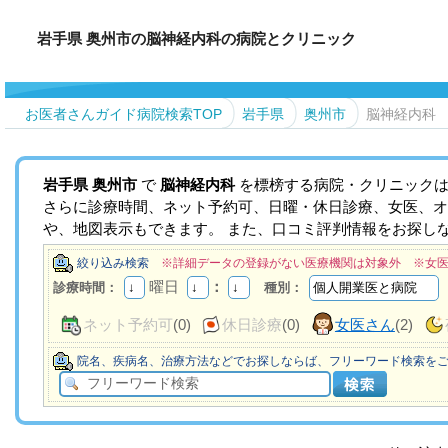
岩手県 奥州市の脳神経内科の病院とクリニック
お医者さんガイド病院検索TOP
岩手県
奥州市
脳神経内科
岩手県
奥州市
で
脳神経内科
を標榜する病院・クリニックは
さらに診療時間、ネット予約可、日曜・休日診療、女医、オ
や、地図表示もできます。 また、口コミ評判情報をお探し
絞り込み検索
※詳細データの登録がない医療機関は対象外 ※女
曜日
：
診療時間：
種別：
ネット予約可
(0)
休日診療
(0)
女医さん
(2)
院名、疾病名、治療方法などでお探しならば、フリーワード検索を