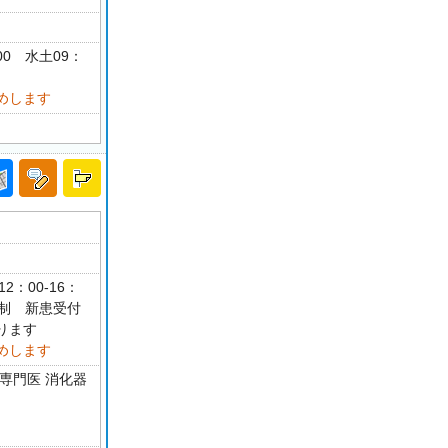
：00 水土09：
めします
2：00-16：
制 新患受付
ります
めします
科専門医 消化器