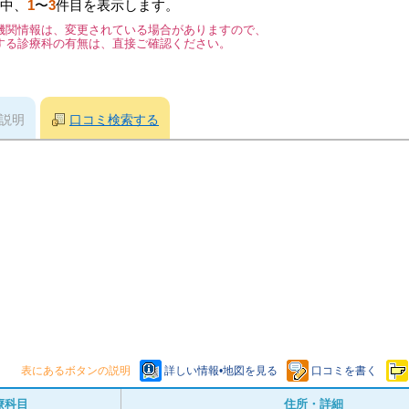
中、
1
〜
3
件目を表示します。
機関情報は、変更されている場合がありますので、
する診療科の有無は、直接ご確認ください。
説明
口コミ検索する
表にあるボタンの説明
詳しい情報•地図を見る
口コミを書く
療科目
住所・詳細