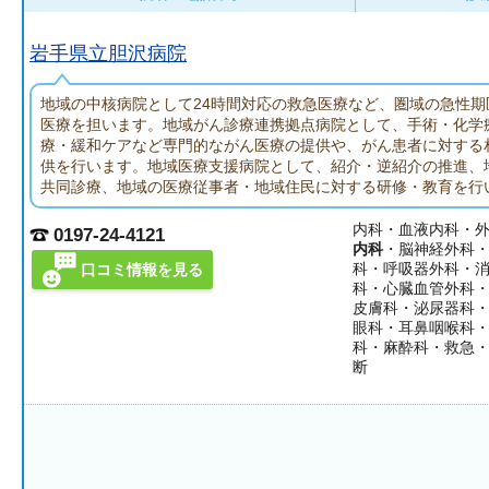
岩手県立胆沢病院
地域の中核病院として24時間対応の救急医療など、圏域の急性期
医療を担います。地域がん診療連携拠点病院として、手術・化学
療・緩和ケアなど専門的ながん医療の提供や、がん患者に対する
供を行います。地域医療支援病院として、紹介・逆紹介の推進、
共同診療、地域の医療従事者・地域住民に対する研修・教育を行
内科・血液内科・
0197-24-4121
内科
・脳神経外科
科・呼吸器外科・
口コミ情報を見る
科・心臓血管外科
皮膚科・泌尿器科
眼科・耳鼻咽喉科
科・麻酔科・救急
断