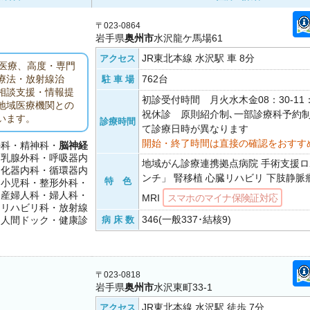
〒023-0864
岩手県
奥州市
水沢龍ケ馬場61
JR東北本線 水沢駅 車 8分
アクセス
医療、高度・専門
762台
療法・放射線治
駐 車 場
相談支援・情報提
初診受付時間 月火水木金08：30-11
地域医療機関との
祝休診 原則紹介制､一部診療科予約
います。
診療時間
て診療日時が異なります
開始・終了時間は直接の確認をおすす
外科・精神科・
脳神経
・乳腺外科・呼吸器内
地域がん診療連携拠点病院 手術支援
消化器内科・循環器内
ンチ」 腎移植 心臓リハビリ 下肢静脈瘤
特 色
・小児科・整形外科・
・産婦人科・婦人科・
MRI
スマホのマイナ保険証対応
・リハビリ科・放射線
346(一般337･結核9)
・人間ドック・健康診
病 床 数
〒023-0818
岩手県
奥州市
水沢東町33-1
JR東北本線 水沢駅 徒歩 7分
アクセス