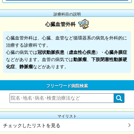
診療科目の説明
心臓血管外科
心臓血管外科
は、心臓、血管など循環器系の病気を外科的に
治療する診療科です。
心臓の病気では
冠状動脈疾患
（
虚血性心疾患
）・
心臓弁膜症
などがあります。血管の病気では
動脈瘤
、
下肢閉塞性動脈硬
化症
、
静脈瘤
などがあります。
フリーワード病院検索
マイリスト
チェックしたリストを見る