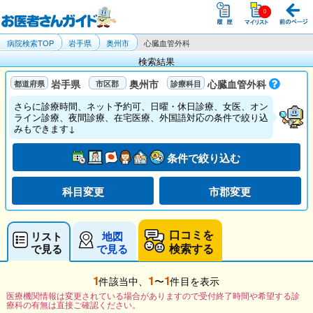
病院検索TOP
岩手県
奥州市
心臓血管外科
検索結果
岩手県
奥州市
心臓血管外科
さらに診療時間、ネット予約可、日曜・休日診療、女医、オン
ライン診療、夜間診療、在宅医療、外国語対応の条件で絞り込
みもできます↓
条件で絞り込む
科目変更
市郡変更
口コミを
リスト
地図
検索する
で見る
で見る
1
1
1
件該当中、
〜
件目を表示
医療機関情報は変更されている場合がありますので受付終了時間や希望する診
療科の有無は直接ご確認ください。