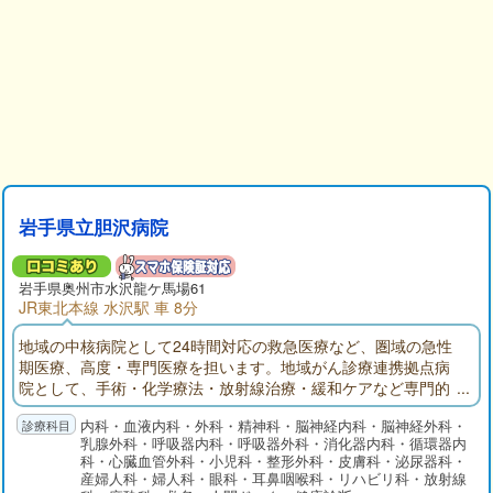
岩手県立胆沢病院
岩手県
奥州市
水沢龍ケ馬場61
JR東北本線 水沢駅 車 8分
地域の中核病院として24時間対応の救急医療など、圏域の急性
期医療、高度・専門医療を担います。地域がん診療連携拠点病
院として、手術・化学療法・放射線治療・緩和ケアなど専門的
ながん医療の提供や、がん患者に対する相談支援・情報提供を
内科・血液内科・外科・精神科・脳神経内科・脳神経外科・
行います。地域医療支援病院として、紹介・逆紹介の推進、地
乳腺外科・呼吸器内科・呼吸器外科・消化器内科・循環器内
域医療機関との共同診療、地域の医療従事者・地域住民に対す
科・心臓血管外科・小児科・整形外科・皮膚科・泌尿器科・
る研修・教育を行います。
産婦人科・婦人科・眼科・耳鼻咽喉科・リハビリ科・放射線