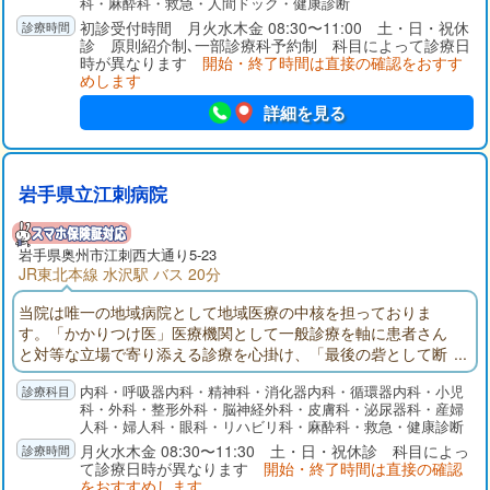
科・麻酔科・救急・人間ドック・健康診断
初診受付時間 月火水木金 08:30〜11:00 土・日・祝休
診 原則紹介制､一部診療科予約制 科目によって診療日
時が異なります
開始・終了時間は直接の確認をおすす
めします
詳細を見る
岩手県立江刺病院
岩手県
奥州市
江刺西大通り5-23
JR東北本線 水沢駅 バス 20分
当院は唯一の地域病院として地域医療の中核を担っておりま
す。「かかりつけ医」医療機関として一般診療を軸に患者さん
と対等な立場で寄り添える診療を心掛け、「最後の砦として断
らずに何でも対応する」をモットーに急性期医療に軸足を置
内科・呼吸器内科・精神科・消化器内科・循環器内科・小児
き、近隣の病院、開業医等からの慢性期患者さんや術後回復期
科・外科・整形外科・脳神経外科・皮膚科・泌尿器科・産婦
リハビリテーション・嚥下機能訓練目的の患者さんも受け入れ
人科・婦人科・眼科・リハビリ科・麻酔科・救急・健康診断
ております。また、積極的に在宅医療を取り入れ、訪問診療・
月火水木金 08:30〜11:30 土・日・祝休診 科目によっ
往診、在宅・施設での看取りも行っている地域密着型の病院で
て診療日時が異なります
開始・終了時間は直接の確認
す。
をおすすめします