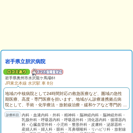
岩手県立胆沢病院
岩手県
奥州市
水沢龍ケ馬場61
JR東北本線 水沢駅 車 8分
地域の中核病院として24時間対応の救急医療など、圏域の急性
期医療、高度・専門医療を担います。地域がん診療連携拠点病
院として、手術・化学療法・放射線治療・緩和ケアなど専門的
ながん医療の提供や、がん患者に対する相談支援・情報提供を
内科・血液内科・外科・精神科・脳神経内科・脳神経外科・
行います。地域医療支援病院として、紹介・逆紹介の推進、地
乳腺外科・呼吸器内科・呼吸器外科・消化器内科・循環器内
域医療機関との共同診療、地域の医療従事者・地域住民に対す
科・心臓血管外科・小児科・整形外科・皮膚科・泌尿器科・
る研修・教育を行います。
産婦人科・婦人科・眼科・耳鼻咽喉科・リハビリ科・放射線