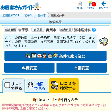
病院検索TOP
岩手県
奥州市
脳神経外科
検索結果
岩手県
奥州市
脳神経外科
さらに診療時間、ネット予約可、日曜・休日診療、女医、オン
ライン診療、夜間診療、在宅医療、外国語対応の条件で絞り込
みもできます↓
条件で絞り込む
科目変更
市郡変更
口コミを
リスト
地図
検索する
で見る
で見る
5
1
5
件該当中、
〜
件目を表示
医療機関情報は変更されている場合がありますので受付終了時間や希望する診
療科の有無は直接ご確認ください。