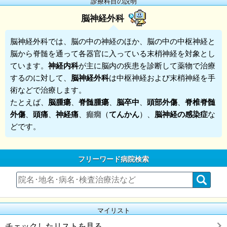
診療科目の説明
脳神経外科
脳神経外科
では、脳の中の神経のほか、脳の中の中枢神経と
脳から脊髄を通って各器官に入っている末梢神経を対象とし
ています。
神経内科
が主に脳内の疾患を診断して薬物で治療
するのに対して、
脳神経外科
は中枢神経および末梢神経を手
術などで治療します。
たとえば、
脳腫瘍
、
脊髄腫瘍
、
脳卒中
、
頭部外傷
、
脊椎脊髄
外傷
、
頭痛
、
神経痛
、癲癇（
てんかん
）、
脳神経の感染症
な
どです。
フリーワード病院検索
マイリスト
チェックしたリストを見る