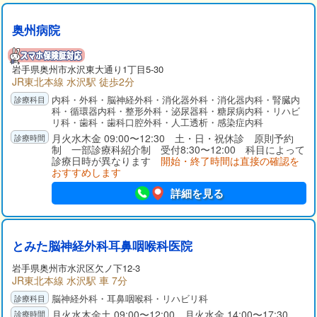
奥州病院
岩手県
奥州市
水沢東大通り1丁目5-30
JR東北本線 水沢駅 徒歩2分
内科・外科・脳神経外科・消化器外科・消化器内科・腎臓内
科・循環器内科・整形外科・泌尿器科・糖尿病内科・リハビ
リ科・歯科・歯科口腔外科・人工透析・感染症内科
月火水木金 09:00〜12:30 土・日・祝休診 原則予約
制 一部診療科紹介制 受付8:30〜12:00 科目によって
診療日時が異なります
開始・終了時間は直接の確認を
おすすめします
詳細を見る
とみた脳神経外科耳鼻咽喉科医院
岩手県
奥州市
水沢区欠ノ下12-3
JR東北本線 水沢駅 車 7分
脳神経外科・耳鼻咽喉科・リハビリ科
月火水木金土 09:00〜12:00 月火水金 14:00〜17:30