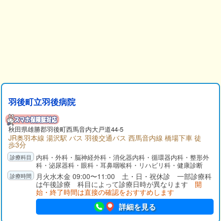
羽後町立羽後病院
秋田県
雄勝郡
羽後町西馬音内大戸道44-5
JR奥羽本線 湯沢駅 バス 羽後交通バス 西馬音内線 橋場下車 徒
歩3分
内科・外科・脳神経外科・消化器内科・循環器内科・整形外
科・泌尿器科・眼科・耳鼻咽喉科・リハビリ科・健康診断
月火水木金 09:00〜11:00 土・日・祝休診 一部診療科
は午後診療 科目によって診療日時が異なります
開
始・終了時間は直接の確認をおすすめします
詳細を見る