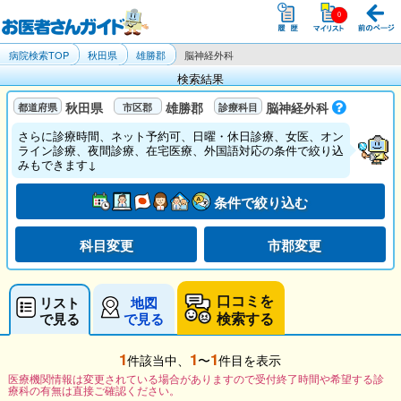
病院検索TOP
秋田県
雄勝郡
脳神経外科
検索結果
秋田県
雄勝郡
脳神経外科
さらに診療時間、ネット予約可、日曜・休日診療、女医、オン
ライン診療、夜間診療、在宅医療、外国語対応の条件で絞り込
みもできます↓
条件で絞り込む
科目変更
市郡変更
口コミを
リスト
地図
検索する
で見る
で見る
1
1
1
件該当中、
〜
件目を表示
医療機関情報は変更されている場合がありますので受付終了時間や希望する診
療科の有無は直接ご確認ください。