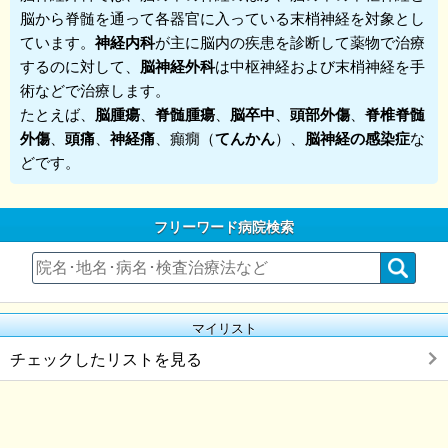
脳から脊髄を通って各器官に入っている末梢神経を対象とし
ています。
神経内科
が主に脳内の疾患を診断して薬物で治療
するのに対して、
脳神経外科
は中枢神経および末梢神経を手
術などで治療します。
たとえば、
脳腫瘍
、
脊髄腫瘍
、
脳卒中
、
頭部外傷
、
脊椎脊髄
外傷
、
頭痛
、
神経痛
、癲癇（
てんかん
）、
脳神経の感染症
な
どです。
フリーワード病院検索
マイリスト
チェックしたリストを見る