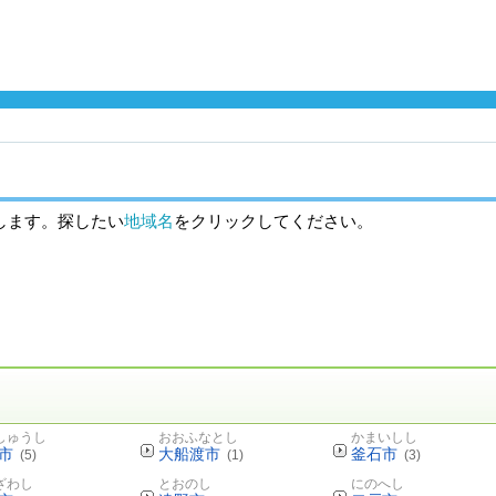
します。探したい
地域名
をクリックしてください。
しゅうし
おおふなとし
かまいしし
市
大船渡市
釜石市
(5)
(1)
(3)
ざわし
とおのし
にのへし