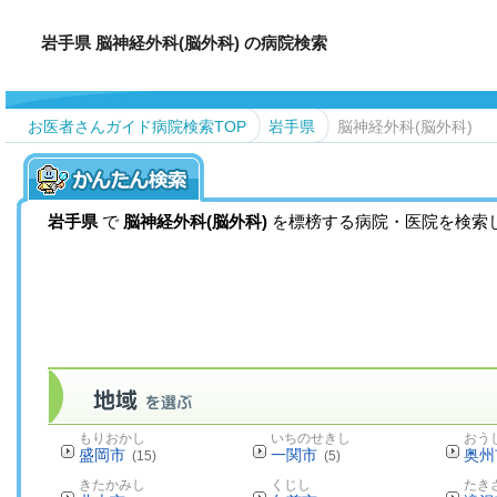
岩手県 脳神経外科(脳外科) の病院検索
お医者さんガイド病院検索TOP
岩手県
脳神経外科(脳外科)
岩手県
で
脳神経外科(脳外科)
を標榜する病院・医院を検索
もりおかし
いちのせきし
おう
盛岡市
一関市
奥州
(15)
(5)
きたかみし
くじし
たき