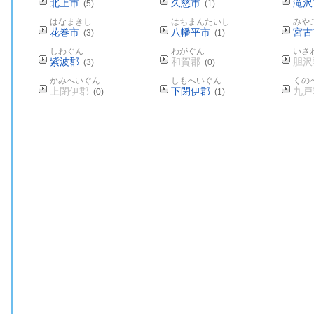
北上市
久慈市
滝沢
(5)
(1)
はなまきし
はちまんたいし
みや
花巻市
八幡平市
宮古
(3)
(1)
しわぐん
わがぐん
いさ
紫波郡
和賀郡
胆沢
(3)
(0)
かみへいぐん
しもへいぐん
くの
上閉伊郡
下閉伊郡
九戸
(0)
(1)