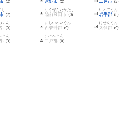
市
遠野市
二戸市
(2)
(2)
(2)
こし
りくぜんたかたし
いわてぐん
市
陸前高田市
岩手郡
(2)
(0)
(5)
わぐん
にしいわいぐん
けせんぐん
郡
西磐井郡
気仙郡
(0)
(0)
(0)
へぐん
にのへぐん
郡
二戸郡
(0)
(0)