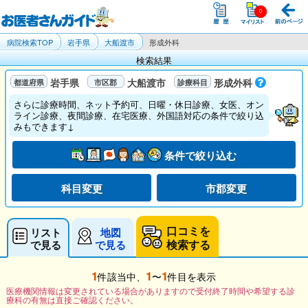
病院検索TOP
岩手県
大船渡市
形成外科
検索結果
岩手県
大船渡市
形成外科
さらに診療時間、ネット予約可、日曜・休日診療、女医、オン
ライン診療、夜間診療、在宅医療、外国語対応の条件で絞り込
みもできます↓
条件で絞り込む
科目変更
市郡変更
口コミを
リスト
地図
検索する
で見る
で見る
1
1
1
件該当中、
〜
件目を表示
医療機関情報は変更されている場合がありますので受付終了時間や希望する診
療科の有無は直接ご確認ください。