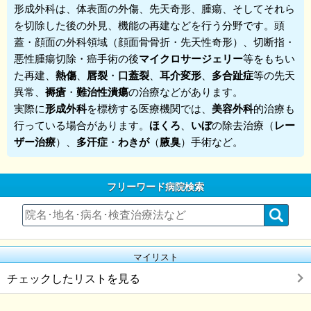
形成外科
は、体表面の外傷、先天奇形、腫瘍、そしてそれら
を切除した後の外見、機能の再建などを行う分野です。頭
蓋・顔面の外科領域（顔面骨骨折・先天性奇形）、切断指・
悪性腫瘍切除・癌手術の後
マイクロサージェリー
等をもちい
た再建、
熱傷
、
唇裂
・
口蓋裂
、
耳介変形
、
多合趾症
等の先天
異常、
褥瘡
・
難治性潰瘍
の治療などがあります。
実際に
形成外科
を標榜する医療機関では、
美容外科
的治療も
行っている場合があります。
ほくろ
、
いぼ
の除去治療（
レー
ザー治療
）、
多汗症
・
わきが
（
腋臭
）手術など。
フリーワード病院検索
マイリスト
チェックしたリストを見る