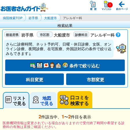
病院検索TOP
岩手県
大船渡市
アレルギー科
検索結果
岩手県
大船渡市
アレルギー科
さらに診療時間、ネット予約可、日曜・休日診療、女医、オン
ライン診療、夜間診療、在宅医療、外国語対応の条件で絞り込
みもできます↓
条件で絞り込む
科目変更
市郡変更
口コミを
リスト
地図
検索する
で見る
で見る
2
1
2
件該当中、
〜
件目を表示
医療機関情報は変更されている場合がありますので受付終了時間や希望する診
療科の有無は直接ご確認ください。