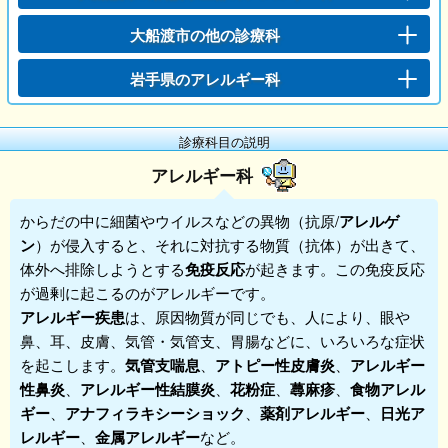
大船渡市の他の診療科
岩手県のアレルギー科
診療科目の説明
アレルギー科
からだの中に細菌やウイルスなどの異物（抗原/
アレルゲ
ン
）が侵入すると、それに対抗する物質（抗体）が出きて、
体外へ排除しようとする
免疫反応
が起きます。この免疫反応
が過剰に起こるのが
アレルギー
です。
アレルギー疾患
は、原因物質が同じでも、人により、眼や
鼻、耳、皮膚、気管・気管支、胃腸などに、いろいろな症状
を起こします。
気管支喘息
、
アトピー性皮膚炎
、
アレルギー
性鼻炎
、
アレルギー性結膜炎
、
花粉症
、
蕁麻疹
、
食物アレル
ギー
、
アナフィラキシーショック
、
薬剤アレルギー
、
日光ア
レルギー
、
金属アレルギー
など。