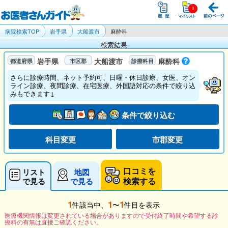
病院検索TOP
岩手県
大船渡市
麻酔科
検索結果
岩手県
大船渡市
麻酔科
さらに診療時間、ネット予約可、日曜・休日診療、女医、オン
ライン診療、夜間診療、在宅医療、外国語対応の条件で絞り込
みもできます↓
条件で絞り込む
科目変更
市郡変更
口コミを
リスト
地図
検索する
で見る
で見る
1
1
1
件該当中、
〜
件目を表示
医療機関情報は変更されている場合がありますので受付終了時間や希望する診
療科の有無は直接ご確認ください。