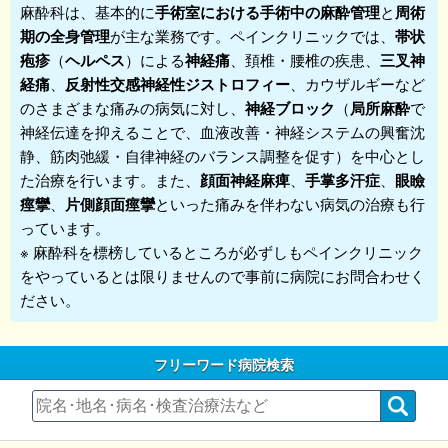
麻酔科
は、基本的に
手術室における手術中の麻酔管理
と
周術
期の全身管理
が主な業務です。
ペインクリニック
では、
帯状
疱疹
（
ヘルペス
）による
神経痛
、頚椎・腰椎の疾患、
三叉神
経痛
、
反射性交感神経性ジストロフィー
、カウザルギーなど
のさまざまな痛みの病気に対し、
神経ブロック
（
局所麻酔
で
神経伝達を抑えることで、血液改善・神経システムの興奮沈
静、筋肉弛緩・自律神経のバランス調整を促す）を中心とし
た治療を行います。また、
顔面神経麻痺
、
手掌多汗症
、
眼瞼
痙攣
、
片側顔面痙攣
といった痛みを伴わない病気の治療も行
っています。
※ 麻酔科を標榜しているところが必ずしもペインクリニック
をやっているとは限りませんので事前に病院にお問合わせく
ださい。
フリーワード病院検索