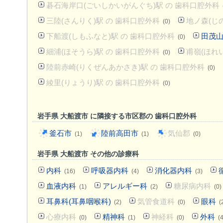
碁石海岸口(ごいしかいがんぐち)駅 の 歯科口腔外科
三陸(さんりく)駅 の 歯科口腔外科
地ノ森(じ
(0)
下船渡(しもふなと)駅 の 歯科口腔外科
田茂山
(0)
細浦(ほそうら)駅 の 歯科口腔外科
甫嶺(ほれ
(0)
陸前赤崎(りくぜんあかさき)駅 の 歯科口腔外科
(0)
綾里(りょうり)駅 の 歯科口腔外科
(0)
岩手県 大船渡市 に隣接する市区郡の 歯科口腔外科
釜石市
陸前高田市
気仙郡
(1)
(1)
(0)
岩手県 大船渡市 その他の診療科
内科
呼吸器内科
消化器内科
(16)
(4)
(3)
血液内科
アレルギー科
糖尿病内科
(1)
(2)
(0)
耳鼻科(耳鼻咽喉科)
気管食道科
眼科
(2)
(0)
(
心療内科
精神科
神経科
外科
(0)
(1)
(0)
(4