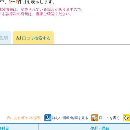
中、
1
〜
2
件目を表示します。
機関情報は、変更されている場合がありますので、
する診療科の有無は、直接ご確認ください。
説明
口コミ検索する
表にあるボタンの説明
詳しい情報•地図を見る
口コミを書く
療科目
住所・詳細