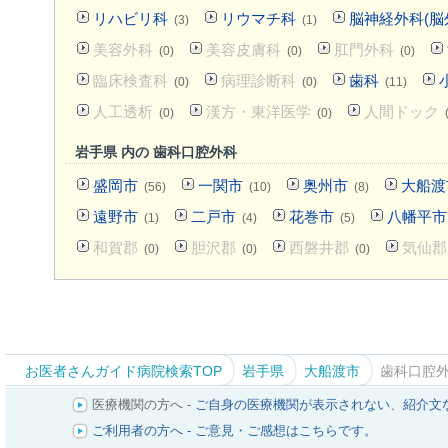
リハビリ科
リウマチ科
脳神経外科(脳
(3)
(1)
美容外科
美容皮膚科
肛門外科
(0)
(0)
(0)
臨床検査科
病理診断科
歯科
(0)
(0)
(11)
人工透析
漢方・東洋医学
人間ドック
(0)
(0)
岩手県 内の 歯科口腔外科
盛岡市
一関市
奥州市
大船渡
(56)
(10)
(8)
遠野市
二戸市
花巻市
八幡平市
(1)
(4)
(5)
和賀郡
胆沢郡
西磐井郡
気仙郡
(0)
(0)
(0)
お医者さんガイド病院検索TOP
岩手県
大船渡市
歯科口腔
医療機関の方へ -
ご自身の医療機関が表示されない
、
紹介文
ご利用者の方へ - ご意見・ご感想はこちらです。