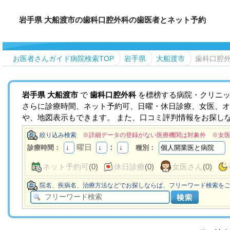
岩手県 大船渡市の歯科口腔外科の歯医者とネット予約
お医者さんガイド病院検索TOP
岩手県
大船渡市
歯科口腔
岩手県
大船渡市
で
歯科口腔外科
を標榜する病院・クリニッ
さらに診療時間、ネット予約可、日曜・休日診療、女医、オ
や、地図表示もできます。 また、口コミ評判情報をお探し
絞り込み検索
※詳細データの登録がない医療機関は対象外 ※女
曜日
：
診療時間：
種別：
ネット予約可
(0)
休日診療
(0)
女医さん
(0)
院名、疾病名、治療方法などでお探しならば、フリーワード検索を