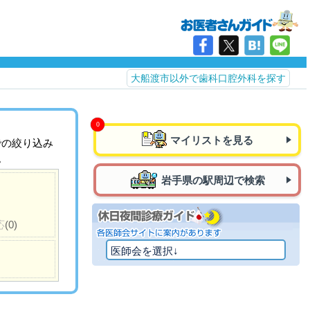
大船渡市以外で歯科口腔外科を探す
マイリストを見る
での絞り込み
。
岩手県の駅周辺で検索
応
(0)