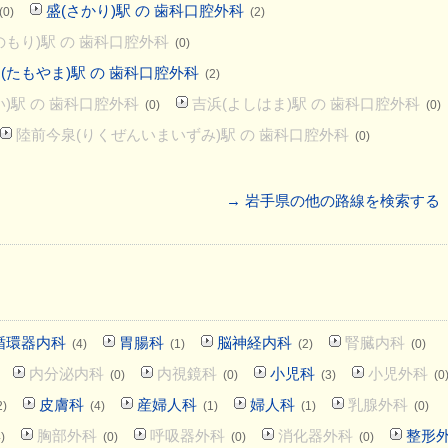
盛(さかり)駅 の 歯科口腔外科
(0)
(2)
のもり)駅 の 歯科口腔外科
(0)
(たもやま)駅 の 歯科口腔外科
(2)
い)駅 の 歯科口腔外科
吉浜(よしはま)駅 の 歯科口腔外科
(0)
(0)
陸前今泉(りくぜんいまいずみ)駅 の 歯科口腔外科
(0)
→ 岩手県の他の路線を検索する
循環器内科
胃腸科
脳神経内科
腎臓内科
(4)
(1)
(2)
(0)
内分泌内科
内視鏡科
小児科
小児外科
(0)
(0)
(3)
(0
皮膚科
産婦人科
婦人科
乳腺外科
2)
(4)
(1)
(1)
(0)
胸部外科
呼吸器外科
消化器外科
整形
)
(0)
(0)
(0)