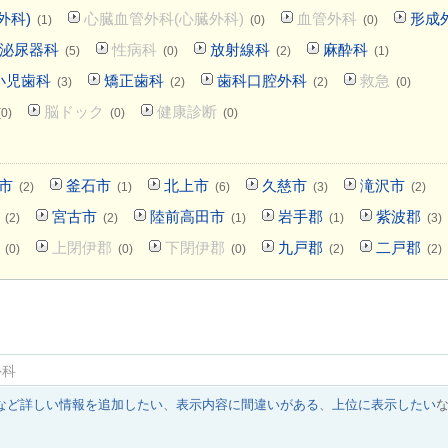
外科)
心臓血管外科(心臓外科)
血管外科
形成
(1)
(0)
(0)
泌尿器科
性病科
放射線科
麻酔科
(5)
(0)
(2)
(1)
小児歯科
矯正歯科
歯科口腔外科
救急
(3)
(2)
(2)
(0)
脳ドック
健康診断
(0)
(0)
(0)
市
釜石市
北上市
久慈市
滝沢市
(2)
(1)
(6)
(3)
(2)
宮古市
陸前高田市
岩手郡
紫波郡
(2)
(2)
(1)
(1)
(3)
上閉伊郡
下閉伊郡
九戸郡
二戸郡
(0)
(0)
(0)
(2)
(2)
外科
など詳しい情報を追加したい
、
表示内容に間違いがある
、
上位に表示したい