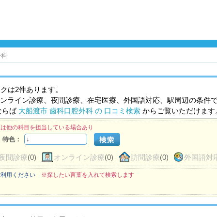
外科
クは2件あります。
ンライン診療、夜間診療、在宅医療、外国語対応、駅周辺の条件
ならば
大船渡市 歯科口腔外科 の 口コミ検索
からご覧いただけます
医は他の科目を担当している場合あり
特色：
夜間診療
(0)
オンライン診療
(0)
訪問診療
(0)
外国語対
ご利用ください
※探したい言葉を入れて検索します