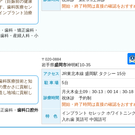
ア（妊娠前の健康
開始・終了時間は直接の確認をおすす
す。歯科医療セン
インプラント治療
科・歯科・矯正歯科・
児歯科・産婦人科・小
〒020-0884
岩手県
盛岡市
神明町10-35
JR東北本線 盛岡駅 タクシー 15分
アクセス
歯科医療技術と知
5台
駐 車 場
の豊かさに貢献し
月火木金土09：30-13：00 14：30-
造し地域に貢献し
診療時間
祝休診 予約制
開始・終了時間は直接の確認をおすす
矯正歯科・
歯科口腔外
インプラント セレック ホワイトニン
特 色
入れ歯 英語可 中国語可