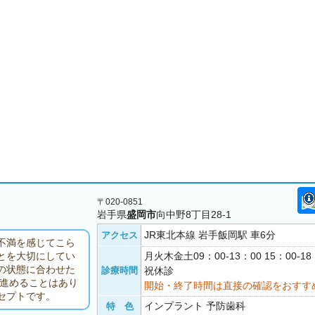
〒020-0851
岩手県
盛岡市
向中野8丁目28-1
JR東北本線 岩手飯岡駅 車6分
アクセス
不満を感じてこら
月火木金土09：00-13：00 15：00-
とを大切にしてい
の状態に合わせた
診療時間
祝休診
を進めることはあり
開始・終了時間は直接の確認をおすす
セプトです。
インプラント 予防歯科
特 色