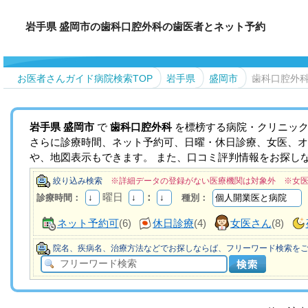
岩手県 盛岡市の歯科口腔外科の歯医者とネット予約
お医者さんガイド病院検索TOP
岩手県
盛岡市
歯科口腔外
岩手県
盛岡市
で
歯科口腔外科
を標榜する病院・クリニック
さらに診療時間、ネット予約可、日曜・休日診療、女医、オ
や、地図表示もできます。 また、口コミ評判情報をお探し
絞り込み検索
※詳細データの登録がない医療機関は対象外 ※女
曜日
：
診療時間：
種別：
ネット予約可
(6)
休日診療
(4)
女医さん
(8)
院名、疾病名、治療方法などでお探しならば、フリーワード検索を