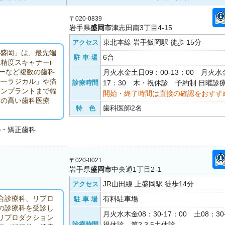
〒020-0839
岩手県
盛岡市
津志田南3丁目4-15
東北本線 岩手飯岡駅 徒歩 15分
アクセス
ク盛岡」は、最先端
6台
駐 車 場
精度スキャナーi-
ザーなど複数の歯科
月火水金土日09：00-13：00 月火水金
ルーラジカル」や痛
診療時間
17：30 木・祝休診 予約制 日曜診
インプラントまで幅
開始・終了時間は直接の確認をおすす
質の高い歯科医療
歯科医師2名
特 色
。
科
・矯正歯科
〒020-0021
岩手県
盛岡市
中央通1丁目2-1
JR山田線 上盛岡駅 徒歩14分
アクセス
合診療科、リプロ
有料駐車場
駐 車 場
の診療科を受診し
月火水木金08：30-17：00 土08：30
リプロダクション
診療時間
祝休診 第2.3.5土休診