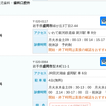
小児歯科・
歯科口腔外
〒020-0117
岩手県
盛岡市
緑が丘3丁目2-44
いわて銀河鉄道線 厨川駅 車 8分
アクセス
科
月火水金土09：00-13：00 14：15-
診療時間
祝休診 予約制
開始・終了時間は直接の確認をおすす
〒020-0064
岩手県
盛岡市
梨木町11-1
JR田沢湖線 盛岡駅 車 6分
アクセス
4台(無料)
駐 車 場
科
月火水木金土09：30-13：00 月火水金
診療時間
00 土14：30-17：00 日・祝休診
開始・終了時間は直接の確認をおすす
特 色