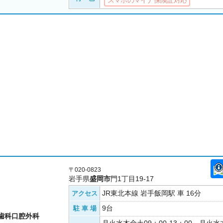
スマホのマイナ保険証対応
〒020-0823
岩手県
盛岡市
門1丁目19-17
JR東北本線 岩手飯岡駅 車 16分
アクセス
9台
駐 車 場
歯科口腔外科