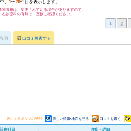
中、
1
〜
20
件目を表示します。
機関情報は、変更されている場合がありますので、
する診療科の有無は、直接ご確認ください。
1
2
説明
口コミ検索する
表にあるボタンの説明
詳しい情報•地図を見る
口コミを書く
診療科目
住所・詳細