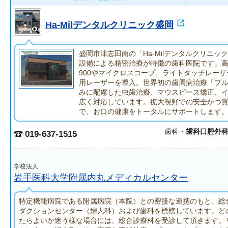
Ha-Milデンタルクリニック盛岡
盛岡市津志田南の「Ha-Milデンタルクリニッ
設備による精密治療が特徴の歯科医院です。高
900やマイクロスコープ、ライトタッチレー
用レーザーを導入。世界初の歯周病治療「ブ
みに配慮した虫歯治療、マウスピース矯正、
広く対応しています。拡大視野での安全かつ
で、お口の健康をトータルにサポートします
歯科・
歯科口腔外
019-637-1515
学校法人
岩手医科大学附属内丸メディカルセンター
特定機能病院である附属病院（本院）との密接な連携のもと、総
ダクションセンター（婦人科）および歯科を標榜しています。ど
たらよいか迷う様な場合には、総合診療科を受診して頂きます。