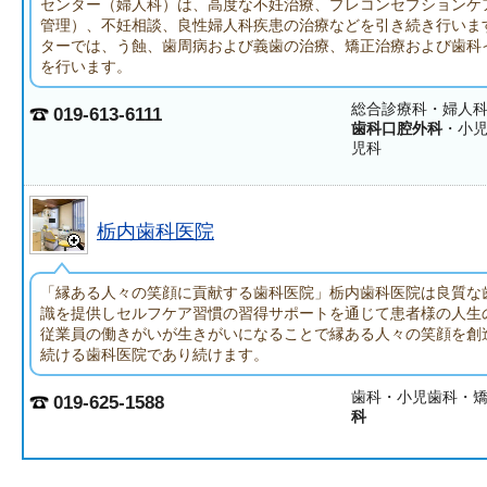
センター（婦人科）は、高度な不妊治療、プレコンセプションケ
管理）、不妊相談、良性婦人科疾患の治療などを引き続き行いま
ターでは、う蝕、歯周病および義歯の治療、矯正治療および歯科
を行います。
総合診療科・婦人
019-613-6111
歯科口腔外科
・小
児科
栃内歯科医院
「縁ある人々の笑顔に貢献する歯科医院」栃内歯科医院は良質な
識を提供しセルフケア習慣の習得サポートを通じて患者様の人生
従業員の働きがいが生きがいになることで縁ある人々の笑顔を創
続ける歯科医院であり続けます。
歯科・小児歯科・
019-625-1588
科