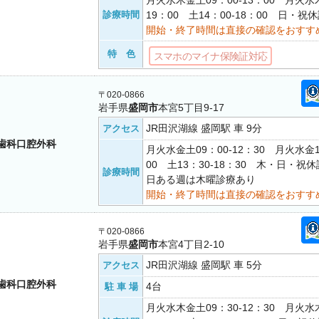
月火水木金土09：00-13：00 月火水木
診療時間
19：00 土14：00-18：00 日・
開始・終了時間は直接の確認をおすす
特 色
スマホのマイナ保険証対応
〒020-0866
岩手県
盛岡市
本宮5丁目9-17
JR田沢湖線 盛岡駅 車 9分
アクセス
歯科口腔外科
月火水金土09：00-12：30 月火水金1
00 土13：30-18：30 木・日・
診療時間
日ある週は木曜診療あり
開始・終了時間は直接の確認をおすす
〒020-0866
岩手県
盛岡市
本宮4丁目2-10
JR田沢湖線 盛岡駅 車 5分
アクセス
歯科口腔外科
4台
駐 車 場
月火水木金土09：30-12：30 月火水木