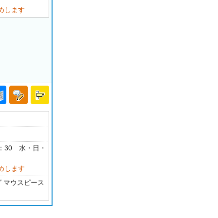
めします
18：30 水・日・
めします
グ マウスピース