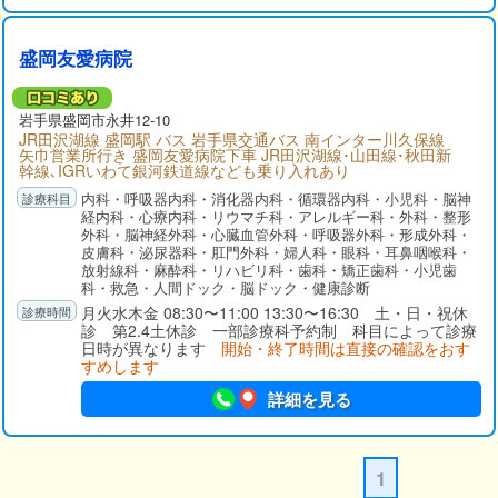
盛岡友愛病院
岩手県
盛岡市
永井12-10
JR田沢湖線 盛岡駅 バス 岩手県交通バス 南インター川久保線
矢巾営業所行き 盛岡友愛病院下車 JR田沢湖線･山田線･秋田新
幹線､IGRいわて銀河鉄道線なども乗り入れあり
内科・呼吸器内科・消化器内科・循環器内科・小児科・脳神
経内科・心療内科・リウマチ科・アレルギー科・外科・整形
外科・脳神経外科・心臓血管外科・呼吸器外科・形成外科・
皮膚科・泌尿器科・肛門外科・婦人科・眼科・耳鼻咽喉科・
放射線科・麻酔科・リハビリ科・歯科・矯正歯科・小児歯
科・救急・人間ドック・脳ドック・健康診断
月火水木金 08:30〜11:00 13:30〜16:30 土・日・祝休
診 第2.4土休診 一部診療科予約制 科目によって診療
日時が異なります
開始・終了時間は直接の確認をおす
すめします
詳細を見る
1