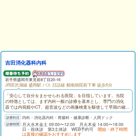
吉田消化器科内科
岩手県
盛岡市
東見前8丁目20-16
JR田沢湖線 盛岡駅 バス 日詰線 都南病院前下車 徒歩5分
「安心して自分をまかせられる医院」を目指しています。当院
の特徴としては、まず内科一般の診療を基本とし、専門の消化
器では内視鏡やCT、超音波などの画像検査を駆使して早期の確
実な診断を目指しています。また、肝臓専門医として、ウイル
内科・消化器内科・胃腸科・健康診断・人間ドック
ス性肝炎の特殊な治療や肝がんの早期診断を得意としていま
す。
月火水木金土 09:00〜12:00 月火木金 14:00〜18:00
日・祝休診 第3土休診 WEB予約可
開始・終了時間
は直接の確認をおすすめします