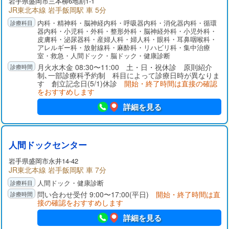
岩手県
盛岡市
三本柳6地割1-1
JR東北本線 岩手飯岡駅 車 5分
内科・精神科・脳神経内科・呼吸器内科・消化器内科・循環
器内科・小児科・外科・整形外科・脳神経外科・小児外科・
皮膚科・泌尿器科・産婦人科・婦人科・眼科・耳鼻咽喉科・
アレルギー科・放射線科・麻酔科・リハビリ科・集中治療
室・救急・人間ドック・脳ドック・健康診断
月火水木金 08:30〜11:00 土・日・祝休診 原則紹介
制､一部診療科予約制 科目によって診療日時が異なりま
す 創立記念日(5/1)休診
開始・終了時間は直接の確認
をおすすめします
詳細を見る
人間ドックセンター
岩手県
盛岡市
永井14-42
JR東北本線 岩手飯岡駅 車 7分
人間ドック・健康診断
問い合わせ受付 9:00〜17:00(平日)
開始・終了時間は直
接の確認をおすすめします
詳細を見る