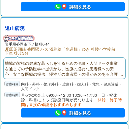
詳細を見る
遠山病院
岩手県
盛岡市
下ノ橋町6-14
JR田沢湖線 盛岡駅 バス 浅岸線「水道橋」ゆき 杜陵小学校前
下車 徒歩3分
地域の皆様の健康な暮らしを守るための健診・人間ドック事業
を通じての予防医学の提供から、医療の必要な患者様への安
心・安全な医療の提供、慢性期の患者様への温かみのある介護
の提供まで、一貫したサービスの提供を目標に掲げておりま
内科・外科・整形外科・皮膚科・婦人科・救急・健康診断・
す。
人間ドック
月火水木金土 09:00〜12:30 13:30〜17:30 日・祝休
診 科目によって診療日時が異なります
開始・終了時
間は直接の確認をおすすめします
詳細を見る