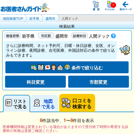
病院検索TOP
岩手県
盛岡市
人間ドック
検索結果
岩手県
盛岡市
人間ドック
さらに診療時間、ネット予約可、日曜・休日診療、女医、オン
ライン診療、夜間診療、在宅医療、外国語対応の条件で絞り込
みもできます↓
条件で絞り込む
科目変更
市郡変更
口コミを
リスト
地図
検索する
で見る
で見る
8
1
8
件該当中、
〜
件目を表示
医療機関情報は変更されている場合がありますので受付終了時間や希望する診
療科の有無は直接ご確認ください。