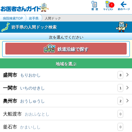
病院検索TOP
岩手県
人間ドック
岩手県の人間ドック検索
次を選んでください
鉄道沿線で探す
地域を選ぶ
盛岡市
もりおかし
8
一関市
いちのせきし
1
奥州市
おうしゅうし
2
大船渡市
おおふなとし
0
釜石市
かまいしし
0