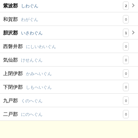
紫波郡
しわぐん
2
和賀郡
わがぐん
0
胆沢郡
いさわぐん
1
西磐井郡
にしいわいぐん
0
気仙郡
けせんぐん
0
上閉伊郡
かみへいぐん
0
下閉伊郡
しもへいぐん
0
九戸郡
くのへぐん
0
二戸郡
にのへぐん
0