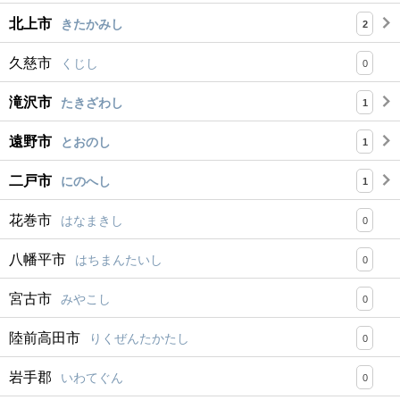
北上市
きたかみし
2
久慈市
くじし
0
滝沢市
たきざわし
1
遠野市
とおのし
1
二戸市
にのへし
1
花巻市
はなまきし
0
八幡平市
はちまんたいし
0
宮古市
みやこし
0
陸前高田市
りくぜんたかたし
0
岩手郡
いわてぐん
0