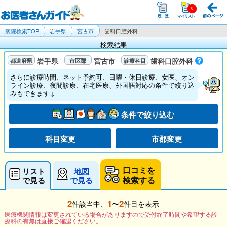
病院検索TOP
岩手県
宮古市
歯科口腔外科
検索結果
岩手県
宮古市
歯科口腔外科
さらに診療時間、ネット予約可、日曜・休日診療、女医、オン
ライン診療、夜間診療、在宅医療、外国語対応の条件で絞り込
みもできます↓
条件で絞り込む
科目変更
市郡変更
口コミを
リスト
地図
検索する
で見る
で見る
2
1
2
件該当中、
〜
件目を表示
医療機関情報は変更されている場合がありますので受付終了時間や希望する診
療科の有無は直接ご確認ください。