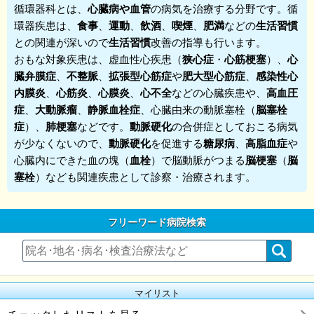
循環器科
とは、
心臓病
や
血管
の病気を治療する分野です。循
環器疾患は、
食事
、
運動
、
飲酒
、
喫煙
、
肥満
などの
生活習慣
との関連が深いので
生活習慣
改善の指導も行います。
おもな対象疾患は、虚血性心疾患（
狭心症
・
心筋梗塞
）、
心
臓弁膜症
、
不整脈
、
拡張型心筋症
や
肥大型心筋症
、
感染性心
内膜炎
、
心筋炎
、
心膜炎
、
心不全
などの心臓疾患や、
高血圧
症
、
大動脈瘤
、
静脈血栓症
、心臓由来の動脈塞栓（
脳塞栓
症
）、
肺梗塞
などです。
動脈硬化
の合併症としておこる病気
が少なくないので、
動脈硬化
を促進する
糖尿病
、
高脂血症
や
心臓内にできた血の塊（
血栓
）で脳動脈がつまる
脳梗塞
（
脳
塞栓
）なども関連疾患として診察・治療されます。
フリーワード病院検索
マイリスト