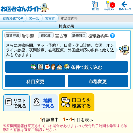
病院検索TOP
岩手県
宮古市
循環器内科
検索結果
岩手県
宮古市
循環器内科
さらに診療時間、ネット予約可、日曜・休日診療、女医、オン
ライン診療、夜間診療、在宅医療、外国語対応の条件で絞り込
みもできます↓
条件で絞り込む
科目変更
市郡変更
口コミを
リスト
地図
検索する
で見る
で見る
1
1
1
件該当中、
〜
件目を表示
医療機関情報は変更されている場合がありますので受付終了時間や希望する診
療科の有無は直接ご確認ください。