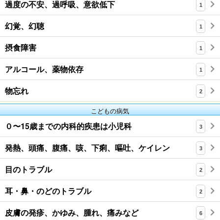
過度の不安、過呼吸、意欲低下
1
幻覚、幻聴
1
摂食障害
1
アルコール、薬物依存
1
物忘れ
2
こどもの病気
０〜15歳までの内科的疾患は小児科
3
発熱、頭痛、腹痛、咳、下痢、嘔吐、ケイレン
3
目のトラブル
2
耳・鼻・のどのトラブル
2
皮膚の発疹、かゆみ、腫れ、痛みなど
6