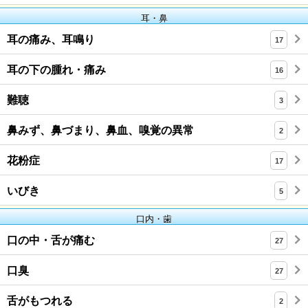
耳・鼻
耳の痛み、耳鳴り
17
耳の下の腫れ・痛み
16
難聴
3
鼻みず、鼻づまり、鼻血、嗅覚の異常
2
花粉症
17
いびき
5
口内・歯
口の中・舌が痛む
27
口臭
27
舌がもつれる
2