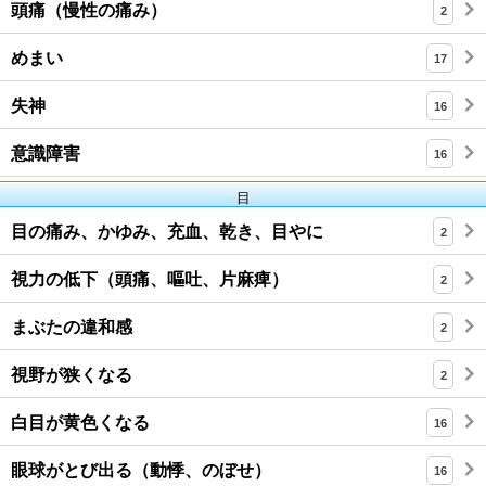
頭痛（慢性の痛み）
2
めまい
17
失神
16
意識障害
16
目
目の痛み、かゆみ、充血、乾き、目やに
2
視力の低下（頭痛、嘔吐、片麻痺）
2
まぶたの違和感
2
視野が狭くなる
2
白目が黄色くなる
16
眼球がとび出る（動悸、のぼせ）
16