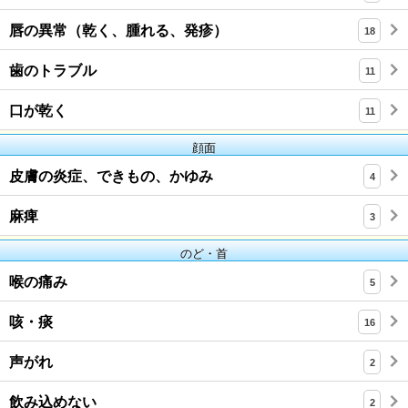
唇の異常（乾く、腫れる、発疹）
18
歯のトラブル
11
口が乾く
11
顔面
皮膚の炎症、できもの、かゆみ
4
麻痺
3
のど・首
喉の痛み
5
咳・痰
16
声がれ
2
飲み込めない
2