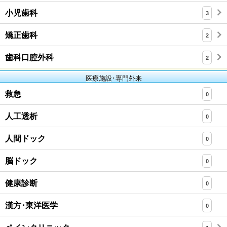
小児歯科
3
矯正歯科
2
歯科口腔外科
2
医療施設･専門外来
救急
0
人工透析
0
人間ドック
0
脳ドック
0
健康診断
0
漢方･東洋医学
0