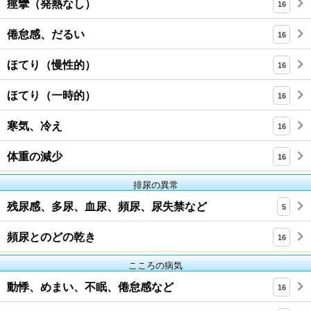
痙攣（発熱なし）
16
倦怠感、だるい
16
ほてり（慢性的）
16
ほてり（一時的）
16
寒気、冷え
16
体重の減少
16
排尿の異常
残尿感、多尿、血尿、頻尿、尿失禁など
5
頻尿とのどの乾き
16
こころの病気
動悸、めまい、不眠、倦怠感など
16