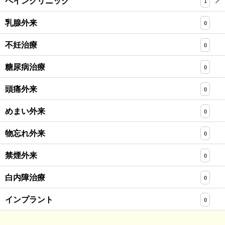
ペインクリニック
1
乳腺外来
0
不妊治療
0
糖尿病治療
0
頭痛外来
0
めまい外来
0
物忘れ外来
0
禁煙外来
0
白内障治療
0
インプラント
0