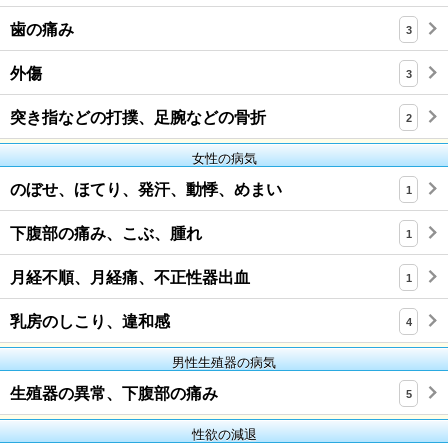
歯の痛み
3
外傷
3
突き指などの打撲、足腕などの骨折
2
女性の病気
のぼせ、ほてり、発汗、動悸、めまい
1
下腹部の痛み、こぶ、腫れ
1
月経不順、月経痛、不正性器出血
1
乳房のしこり、違和感
4
男性生殖器の病気
生殖器の異常、下腹部の痛み
5
性欲の減退