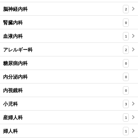
脳神経内科
2
腎臓内科
0
血液内科
1
アレルギー科
2
糖尿病内科
0
内分泌内科
0
内視鏡科
0
小児科
3
産婦人科
1
婦人科
1