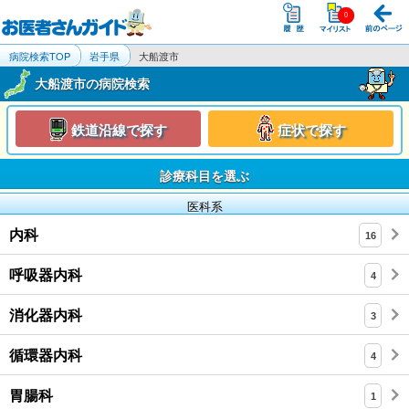
病院検索TOP
岩手県
大船渡市
大船渡市の病院検索
鉄道沿線で探す
症状で探す
診療科目を選ぶ
医科系
内科
16
呼吸器内科
4
消化器内科
3
循環器内科
4
胃腸科
1