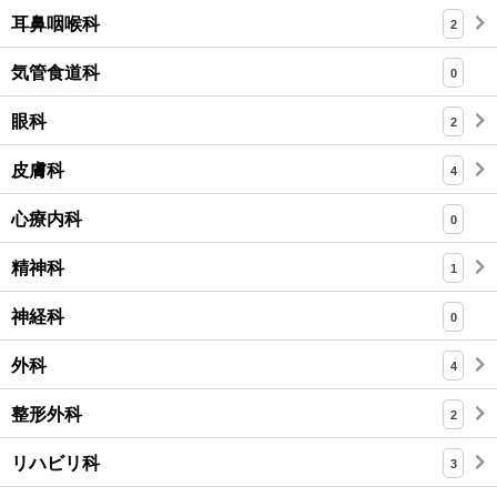
耳鼻咽喉科
2
気管食道科
0
眼科
2
皮膚科
4
心療内科
0
精神科
1
神経科
0
外科
4
整形外科
2
リハビリ科
3