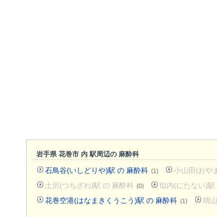
岩手県 花巻市 内 駅周辺の 麻酔科
石鳥谷(いしどりや)駅 の 麻酔科
小山田(おやま
(1)
土沢(つちざわ)駅 の 麻酔科
似内(にたない)駅
(0)
花巻空港(はなまきくうこう)駅 の 麻酔科
晴山
(1)