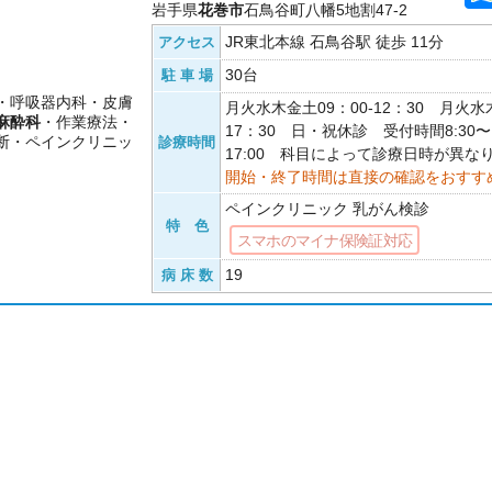
岩手県
花巻市
石鳥谷町八幡5地割47-2
JR東北本線 石鳥谷駅 徒歩 11分
アクセス
30台
駐 車 場
・呼吸器内科・皮膚
月火水木金土09：00-12：30 月火水木
麻酔科
・作業療法・
17：30 日・祝休診 受付時間8:30〜12
断・ペインクリニッ
診療時間
17:00 科目によって診療日時が異な
開始・終了時間は直接の確認をおすす
ペインクリニック 乳がん検診
特 色
スマホのマイナ保険証対応
19
病 床 数