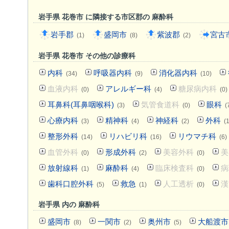
岩手県 花巻市 に隣接する市区郡の 麻酔科
岩手郡
盛岡市
紫波郡
宮古
(1)
(8)
(2)
岩手県 花巻市 その他の診療科
内科
呼吸器内科
消化器内科
(34)
(9)
(10)
血液内科
アレルギー科
糖尿病内科
(0)
(4)
(0)
耳鼻科(耳鼻咽喉科)
気管食道科
眼科
(3)
(0)
(
心療内科
精神科
神経科
外科
(3)
(4)
(2)
(
整形外科
リハビリ科
リウマチ科
(14)
(16)
(6)
血管外科
形成外科
美容外科
美
(0)
(2)
(0)
放射線科
麻酔科
臨床検査科
病
(1)
(4)
(0)
歯科口腔外科
救急
人工透析
漢
(5)
(1)
(0)
岩手県 内の 麻酔科
盛岡市
一関市
奥州市
大船渡市
(8)
(2)
(5)