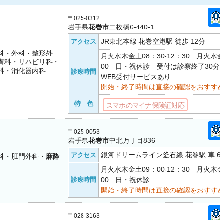
〒025-0312
岩手県
花巻市
二枚橋6-440-1
JR東北本線 花巻空港駅 徒歩 12分
アクセス
科・外科・整形外
月火水木金土08：30-12：30 月火水金
膚科・リハビリ科・
00 日・祝休診 受付は診察終了30
科・消化器内科
診療時間
WEB受付サービスあり
開始・終了時間は直接の確認をおすす
特 色
スマホのマイナ保険証対応
〒025-0053
岩手県
花巻市
中北万丁目836
銀河ドリームライン釜石線 花巻駅 車 
アクセス
科・肛門外科・
麻酔
月火水木金土09：00-12：30 月火木金
診療時間
00 日・祝休診
開始・終了時間は直接の確認をおすす
〒028-3163