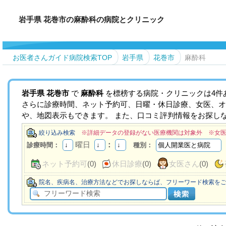
岩手県 花巻市の麻酔科の病院とクリニック
お医者さんガイド病院検索TOP
岩手県
花巻市
麻酔科
岩手県
花巻市
で
麻酔科
を標榜する病院・クリニックは4件
さらに診療時間、ネット予約可、日曜・休日診療、女医、オ
や、地図表示もできます。 また、口コミ評判情報をお探し
絞り込み検索
※詳細データの登録がない医療機関は対象外 ※女
曜日
：
診療時間：
種別：
ネット予約可
(0)
休日診療
(0)
女医さん
(0)
院名、疾病名、治療方法などでお探しならば、フリーワード検索を