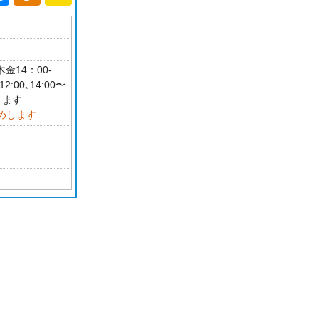
金14：00-
:00､14:00〜
ります
めします