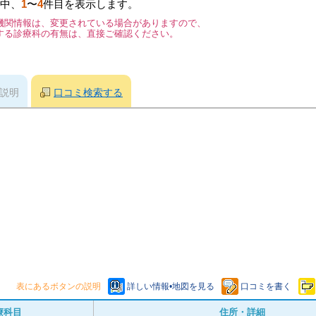
中、
1
〜
4
件目を表示します。
機関情報は、変更されている場合がありますので、
する診療科の有無は、直接ご確認ください。
説明
口コミ検索する
表にあるボタンの説明
詳しい情報•地図を見る
口コミを書く
療科目
住所・詳細