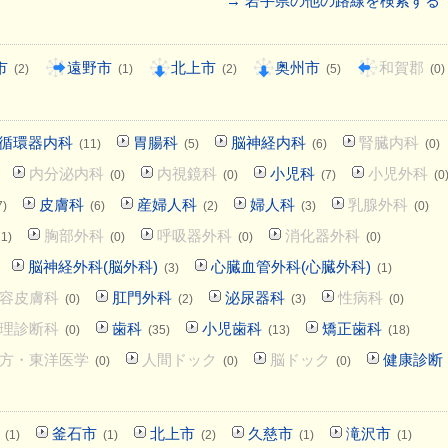
→ 岩手県の他の路線を検索する
市
遠野市
北上市
奥州市
和賀郡
(2)
(1)
(2)
(5)
(0)
循環器内科
胃腸科
脳神経内科
腎臓内科
(11)
(5)
(6)
(0)
内分泌内科
内視鏡科
小児科
小児外科
(0)
(0)
(7)
(0
皮膚科
産婦人科
婦人科
乳腺外科
7)
(6)
(2)
(3)
(0)
胸部外科
呼吸器外科
消化器外科
11)
(0)
(0)
(0)
脳神経外科(脳外科)
心臓血管外科(心臓外科)
(3)
(1)
容皮膚科
肛門外科
泌尿器科
性病科
(0)
(2)
(3)
(0)
理診断科
歯科
小児歯科
矯正歯科
(0)
(35)
(13)
(18)
方・東洋医学
人間ドック
脳ドック
健康診断
(0)
(0)
(0)
釜石市
北上市
久慈市
滝沢市
(1)
(1)
(2)
(1)
(1)