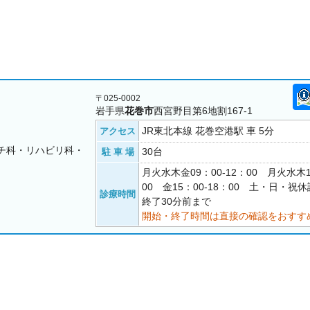
〒025-0002
岩手県
花巻市
西宮野目第6地割167-1
JR東北本線 花巻空港駅 車 5分
アクセス
チ科・リハビリ科・
30台
駐 車 場
月火水木金09：00-12：00 月火水木1
00 金15：00-18：00 土・日・
診療時間
終了30分前まで
開始・終了時間は直接の確認をおすす