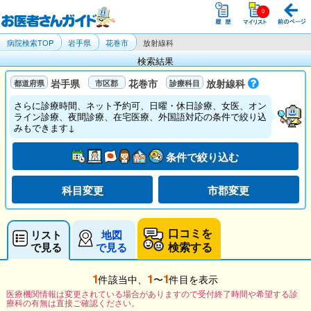
病院検索TOP
岩手県
花巻市
放射線科
検索結果
岩手県
花巻市
放射線科
さらに診療時間、ネット予約可、日曜・休日診療、女医、オン
ライン診療、夜間診療、在宅医療、外国語対応の条件で絞り込
みもできます↓
条件で絞り込む
科目変更
市郡変更
口コミを
リスト
地図
検索する
で見る
で見る
1
1
1
件該当中、
〜
件目を表示
医療機関情報は変更されている場合がありますので受付終了時間や希望する診
療科の有無は直接ご確認ください。