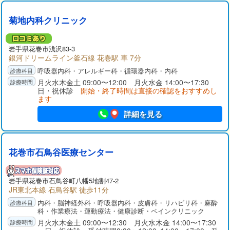
菊地内科クリニック
岩手県
花巻市
浅沢83-3
銀河ドリームライン釜石線 花巻駅 車 7分
呼吸器内科・アレルギー科・循環器内科・内科
月火水木金土 09:00〜12:00 月火水金 14:00〜17:30
日・祝休診
開始・終了時間は直接の確認をおすすめし
ます
詳細を見る
花巻市石鳥谷医療センター
岩手県
花巻市
石鳥谷町八幡5地割47-2
JR東北本線 石鳥谷駅 徒歩11分
内科・脳神経外科・呼吸器内科・皮膚科・リハビリ科・麻酔
科・作業療法・運動療法・健康診断・ペインクリニック
月火水木金土 09:00〜12:30 月火水木金 14:00〜17:30