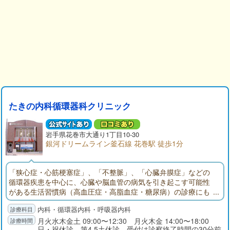
たきの内科循環器科クリニック
岩手県
花巻市
大通り1丁目10-30
銀河ドリームライン釜石線 花巻駅 徒歩1分
「狭心症・心筋梗塞症」、「不整脈」、「心臓弁膜症」などの
循環器疾患を中心に、心臓や脳血管の病気を引き起こす可能性
がある生活習慣病（高血圧症・高脂血症・糖尿病）の診療にも
力をいれています。もちろん風邪、インフルエンザ、花粉症な
内科・循環器内科・呼吸器内科
どの一般内科疾患についても診療致します。
月火水木金土 09:00〜12:30 月火木金 14:00〜18:00
日・祝休診 第4.5土休診 受付は診察終了時間の30分前