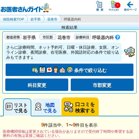
病院検索TOP
岩手県
花巻市
呼吸器内科
検索結果
岩手県
花巻市
呼吸器内科
さらに診療時間、ネット予約可、日曜・休日診療、女医、オン
ライン診療、夜間診療、在宅医療、外国語対応の条件で絞り込
みもできます↓
条件で絞り込む
科目変更
市郡変更
口コミを
リスト
地図
検索する
で見る
で見る
9
1
9
件該当中、
〜
件目を表示
医療機関情報は変更されている場合がありますので受付終了時間や希望する診
療科の有無は直接ご確認ください。