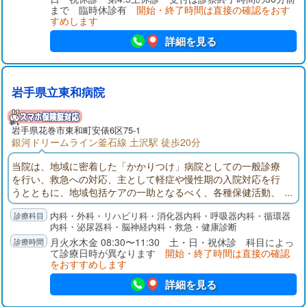
まで 臨時休診有
開始・終了時間は直接の確認をおす
すめします
詳細を見る
岩手県立東和病院
岩手県
花巻市
東和町安俵6区75-1
銀河ドリームライン釜石線 土沢駅 徒歩20分
当院は、地域に密着した「かかりつけ」病院としての一般診療
を行い、救急への対応、主として軽症や慢性期の入院対応を行
うとともに、地域包括ケアの一助となるべく、各種保健活動、
福祉施設との連携、訪問診療を主な業務としております。
内科・外科・リハビリ科・消化器内科・呼吸器内科・循環器
内科・泌尿器科・脳神経内科・救急・健康診断
月火水木金 08:30〜11:30 土・日・祝休診 科目によっ
て診療日時が異なります
開始・終了時間は直接の確認
をおすすめします
詳細を見る