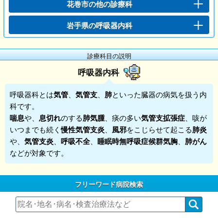
花巻市の他の診療科
岩手県の呼吸器内科
診療科目の説明
呼吸器内科
呼吸器科
とは
気管
、
気管支
、
肺
といった臓器の病気を扱う内
科です。
喘息
や、
息切れ
のする
肺気腫
、痰の多い
気管支拡張症
、咳が
いつまでも続く
慢性気管支炎
、
風邪
をこじらせて起こる
肺炎
や、
気管支炎
、
呼吸不全
、
睡眠時無呼吸症候群気胸
、
肺がん
などが対象です。
フリーワード病院検索