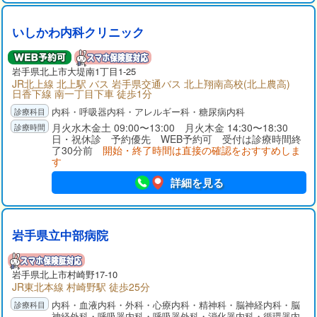
いしかわ内科クリニック
岩手県
北上市
大堤南1丁目1-25
JR北上線 北上駅 バス 岩手県交通バス 北上翔南高校(北上農高)
日香下線 南一丁目下車 徒歩1分
内科・呼吸器内科・アレルギー科・糖尿病内科
月火水木金土 09:00〜13:00 月火木金 14:30〜18:30
日・祝休診 予約優先 WEB予約可 受付は診療時間終
了30分前
開始・終了時間は直接の確認をおすすめしま
す
詳細を見る
岩手県立中部病院
岩手県
北上市
村崎野17-10
JR東北本線 村崎野駅 徒歩25分
内科・血液内科・外科・心療内科・精神科・脳神経内科・脳
神経外科・呼吸器内科・呼吸器外科・消化器内科・循環器内