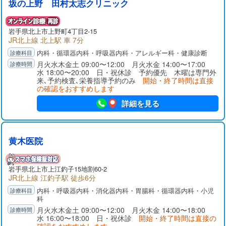
坂の上野 田村太志クリニック
岩手県
北上市
上野町4丁目2-15
JR北上線 北上駅 車 7分
内科・循環器内科・呼吸器内科・アレルギー科・健康診断
月火水木金土 09:00〜12:00 月火水金 14:00〜17:00
水 18:00〜20:00 日・祝休診 予約優先 木曜は専門外
来､予約検査､栄養指導予約のみ
開始・終了時間は直接
の確認をおすすめします
詳細を見る
黄木医院
岩手県
北上市
上江釣子15地割60-2
JR北上線 江釣子駅 徒歩6分
内科・呼吸器内科・消化器内科・胃腸科・循環器内科・小児
科
月火水木金土 09:00〜12:00 月火木金 14:00〜18:00
水 16:00〜18:00 日・祝休診
開始・終了時間は直接の