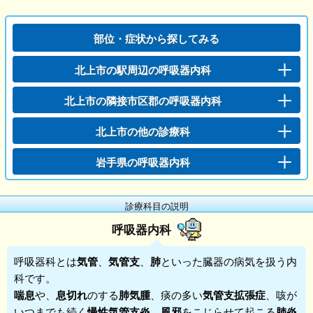
部位・症状から探してみる
北上市の駅周辺の呼吸器内科
北上市の隣接市区郡の呼吸器内科
北上市の他の診療科
岩手県の呼吸器内科
診療科目の説明
呼吸器内科
呼吸器科
とは
気管
、
気管支
、
肺
といった臓器の病気を扱う内
科です。
喘息
や、
息切れ
のする
肺気腫
、痰の多い
気管支拡張症
、咳が
いつまでも続く
慢性気管支炎
、
風邪
をこじらせて起こる
肺炎