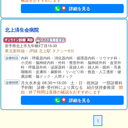
確認をおすすめします
詳細を見る
北上済生会病院
岩手県
北上市
九年橋3丁目15-33
東北新幹線・JR線 北上駅 タクシー6分
内科・呼吸器内科・消化器内科・循環器内科・リウマチ科・
小児科・脳神経内科・外科・整形外科・脳神経外科・血管外
科・呼吸器外科・泌尿器科・産婦人科・婦人科・眼科・耳鼻
咽喉科・皮膚科・麻酔科・リハビリ科・救急・人工透析・健
康診断・脳ドック・人間ドック
月火水木金 08:30〜16:00 土・日・祝休診 一部診療科
予約制 診療･受付科により異なる 紹介状持参推奨
開
始・終了時間は直接の確認をおすすめします
詳細を見る
1