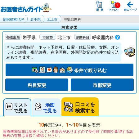
病院検索TOP
岩手県
北上市
呼吸器内科
検索結果
岩手県
北上市
呼吸器内科
さらに診療時間、ネット予約可、日曜・休日診療、女医、オン
ライン診療、夜間診療、在宅医療、外国語対応の条件で絞り込
みもできます↓
条件で絞り込む
科目変更
市郡変更
口コミを
リスト
地図
検索する
で見る
で見る
10
1
10
件該当中、
〜
件目を表示
医療機関情報は変更されている場合がありますので受付終了時間や希望する診
療科の有無は直接ご確認ください。