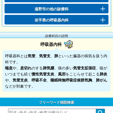
遠野市の他の診療科
岩手県の呼吸器内科
診療科目の説明
呼吸器内科
呼吸器科
とは
気管
、
気管支
、
肺
といった臓器の病気を扱う内
科です。
喘息
や、
息切れ
のする
肺気腫
、痰の多い
気管支拡張症
、咳が
いつまでも続く
慢性気管支炎
、
風邪
をこじらせて起こる
肺炎
や、
気管支炎
、
呼吸不全
、
睡眠時無呼吸症候群気胸
、
肺がん
などが対象です。
フリーワード病院検索