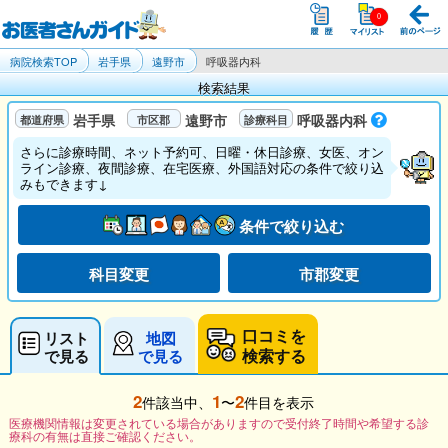
病院検索TOP
岩手県
遠野市
呼吸器内科
検索結果
岩手県
遠野市
呼吸器内科
さらに診療時間、ネット予約可、日曜・休日診療、女医、オン
ライン診療、夜間診療、在宅医療、外国語対応の条件で絞り込
みもできます↓
条件で絞り込む
科目変更
市郡変更
口コミを
リスト
地図
検索する
で見る
で見る
2
1
2
件該当中、
〜
件目を表示
医療機関情報は変更されている場合がありますので受付終了時間や希望する診
療科の有無は直接ご確認ください。