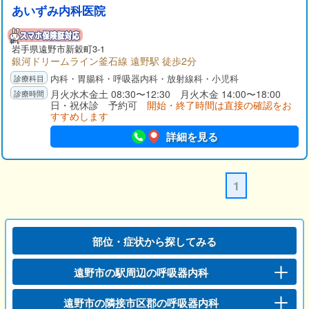
あいずみ内科医院
岩手県
遠野市
新穀町3-1
銀河ドリームライン釜石線 遠野駅 徒歩2分
内科・胃腸科・呼吸器内科・放射線科・小児科
月火水木金土 08:30〜12:30 月火木金 14:00〜18:00
日・祝休診 予約可
開始・終了時間は直接の確認をお
すすめします
詳細を見る
1
部位・症状から探してみる
遠野市の駅周辺の呼吸器内科
遠野市の隣接市区郡の呼吸器内科