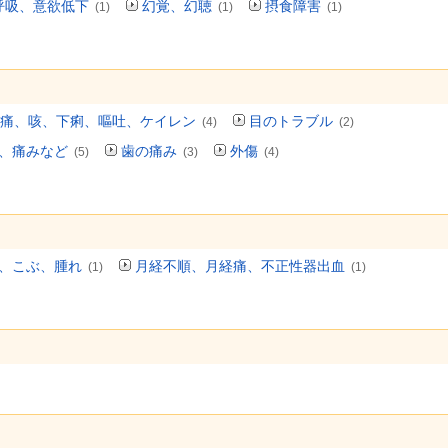
呼吸、意欲低下
幻覚、幻聴
摂食障害
(1)
(1)
(1)
痛、咳、下痢、嘔吐、ケイレン
目のトラブル
(4)
(2)
、痛みなど
歯の痛み
外傷
(5)
(3)
(4)
、こぶ、腫れ
月経不順、月経痛、不正性器出血
(1)
(1)