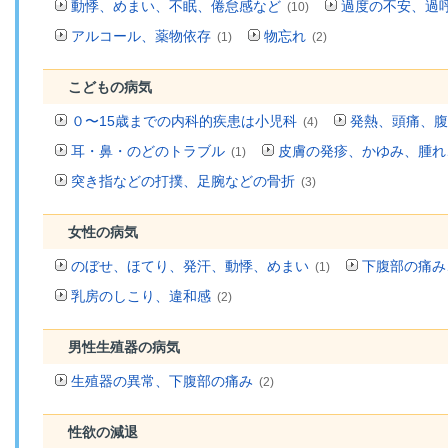
動悸、めまい、不眠、倦怠感など
過度の不安、過
(10)
アルコール、薬物依存
物忘れ
(1)
(2)
こどもの病気
０〜15歳までの内科的疾患は小児科
発熱、頭痛、腹
(4)
耳・鼻・のどのトラブル
皮膚の発疹、かゆみ、腫れ
(1)
突き指などの打撲、足腕などの骨折
(3)
女性の病気
のぼせ、ほてり、発汗、動悸、めまい
下腹部の痛み
(1)
乳房のしこり、違和感
(2)
男性生殖器の病気
生殖器の異常、下腹部の痛み
(2)
性欲の減退