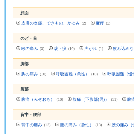
顔面
皮膚の炎症、できもの、かゆみ
麻痺
(2)
(1)
のど・首
喉の痛み
咳・痰
声がれ
飲み込めな
(3)
(10)
(1)
胸部
胸の痛み
呼吸困難（急性）
呼吸困難（慢
(10)
(10)
腹部
腹痛（みぞおち）
腹痛（下腹部(男)）
腹
(10)
(11)
背中・腰部
背中の痛み
腰の痛み（急性）
腰の痛み（
(12)
(13)