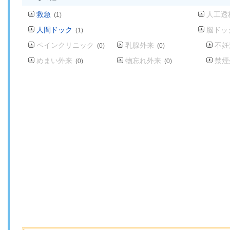
救急
人工透
(1)
人間ドック
脳ドッ
(1)
ペインクリニック
乳腺外来
不妊
(0)
(0)
めまい外来
物忘れ外来
禁煙
(0)
(0)