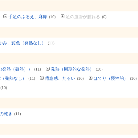
手足のふるえ、麻痺
足の血管が腫れる
(10)
(0)
ゆみ、変色（発熱なし）
(11)
の発熱（微熱））
発熱（周期的な発熱）
(11)
(10)
攣（発熱なし）
倦怠感、だるい
ほてり（慢性的）
(11)
(10)
(10)
(10)
の乾き
(11)