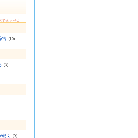
索できません
障害
(10)
る
(3)
が乾く
(9)