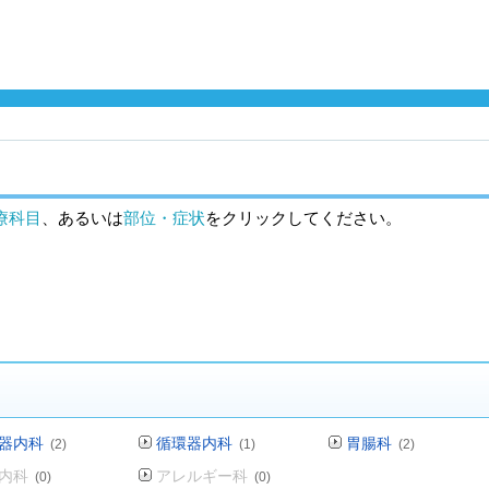
療科目
、あるいは
部位・症状
をクリックしてください。
器内科
循環器内科
胃腸科
(2)
(1)
(2)
内科
アレルギー科
(0)
(0)