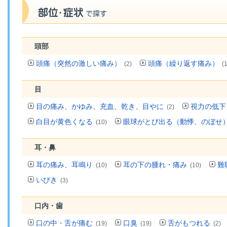
頭部
頭痛（突然の激しい痛み）
頭痛（繰り返す痛み）
(2)
(
目
目の痛み、かゆみ、充血、乾き、目やに
視力の低下
(2)
白目が黄色くなる
眼球がとび出る（動悸、のぼせ
(10)
耳・鼻
耳の痛み、耳鳴り
耳の下の腫れ・痛み
難
(10)
(10)
いびき
(3)
口内・歯
口の中・舌が痛む
口臭
舌がもつれる
(19)
(19)
(2)