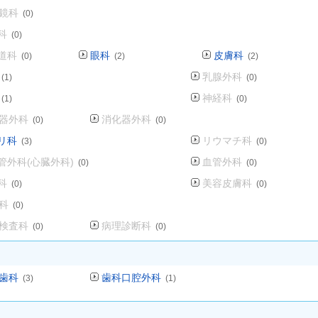
鏡科
(0)
科
(0)
道科
眼科
皮膚科
(0)
(2)
(2)
乳腺外科
(1)
(0)
神経科
(1)
(0)
器外科
消化器外科
(0)
(0)
リ科
リウマチ科
(3)
(0)
管外科(心臓外科)
血管外科
(0)
(0)
科
美容皮膚科
(0)
(0)
科
(0)
検査科
病理診断科
(0)
(0)
歯科
歯科口腔外科
(3)
(1)