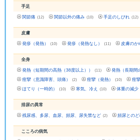
手足
関節痛
関節以外の痛み
手足のしびれ
(12)
(10)
(12)
皮膚
発疹（発熱）
発疹（発熱なし）
皮膚のか
(10)
(11)
全身
発熱（短期間の高熱（38度以上））
発熱（長期間
(11)
痙攣（意識障害、頭痛）
痙攣（発熱）
痙
(2)
(10)
ほてり（一時的）
寒気、冷え
体重の減少
(10)
(10)
排尿の異常
残尿感、多尿、血尿、頻尿、尿失禁など
頻尿とのど
(2)
こころの病気