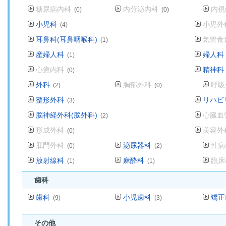
糖尿病内科
内分泌内科
内視
(0)
(0)
小児科
小児外
(4)
耳鼻科(耳鼻咽喉科)
気管食
(1)
産婦人科
婦人科
(1)
心療内科
精神科
(0)
外科
胸部外科
呼吸
(2)
(0)
整形外科
リハビ
(3)
脳神経外科(脳外科)
心臓血
(2)
形成外科
美容外
(0)
肛門外科
泌尿器科
性病
(0)
(2)
放射線科
麻酔科
臨床
(1)
(1)
歯科
歯科
小児歯科
矯正
(9)
(3)
その他