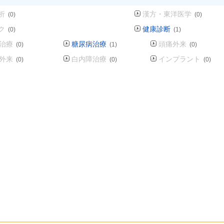
析
漢方・東洋医学
(0)
(0)
ク
健康診断
(0)
(1)
治療
糖尿病治療
頭痛外来
(0)
(1)
(0)
外来
白内障治療
インプラント
(0)
(0)
(0)