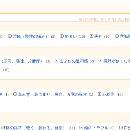
※ 該当件数が多すぎるものは検
頭痛（慢性の痛み）
めまい
失神
意識
10)
(2)
(10)
(10)
（頭痛、嘔吐、片麻痺）
まぶたの違和感
視野が狭くな
(3)
(2)
）
(10)
聴
鼻みず、鼻づまり、鼻血、嗅覚の異常
花粉症
(1)
(1)
(10)
唇の異常（乾く、腫れる、発疹）
歯のトラブル
口
(11)
(9)