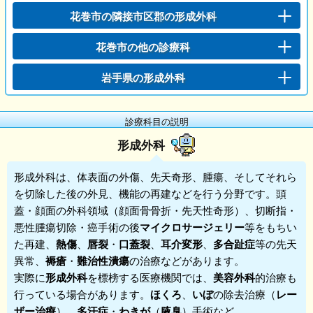
花巻市の隣接市区郡の形成外科
花巻市の他の診療科
岩手県の形成外科
診療科目の説明
形成外科
形成外科
は、体表面の外傷、先天奇形、腫瘍、そしてそれら
を切除した後の外見、機能の再建などを行う分野です。頭
蓋・顔面の外科領域（顔面骨骨折・先天性奇形）、切断指・
悪性腫瘍切除・癌手術の後
マイクロサージェリー
等をもちい
た再建、
熱傷
、
唇裂
・
口蓋裂
、
耳介変形
、
多合趾症
等の先天
異常、
褥瘡
・
難治性潰瘍
の治療などがあります。
実際に
形成外科
を標榜する医療機関では、
美容外科
的治療も
行っている場合があります。
ほくろ
、
いぼ
の除去治療（
レー
ザー治療
）、
多汗症
・
わきが
（
腋臭
）手術など。