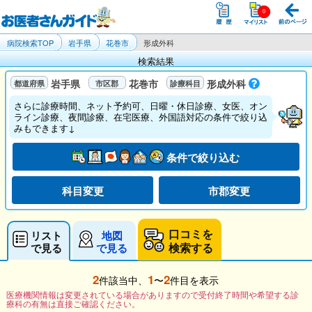
病院検索TOP
岩手県
花巻市
形成外科
検索結果
岩手県
花巻市
形成外科
さらに診療時間、ネット予約可、日曜・休日診療、女医、オン
ライン診療、夜間診療、在宅医療、外国語対応の条件で絞り込
みもできます↓
条件で絞り込む
科目変更
市郡変更
口コミを
リスト
地図
検索する
で見る
で見る
2
1
2
件該当中、
〜
件目を表示
医療機関情報は変更されている場合がありますので受付終了時間や希望する診
療科の有無は直接ご確認ください。