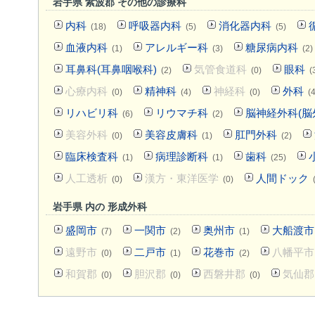
岩手県 紫波郡 その他の診療科
内科
呼吸器内科
消化器内科
(18)
(5)
(5)
血液内科
アレルギー科
糖尿病内科
(1)
(3)
(2)
耳鼻科(耳鼻咽喉科)
気管食道科
眼科
(2)
(0)
(
心療内科
精神科
神経科
外科
(0)
(4)
(0)
(4
リハビリ科
リウマチ科
脳神経外科(脳
(6)
(2)
美容外科
美容皮膚科
肛門外科
(0)
(1)
(2)
臨床検査科
病理診断科
歯科
(1)
(1)
(25)
人工透析
漢方・東洋医学
人間ドック
(0)
(0)
岩手県 内の 形成外科
盛岡市
一関市
奥州市
大船渡市
(7)
(2)
(1)
遠野市
二戸市
花巻市
八幡平市
(0)
(1)
(2)
和賀郡
胆沢郡
西磐井郡
気仙郡
(0)
(0)
(0)