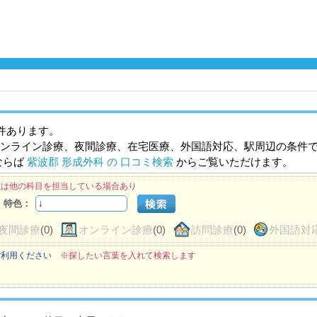
件あります。
ンライン診療、夜間診療、在宅医療、外国語対応、駅周辺の条件
ならば
紫波郡 形成外科 の 口コミ検索
からご覧いただけます。
医は他の科目を担当している場合あり
特色：
夜間診療
(0)
オンライン診療
(0)
訪問診療
(0)
外国語対
ご利用ください
※探したい言葉を入れて検索します