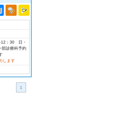
-12：30 日・
､一部診療科予約
す
めします
1