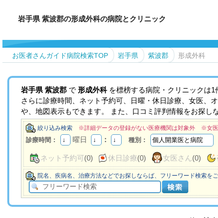
岩手県 紫波郡の形成外科の病院とクリニック
お医者さんガイド病院検索TOP
岩手県
紫波郡
形成外科
岩手県
紫波郡
で
形成外科
を標榜する病院・クリニックは1
さらに診療時間、ネット予約可、日曜・休日診療、女医、オ
や、地図表示もできます。 また、口コミ評判情報をお探し
絞り込み検索
※詳細データの登録がない医療機関は対象外 ※女
曜日
：
診療時間：
種別：
ネット予約可
(0)
休日診療
(0)
女医さん
(0)
院名、疾病名、治療方法などでお探しならば、フリーワード検索を