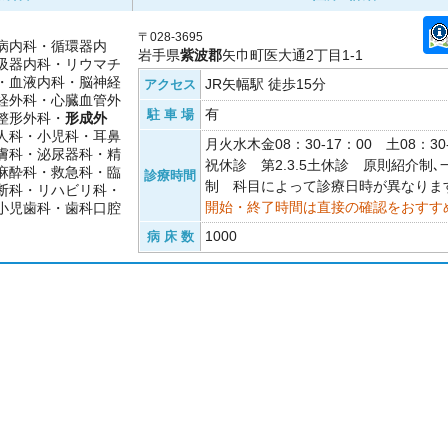
〒028-3695
病内科・循環器内
岩手県
紫波郡
矢巾町医大通2丁目1-1
吸器内科・リウマチ
・血液内科・脳神経
JR矢幅駅 徒歩15分
アクセス
経外科・心臓血管外
有
駐 車 場
整形外科・
形成外
人科・小児科・耳鼻
月火水木金08：30-17：00 土08：30
膚科・泌尿器科・精
祝休診 第2.3.5土休診 原則紹介制
麻酔科・救急科・臨
診療時間
制 科目によって診療日時が異なりま
断科・リハビリ科・
開始・終了時間は直接の確認をおすす
小児歯科・歯科口腔
1000
病 床 数