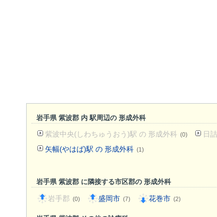
岩手県 紫波郡 内 駅周辺の 形成外科
紫波中央(しわちゅうおう)駅 の 形成外科
日詰
(0)
矢幅(やはば)駅 の 形成外科
(1)
岩手県 紫波郡 に隣接する市区郡の 形成外科
岩手郡
盛岡市
花巻市
(0)
(7)
(2)