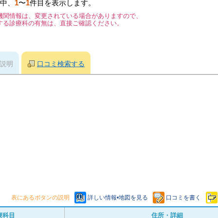
中、
1
〜
1
件目を表示します。
機関情報は、変更されている場合がありますので、
する診療科の有無は、直接ご確認ください。
説明
口コミ検索する
表にあるボタンの説明
詳しい情報•地図を見る
口コミを書く
療科目
住所・詳細