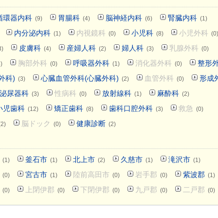
循環器内科
胃腸科
脳神経内科
腎臓内科
(9)
(4)
(6)
(1)
内分泌内科
内視鏡科
小児科
小児外科
(1)
(0)
(8)
(0
皮膚科
産婦人科
婦人科
乳腺外科
3)
(4)
(2)
(3)
(0)
胸部外科
呼吸器外科
消化器外科
整形
)
(0)
(1)
(0)
外科)
心臓血管外科(心臓外科)
血管外科
形成
(3)
(2)
(0)
泌尿器科
性病科
放射線科
麻酔科
(3)
(0)
(1)
(2)
小児歯科
矯正歯科
歯科口腔外科
救急
(12)
(8)
(3)
(0)
脳ドック
健康診断
(2)
(0)
(2)
釜石市
北上市
久慈市
滝沢市
(1)
(1)
(2)
(1)
(1)
宮古市
陸前高田市
岩手郡
紫波郡
(0)
(1)
(0)
(0)
(1)
上閉伊郡
下閉伊郡
九戸郡
二戸郡
(0)
(0)
(0)
(0)
(0)