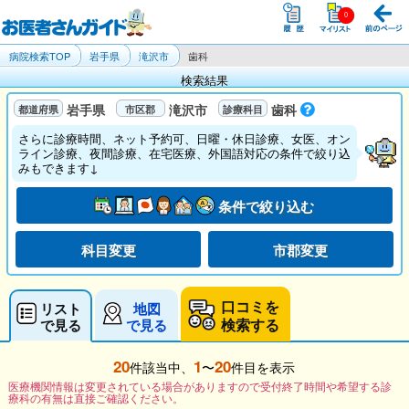
病院検索TOP
岩手県
滝沢市
歯科
検索結果
岩手県
滝沢市
歯科
さらに診療時間、ネット予約可、日曜・休日診療、女医、オン
ライン診療、夜間診療、在宅医療、外国語対応の条件で絞り込
みもできます↓
条件で絞り込む
科目変更
市郡変更
口コミを
リスト
地図
検索する
で見る
で見る
20
1
20
件該当中、
〜
件目を表示
医療機関情報は変更されている場合がありますので受付終了時間や希望する診
療科の有無は直接ご確認ください。