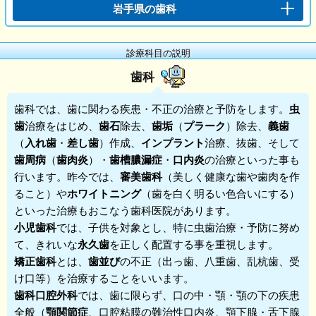
岩手県の歯科
診療科目の説明
歯科
歯科
では、歯に関わる疾患・不正の治療と予防をします。
虫
歯
治療をはじめ、
歯石
除去、
歯垢
（
プラーク
）除去、
義歯
（
入れ歯
・
差し歯
）作成、
インプラント
治療、抜歯、そして
歯周病
（
歯肉炎
）・
歯槽膿漏症
・
口内炎
の治療といった事も
行います。昨今では、
審美歯科
（美しく健康な歯や歯肉を作
ること）や
ホワイトニング
（歯を白く明るい色合いにする）
といった治療もおこなう歯科医院があります。
小児歯科
では、子供を対象とし、特に虫歯治療・予防に努め
て、きれいな
永久歯
を正しく配置する事を重視します。
矯正歯科
とは、
歯並び
の不正（出っ歯、八重歯、乱杭歯、受
け口等）を治療することをいいます。
歯科口腔外科
では、歯に限らず、口の中・顎・顎の下の疾患
全般（
顎関節症
、口腔粘膜の難治性口内炎、顎下腺・舌下腺