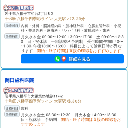
岩手県
八幡平市
柏台2丁目8-2
十和田八幡平四季彩ライン 大更駅 バス 25分
内科・外科・脳神経内科・脳神経外科・心臓血管外科・小児
科・整形外科・皮膚科・リハビリ科・放射線科・歯科
月火水木金 09:00〜12:00 13:00〜17:30 土 09:00〜12:3
0 日・祝休診 一部診療科予約制 受付時間午前8:40〜
11:30､午後13:00〜16:00 科目によって診療日時が異な
ります
開始・終了時間は直接の確認をおすすめします
詳細を見る
岡田歯科医院
岩手県
八幡平市
大更第25地割117-2
十和田八幡平四季彩ライン 大更駅 徒歩8分
歯科
月火水木金土 08:30〜12:30 月火木金 14:00〜18:30
日・祝休診 予約制
開始・終了時間は直接の確認をお
すすめします