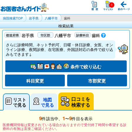
病院検索TOP
岩手県
八幡平市
歯科
検索結果
岩手県
八幡平市
歯科
さらに診療時間、ネット予約可、日曜・休日診療、女医、オン
ライン診療、夜間診療、在宅医療、外国語対応の条件で絞り込
みもできます↓
条件で絞り込む
科目変更
市郡変更
口コミを
リスト
地図
検索する
で見る
で見る
9
1
9
件該当中、
〜
件目を表示
医療機関情報は変更されている場合がありますので受付終了時間や希望する診
療科の有無は直接ご確認ください。