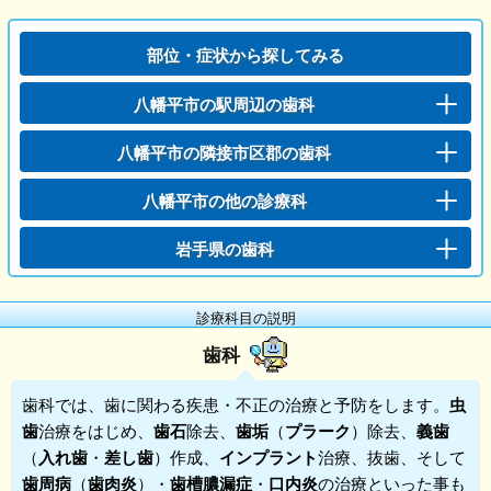
部位・症状から探してみる
八幡平市の駅周辺の歯科
八幡平市の隣接市区郡の歯科
八幡平市の他の診療科
岩手県の歯科
診療科目の説明
歯科
歯科
では、歯に関わる疾患・不正の治療と予防をします。
虫
歯
治療をはじめ、
歯石
除去、
歯垢
（
プラーク
）除去、
義歯
（
入れ歯
・
差し歯
）作成、
インプラント
治療、抜歯、そして
歯周病
（
歯肉炎
）・
歯槽膿漏症
・
口内炎
の治療といった事も