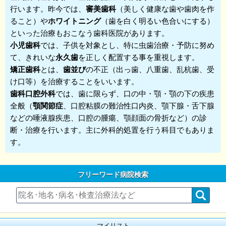
行います。昨今では、
審美歯科
（美しく健康な歯や歯肉を作
ること）や
ホワイトニング
（歯を白く明るい色合いにする）
といった治療もおこなう歯科医院があります。
小児歯科
では、子供を対象とし、特に虫歯治療・予防に努め
て、きれいな
永久歯
を正しく配置する事を重視します。
矯正歯科
とは、
歯並び
の不正（出っ歯、八重歯、乱杭歯、受
け口等）を治療することをいいます。
歯科口腔外科
では、歯に限らず、口の中・顎・顎の下の疾患
全般（
顎関節症
、口腔粘膜の難治性口内炎、顎下腺・舌下腺
などの唾液腺疾患、口腔の腫瘍、顎顔面の骨折など）の診
断・治療を行います。主に外科的処置を行う科目でもありま
す。
フリーワード病院検索
マイリスト