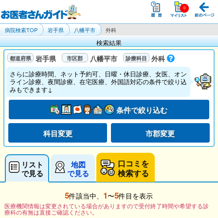
病院検索TOP
岩手県
八幡平市
外科
検索結果
岩手県
八幡平市
外科
さらに診療時間、ネット予約可、日曜・休日診療、女医、オン
ライン診療、夜間診療、在宅医療、外国語対応の条件で絞り込
みもできます↓
条件で絞り込む
科目変更
市郡変更
口コミを
リスト
地図
検索する
で見る
で見る
5
1
5
件該当中、
〜
件目を表示
医療機関情報は変更されている場合がありますので受付終了時間や希望する診
療科の有無は直接ご確認ください。