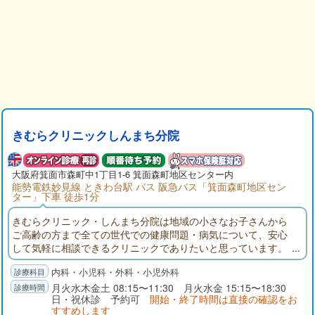
きむらクリニックしんまち分院
大阪府箕面市森町中1丁目1-6 箕面森町地区センター内
能勢電鉄妙見線 ときわ台駅 バス 阪急バス「箕面森町地区セン
ター」下車 徒歩1分
きむらクリニック・しんまち分院は地域の小さなお子さんから
ご高齢の方まで全ての世代での健康問題・病気について、安心
して気軽に相談できるクリニックでありたいと思っています。
これまで総合診療内科、消化器内科（特に胃腸、肝臓病、胆
内科・小児科・外科・小児外科
嚢、膵臓）を中心に処置、検査、治療など診療してまいりまし
た。その経験を生かしながら地域の皆様の健康を守るために丁
月火水木金土 08:15〜11:30 月火水金 15:15〜18:30
日・祝休診 予約可
開始・終了時間は直接の確認をお
寧で分かりやすい診療を行っていきたいと思っております。
すすめします