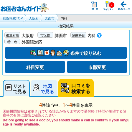
病院検索TOP
大阪府
箕面市
内科
検索結果
大阪府
箕面市
内科
外国語対応
条件で絞り込む
科目変更
市郡変更
口コミを
リスト
地図
検索する
で見る
で見る
4
1
4
件該当中、
〜
件目を表示
医療機関情報は変更されている場合がありますので受付終了時間や希望する診
療科の有無は直接ご確認ください
Before going to see a doctor, you should make a call to confirm if your langu
age is really available.