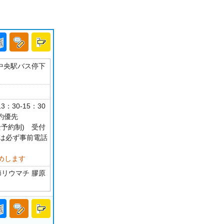
泉中央駅バス停下
：30-15：30
 予約優先
完全予約制) 受付
方は必ず事前電話
めします
節リウマチ 膠原