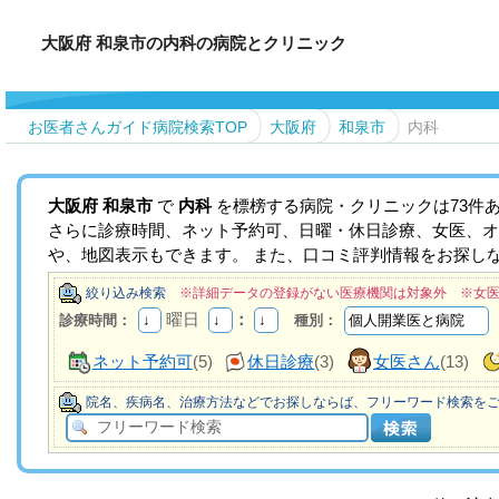
大阪府 和泉市の内科の病院とクリニック
お医者さんガイド病院検索TOP
大阪府
和泉市
内科
大阪府
和泉市
で
内科
を標榜する病院・クリニックは73件
さらに診療時間、ネット予約可、日曜・休日診療、女医、オ
や、地図表示もできます。 また、口コミ評判情報をお探し
絞り込み検索
※詳細データの登録がない医療機関は対象外 ※女
曜日
：
診療時間：
種別：
ネット予約可
(5)
休日診療
(3)
女医さん
(13)
院名、疾病名、治療方法などでお探しならば、フリーワード検索を