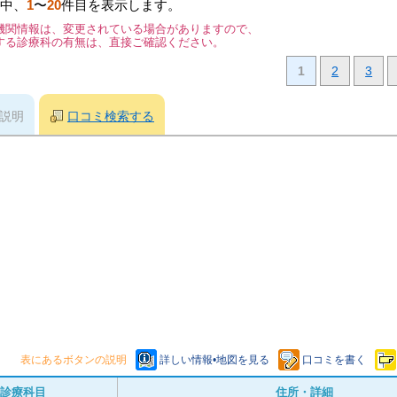
中、
1
〜
20
件目を表示します。
機関情報は、変更されている場合がありますので、
する診療科の有無は、直接ご確認ください。
1
2
3
説明
口コミ検索する
表にあるボタンの説明
詳しい情報•地図を見る
口コミを書く
診療科目
住所・詳細