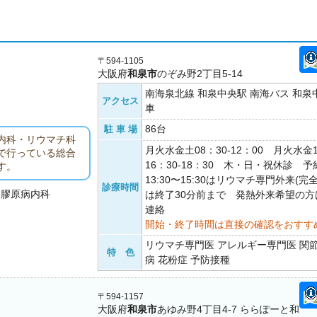
〒594-1105
大阪府
和泉市
のぞみ野2丁目5-14
南海泉北線 和泉中央駅 南海バス 和
アクセス
車
86台
駐 車 場
内科・リウマチ科
月火水金土08：30-12：00 月火水金13
で行っている総合
16：30-18：30 木・日・祝休診
す。
13:30〜15:30はリウマチ専門外来(
診療時間
・膠原病内科
は終了30分前まで 発熱外来希望の
連絡
開始・終了時間は直接の確認をおすす
リウマチ専門医 アレルギー専門医 関
特 色
病 花粉症 予防接種
〒594-1157
大阪府
和泉市
あゆみ野4丁目4-7 ららぽーと和