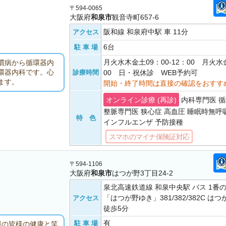
〒594-0065
大阪府
和泉市
観音寺町657-6
阪和線 和泉府中駅 車 11分
アクセス
6台
駐 車 場
月火水木金土09：00-12：00 月火水金
慣病から循環器内
環器内科です。心
診療時間
00 日・祝休診 WEB予約可
ます。
開始・終了時間は直接の確認をおすす
オンライン診療 (再診)
内科専門医 循
整脈専門医 狭心症 高血圧 睡眠時無呼
特 色
インフルエンザ 予防接種
スマホのマイナ保険証対応
〒594-1106
大阪府
和泉市
はつが野3丁目24-2
泉北高速鉄道線 和泉中央駅 バス 1番
「はつが野ゆき」381/382/382C 
アクセス
徒歩5分
有
駐 車 場
域の皆様の健康と笑