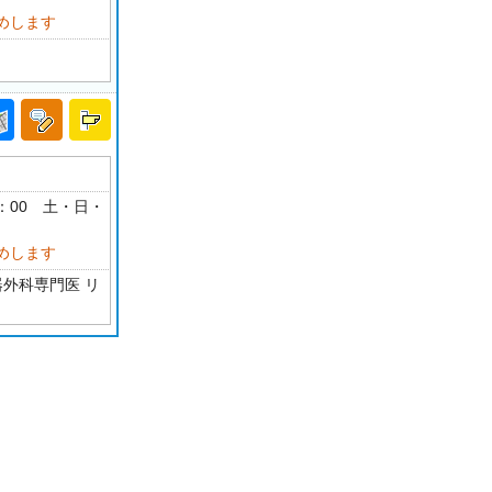
めします
17：00 土・日・
めします
器外科専門医 リ