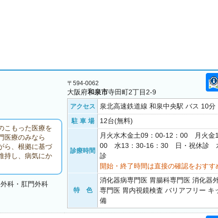
〒594-0062
大阪府
和泉市
寺田町2丁目2-9
泉北高速鉄道線 和泉中央駅 バス 10分
アクセス
12台(無料)
駐 車 場
のこもった医療を
月火水木金土09：00-12：00 月火金1
門医療のみなら
00 水13：30-16：30 日・祝休
がら、根拠に基づ
診療時間
診
維持し、病気にか
開始・終了時間は直接の確認をおすす
消化器病専門医 胃腸科専門医 消化器
器外科・肛門外科
特 色
専門医 胃内視鏡検査 バリアフリー 
備