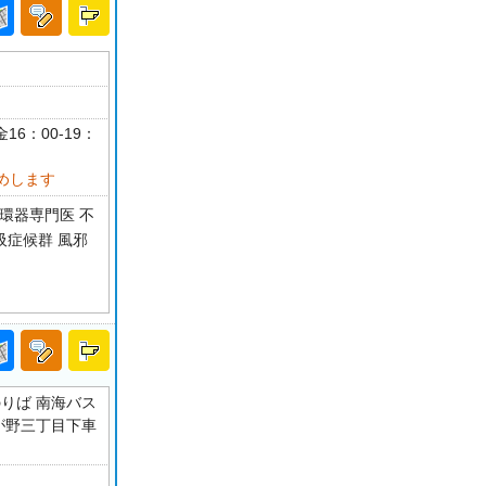
16：00-19：
めします
環器専門医 不
吸症候群 風邪
のりば 南海バス
はつが野三丁目下車