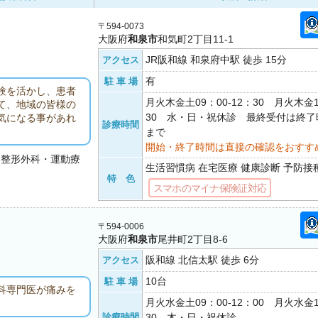
〒594-0073
大阪府
和泉市
和気町2丁目11-1
JR阪和線 和泉府中駅 徒歩 15分
アクセス
有
駐 車 場
験を活かし、患者
月火木金土09：00-12：30 月火木金1
て、地域の皆様の
30 水・日・祝休診 最終受付は終了
気になる事があれ
診療時間
まで
開始・終了時間は直接の確認をおすす
・整形外科・運動療
生活習慣病 在宅医療 健康診断 予防接
特 色
スマホのマイナ保険証対応
〒594-0006
大阪府
和泉市
尾井町2丁目8-6
阪和線 北信太駅 徒歩 6分
アクセス
10台
駐 車 場
科専門医が痛みを
月火水金土09：00-12：00 月火水金1
診療時間
30 木・日・祝休診