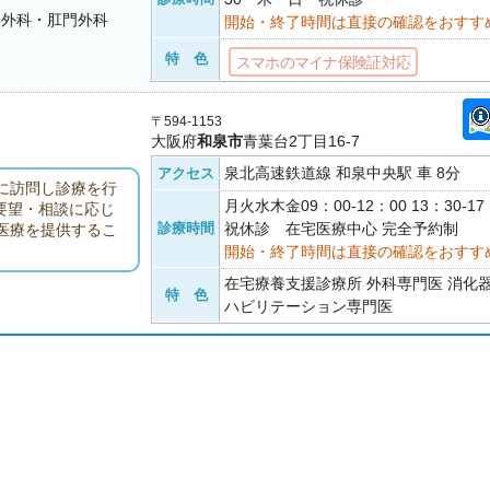
器外科・肛門外科
開始・終了時間は直接の確認をおすす
特 色
スマホのマイナ保険証対応
〒594-1153
大阪府
和泉市
青葉台2丁目16-7
泉北高速鉄道線 和泉中央駅 車 8分
アクセス
に訪問し診療を行
月火水木金09：00-12：00 13：30-
要望・相談に応じ
診療時間
祝休診 在宅医療中心 完全予約制
医療を提供するこ
開始・終了時間は直接の確認をおすす
在宅療養支援診療所 外科専門医 消化
特 色
ハビリテーション専門医