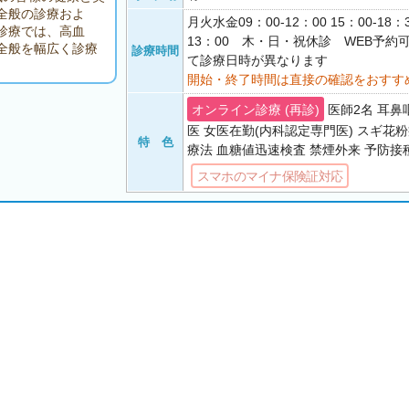
全般の診療およ
月火水金09：00-12：00 15：00-18：
診療では、高血
13：00 木・日・祝休診 WEB予約
全般を幅広く診療
診療時間
て診療日時が異なります
開始・終了時間は直接の確認をおすす
オンライン診療 (再診)
医師2名 耳
医 女医在勤(内科認定専門医) スギ花
特 色
療法 血糖値迅速検査 禁煙外来 予防接
スマホのマイナ保険証対応