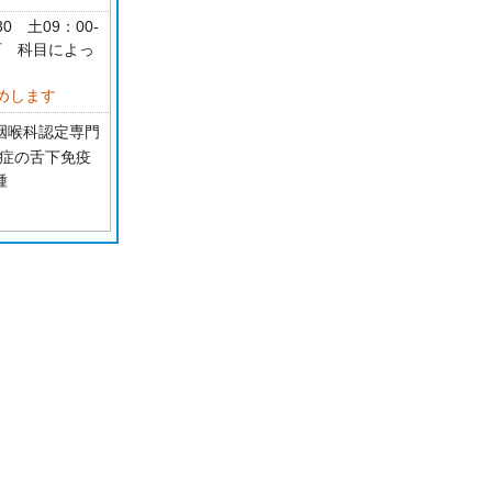
30 土09：00-
可 科目によっ
めします
鼻咽喉科認定専門
粉症の舌下免疫
種