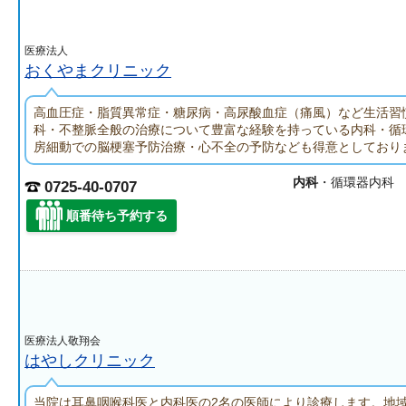
医療法人
おくやまクリニック
高血圧症・脂質異常症・糖尿病・高尿酸血症（痛風）など生活習
科・不整脈全般の治療について豊富な経験を持っている内科・循
房細動での脳梗塞予防治療・心不全の予防なども得意としており
内科
・循環器内科
0725-40-0707
順番待ち予約する
医療法人敬翔会
はやしクリニック
当院は耳鼻咽喉科医と内科医の2名の医師により診療します。地