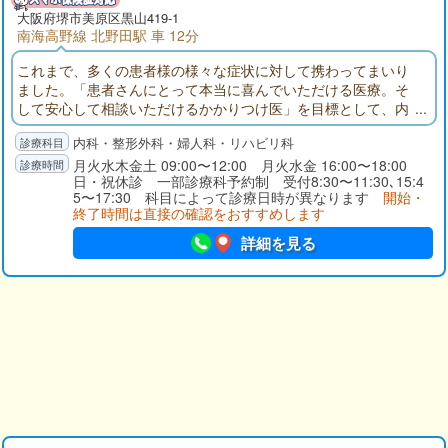
大阪府
堺市美原区
黒山419-1
南海高野線 北野田駅 車 12分
これまで、多くの患者様の様々な症状に対して携わってまいり
ました。「患者さんにとって本当に喜んでいただける医療。そ
して安心して相談いただけるかかりつけ医」を目標として、内
科、整形外科、婦人科、リハビリテーション科を専門としてい
内科・整形外科・婦人科・リハビリ科
ます。
月火水木金土 09:00〜12:00 月火水金 16:00〜18:00
日・祝休診 一部診療科予約制 受付8:30〜11:30､15:4
5〜17:30 科目によって診療日時が異なります
開始・
終了時間は直接の確認をおすすめします
詳細を見る