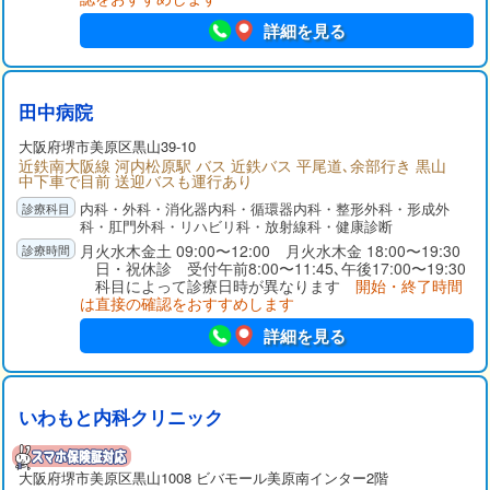
詳細を見る
田中病院
大阪府
堺市美原区
黒山39-10
近鉄南大阪線 河内松原駅 バス 近鉄バス 平尾道､余部行き 黒山
中下車で目前 送迎バスも運行あり
内科・外科・消化器内科・循環器内科・整形外科・形成外
科・肛門外科・リハビリ科・放射線科・健康診断
月火水木金土 09:00〜12:00 月火水木金 18:00〜19:30
日・祝休診 受付午前8:00〜11:45､午後17:00〜19:30
科目によって診療日時が異なります
開始・終了時間
は直接の確認をおすすめします
詳細を見る
いわもと内科クリニック
大阪府
堺市美原区
黒山1008 ビバモール美原南インター2階