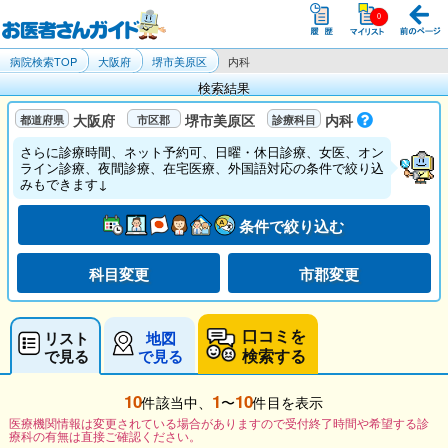
病院検索TOP
大阪府
堺市美原区
内科
検索結果
大阪府
堺市美原区
内科
さらに診療時間、ネット予約可、日曜・休日診療、女医、オン
ライン診療、夜間診療、在宅医療、外国語対応の条件で絞り込
みもできます↓
条件で絞り込む
科目変更
市郡変更
口コミを
リスト
地図
検索する
で見る
で見る
10
1
10
件該当中、
〜
件目を表示
医療機関情報は変更されている場合がありますので受付終了時間や希望する診
療科の有無は直接ご確認ください。