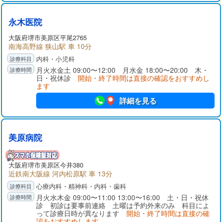
永木医院
大阪府
堺市美原区
平尾2765
南海高野線 狭山駅 車 10分
内科・小児科
月火水金土 09:00〜12:00 月水金 18:00〜20:00 木・
日・祝休診
開始・終了時間は直接の確認をおすすめし
ます
詳細を見る
美原病院
大阪府
堺市美原区
今井380
近鉄南大阪線 河内松原駅 車 13分
心療内科・精神科・内科・歯科
月火水木金 09:00〜11:00 13:00〜16:00 土・日・祝休
診 初診は要事前連絡 土曜は予約外来のみ 科目によ
って診療日時が異なります
開始・終了時間は直接の確
認をおすすめします