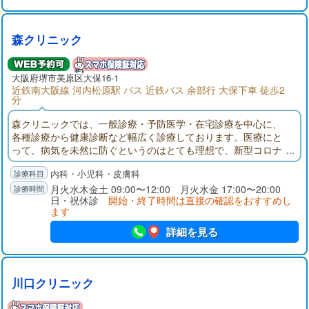
森クリニック
大阪府
堺市美原区
大保16-1
近鉄南大阪線 河内松原駅 バス 近鉄バス 余部行 大保下車 徒歩2
分
森クリニックでは、一般診療・予防医学・在宅診療を中心に、
各種診療から健康診断など幅広く診療しております。医療にと
って、病気を未然に防ぐというのはとても理想で、新型コロナ
感染症・インフルエンザ・子宮頸がん、などによってワクチン
内科・小児科・皮膚科
が見直されてきています。
月火水木金土 09:00〜12:00 月火水金 17:00〜20:00
日・祝休診
開始・終了時間は直接の確認をおすすめし
ます
詳細を見る
川口クリニック