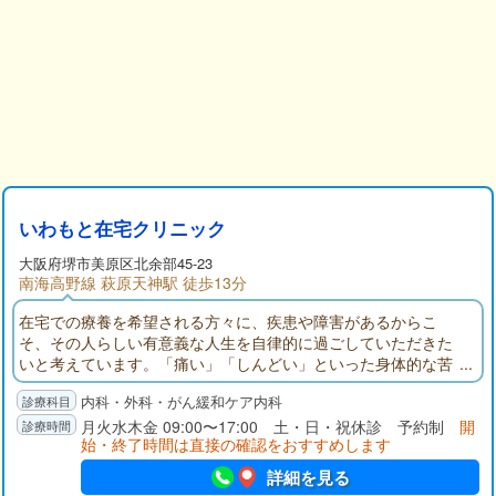
いわもと在宅クリニック
大阪府
堺市美原区
北余部45-23
南海高野線 萩原天神駅 徒歩13分
在宅での療養を希望される方々に、疾患や障害があるからこ
そ、その人らしい有意義な人生を自律的に過ごしていただきた
いと考えています。「痛い」「しんどい」といった身体的な苦
痛、「つらい」「不安」といった精神的な苦痛を和らげ、家だ
内科・外科・がん緩和ケア内科
からこその「やすらぎ」を大切にし、当たり前の日常を「楽
に」生活できるよう支援します。堺市周辺で在宅・訪問診療・
月火水木金 09:00〜17:00 土・日・祝休診 予約制
開
始・終了時間は直接の確認をおすすめします
緩和ケアをお考えの方はぜひご相談ください。
詳細を見る