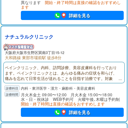
異なります
開始・終了時間は直接の確認をおすすめし
ます
詳細を見る
ナチュラルクリニック
大阪府
大阪市生野区
巽南3丁目15-12
大和路線 東部市場前駅 徒歩8分
ペインクリニック、内科、訪問診療、美容皮膚科を行っており
ます。ペインクリニックとは、あらゆる痛みの症状を和らげ、
痛みを忘れて日常生活が送れることを目指す治療です。対象
は、首・肩の痛み、頭痛、腰痛、膝痛等多岐にわたります。一
内科・東洋医学・漢方・麻酔科・美容皮膚科
般的な内科や、ご自宅へ往診する訪問診療にも力を入れており
ます。美容皮膚科では、シミやたるみなどの機械治療や、ヒア
月火木金土 09:00〜12:00 月火木金 15:00〜18:00
水・日・祝休診 WEB予約可 火曜午後､木曜は予約制
ルロン酸注射やボトックス注射などのプチ整形も行っておりま
開始・終了時間は直接の確認をおすすめします
す。
詳細を見る