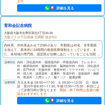
ます
詳細を見る
育和会記念病院
大阪府
大阪市生野区
巽北3丁目20-29
大阪メトロ千日前線 北巽駅 徒歩3分
内科系、外科系あわせて23科があり、常勤医は40名、非常勤医
を加えて、基本的に24時間の救急医療体制をとっています。ま
た、各領域の専門医、認定医が治療にあたっていることも当院
の特色のひとつです。当院は地域包括ケア病棟（43床）以外
内科・消化器内科・循環器内科・呼吸器内科・アレルギー
に、近隣に同一法人の介護老人保健施設「ひまわり」（100床）
科・糖尿病内科・脳神経内科・脳神経外科・外科・消化器外
を有し、他の介護関連施設と緊密に連携をとり高齢者の方々の
科・肛門外科・乳腺外科・整形外科・リウマチ科・リハビリ
ケアサービスにも力をいれております。
科・婦人科・泌尿器科・皮膚科・形成外科・放射線科・麻酔
科・救急科・人間ドック・脳ドック・健康診断
月火水木金 09:00〜17:00 土 09:00〜13:00 日・祝休
診 受付午前8:45〜11:30､午後13:00〜15:30 科目によ
って診療日時が異なります
開始・終了時間は直接の確
認をおすすめします
詳細を見る