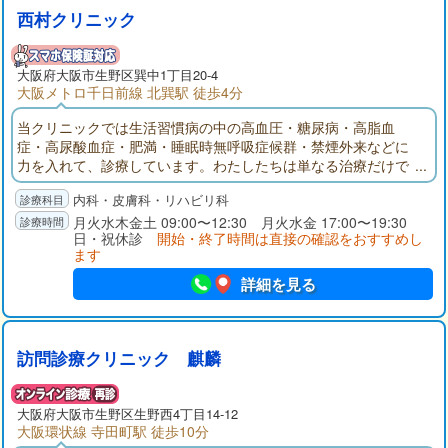
西村クリニック
大阪府
大阪市生野区
巽中1丁目20-4
大阪メトロ千日前線 北巽駅 徒歩4分
当クリニックでは生活習慣病の中の高血圧・糖尿病・高脂血
症・高尿酸血症・肥満・睡眠時無呼吸症候群・禁煙外来などに
力を入れて、診療しています。わたしたちは単なる治療だけで
なく、対話を重視した診療を心がけ、患者さんが安心して相談
内科・皮膚科・リハビリ科
できる環境づくりに努めております。訪問診療、訪問看護も実
施しています。
月火水木金土 09:00〜12:30 月火水金 17:00〜19:30
日・祝休診
開始・終了時間は直接の確認をおすすめし
ます
詳細を見る
訪問診療クリニック 麒麟
大阪府
大阪市生野区
生野西4丁目14-12
大阪環状線 寺田町駅 徒歩10分