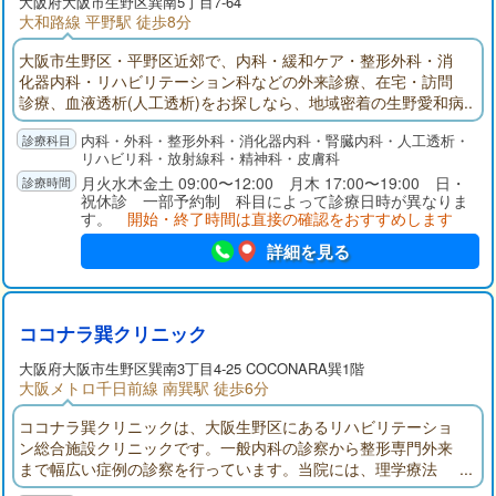
大阪府
大阪市生野区
巽南5丁目7-64
大和路線 平野駅 徒歩8分
大阪市生野区・平野区近郊で、内科・緩和ケア・整形外科・消
化器内科・リハビリテーション科などの外来診療、在宅・訪問
診療、血液透析(人工透析)をお探しなら、地域密着の生野愛和病
院へ。ケアプランセンターいくのあいわ、いくの愛和病院訪問
内科・外科・整形外科・消化器内科・腎臓内科・人工透析・
看護ステーションも併設しています。
リハビリ科・放射線科・精神科・皮膚科
月火水木金土 09:00〜12:00 月木 17:00〜19:00 日・
祝休診 一部予約制 科目によって診療日時が異なりま
す。
開始・終了時間は直接の確認をおすすめします
詳細を見る
ココナラ巽クリニック
大阪府
大阪市生野区
巽南3丁目4-25 COCONARA巽1階
大阪メトロ千日前線 南巽駅 徒歩6分
ココナラ巽クリニックは、大阪生野区にあるリハビリテーショ
ン総合施設クリニックです。一般内科の診察から整形専門外来
まで幅広い症例の診察を行っています。当院には、理学療法
士、作業療法士、言語聴覚士が多数在籍しているので、整形疾