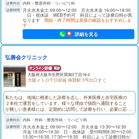
内科・整形外科・リハビリ科
患の外来リハビリを得意とし、術後、退院後リハビリテーショ
ンをしっかりとご提供できます。また、介護施設も運営してい
月火水木金土 09:00〜12:00 月火水木金 16:00〜18:00
日・祝休診 WEB予約可 科目によって診療日時が異
るため、ご家族の方でご相談希望の方もお気軽にご相談くださ
なります
開始・終了時間は直接の確認をおすすめしま
い。
す
詳細を見る
弘善会クリニック
大阪府
大阪市生野区
巽南3丁目16-2
大阪メトロ千日前線 南巽駅 3号出口すぐ
私たちは、地域に根差した診察を志し、外来医療と在宅医療の
２本柱で運営をしています。様々な理由で病院へ通院すること
が難しい患者様には、定期的に訪問して診療を行い、必要に応
じてクリニックで検査をしていただく在宅医療を提案させてい
内科・外科・整形外科・リハビリ科
ただいています。在宅医療では、ご自宅で、点滴治療やリハビ
リも受けることが可能です。また、ご自宅で最期の時を迎える
月火水木金土 09:00〜12:00 月火水金 13:30〜16:30
月金 18:00〜19:30 日・祝休診 受付時間8:30〜12:00､
ターミナルケアのご要望にも対応しております。
13:30〜16:30､17:30〜19:30 科目によって診療日時が