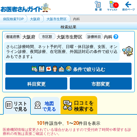
病院検索TOP
大阪府
大阪市生野区
内科
検索結果
大阪府
大阪市生野区
内科
さらに診療時間、ネット予約可、日曜・休日診療、女医、オン
ライン診療、夜間診療、在宅医療、外国語対応の条件で絞り込
みもできます↓
条件で絞り込む
科目変更
市郡変更
口コミを
リスト
地図
検索する
で見る
で見る
101
1
20
件該当中、
〜
件目を表示
医療機関情報は変更されている場合がありますので受付終了時間や希望する診
療科の有無は直接ご確認ください。