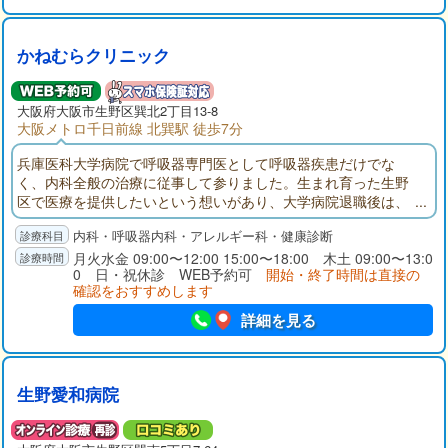
かねむらクリニック
大阪府
大阪市生野区
巽北2丁目13-8
大阪メトロ千日前線 北巽駅 徒歩7分
兵庫医科大学病院で呼吸器専門医として呼吸器疾患だけでな
く、内科全般の治療に従事して参りました。生まれ育った生野
区で医療を提供したいという想いがあり、大学病院退職後は、
地域のクリニックで地域医療や訪問診療に携わって参りまし
内科・呼吸器内科・アレルギー科・健康診断
た。呼吸疾患はもちろん、内科全般の診療や訪問診療、最新のC
Tを導入した専門性の高い医療に努めます。
月火水金 09:00〜12:00 15:00〜18:00 木土 09:00〜13:0
0 日・祝休診 WEB予約可
開始・終了時間は直接の
確認をおすすめします
詳細を見る
生野愛和病院