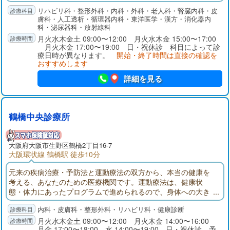
医学的治療の中にうまく組み込むことにより、脳梗塞、脳出血
リハビリ科・整形外科・内科・外科・老人科・腎臓内科・皮
の後遺症である麻痺やしびれに対する新しいアプローチが可能
膚科・人工透析・循環器内科・東洋医学・漢方・消化器内
となるほか、初期の認知症ケアなどにも効果を発揮していま
科・泌尿器科・放射線科
す。
月火水木金土 09:00〜12:00 月火水木金 15:00〜17:00
月火木金 17:00〜19:00 日・祝休診 科目によって診
療日時が異なります。
開始・終了時間は直接の確認を
おすすめします
詳細を見る
鶴橋中央診療所
大阪府
大阪市生野区
鶴橋2丁目16-7
大阪環状線 鶴橋駅 徒歩10分
元来の疾病治療・予防法と運動療法の双方から、本当の健康を
考える、あなたのための医療機関です。運動療法は、健康状
態・体力にあったプログラムで進められるので、身体への大き
な負担はございません。専門のトレーナーが担当しますので、
内科・皮膚科・整形外科・リハビリ科・健康診断
安心して取り組むことができます。
月火水木金土 09:00〜12:00 月火木金 14:00〜16:00
月金 17:00〜18:00 水 14:00〜19:00 日・祝休診 予