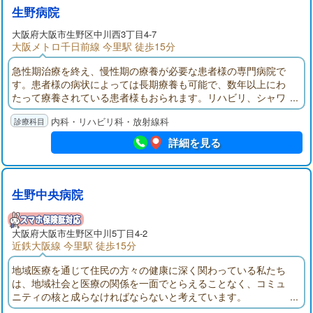
生野病院
大阪府
大阪市生野区
中川西3丁目4-7
大阪メトロ千日前線 今里駅 徒歩15分
急性期治療を終え、慢性期の療養が必要な患者様の専門病院で
す。患者様の病状によっては長期療養も可能で、数年以上にわ
たって療養されている患者様もおられます。リハビリ、シャワ
ー浴などのケアも行います。当院には、人工呼吸器を使用中の
内科・リハビリ科・放射線科
患者様も多数入院されておられます。人工呼吸器を使用中で転
院先をお探しの方や、在宅中の方もお気軽にご相談ください。
詳細を見る
院内レクリエーションも催しています。
生野中央病院
大阪府
大阪市生野区
中川5丁目4-2
近鉄大阪線 今里駅 徒歩15分
地域医療を通じて住民の方々の健康に深く関わっている私たち
は、地域社会と医療の関係を一面でとらえることなく、コミュ
ニティの核と成らなければならないと考えています。