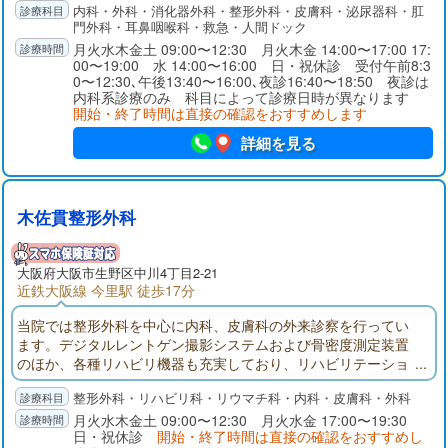
内科・外科・消化器外科・整形外科・皮膚科・泌尿器科・肛
門外科・耳鼻咽喉科・救急・人間ドック
月火水木金土 09:00〜12:30 月火木金 14:00〜17:00 17:
00〜19:00 水 14:00〜16:00 日・祝休診 受付午前8:3
0〜12:30､午後13:40〜16:00､夜診16:40〜18:50 夜診は
内科系診療のみ 科目によって診療日時が異なります
開始・終了時間は直接の確認をおすすめします
詳細を見る
木佐貫整形外科
大阪府
大阪市生野区
中川4丁目2-21
近鉄大阪線 今里駅 徒歩17分
当院では整形外科を中心に内科、皮膚科の外来診察を行ってい
ます。デジタルレントゲン撮影システムおよび骨密度測定装置
のほか、各種リハビリ機器も充実しており、リハビリテーショ
ン治療も積極的に行っています。
整形外科・リハビリ科・リウマチ科・内科・皮膚科・外科
月火水木金土 09:00〜12:30 月火水金 17:00〜19:30
日・祝休診
開始・終了時間は直接の確認をおすすめし