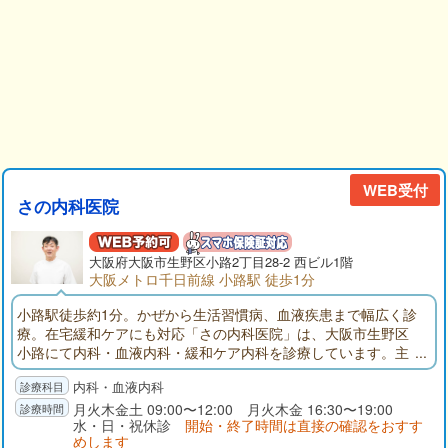
WEB受付
さの内科医院
大阪府
大阪市生野区
小路2丁目28-2 西ビル1階
大阪メトロ千日前線 小路駅 徒歩1分
小路駅徒歩約1分。かぜから生活習慣病、血液疾患まで幅広く診
療。在宅緩和ケアにも対応「さの内科医院」は、大阪市生野区
小路にて内科・血液内科・緩和ケア内科を診療しています。主
な対象疾患は、かぜ、インフルエンザ、肺炎、腸炎、花粉症、
内科・血液内科
アレルギーのほか、高血圧症・糖尿病・脂質異常症といった生
活習慣病などです。また、血液検査を強みとしており、貧血、
月火木金土 09:00〜12:00 月火木金 16:30〜19:00
水・日・祝休診
開始・終了時間は直接の確認をおすす
多血症、関節リウマチ、白血病、悪性リンパ腫など血液にかか
めします
わる病気の診断・治療にも対応しています。特に力を入れてい