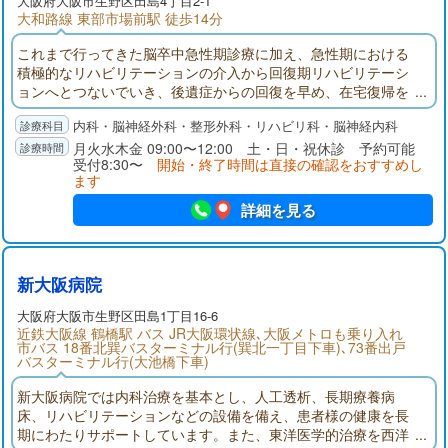
大阪府
大阪市生野区
田島4丁目2-1
大和路線 東部市場前駅 徒歩14分
これまで行ってきた脳卒中急性期診療に加え、急性期における
積極的なリハビリテーションの介入から回復期リハビリテーシ
ョンへとつないでいき、後遺症からの回復を早め、在宅復帰を
サポートしています。また、日本脳ドック学会に基づいた脳ド
内科・脳神経外科・整形外科・リハビリ科・脳神経内科
ック認定施設として、脳卒中予防も進めております。これから
も、新たな治療技術や機器を取り入れつつ「脳神経外科疾患の
月火水木金 09:00〜12:00 土・日・祝休診 予約可能
受付8:30〜
開始・終了時間は直接の確認をおすすめし
総合診療」を提供して参ります。
ます
詳細を見る
新大阪病院
大阪府
大阪市生野区
田島1丁目16-6
近鉄大阪線 鶴橋駅 バス JR大阪環状線､大阪メトロも乗り入れ
市バス 18番北巽バスターミナル行(巽北一丁目下車)､73番出戸
バスターミナル行(大池橋下車)
新大阪病院では内科治療を基本とし、人工透析、長期療養病
床、リハビリテーションなどの設備を備え、患者様の健康を長
期にわたりサポートしています。また、東洋医学的治療を西洋