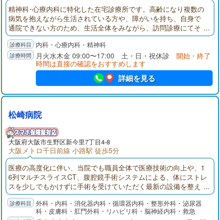
精神科･心療内科に特化した在宅診療所です。高齢になり複数の
病気を抱えながら生活されている方や、障がいを持ち、自身で
通院できない方のため、生活全体をみながら、訪問診療にてそ
の人の人生に相応しい治療を行います。
内科・心療内科・精神科
月火水木金 09:00〜17:00 土・日・祝休診
開始・終了
時間は直接の確認をおすすめします
詳細を見る
松崎病院
大阪府
大阪市生野区
新今里7丁目4-8
大阪メトロ千日前線 小路駅 徒歩5分
医療の高度化に伴い、当院でも職員全体で医療技術の向上や、1
6列マルチスライスCT、腹腔鏡手術システムによる、体にストレ
スを少しでもかけずに手術を受けていただく最新の設備を整え
ております。在宅での訪問診療、住診、訪問リハビリ、訪問介
外科・内科・消化器内科・循環器内科・整形外科・泌尿器
護も行っており、患者様が、退院後も安心して生活できるよう
科・皮膚科・肛門外科・リハビリ科・脳神経内科・救急
に、身体介護や生活支援の医療サービスを提供しています。