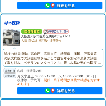
る血液内科では、血液の成分・異常を調べることで、患者さま
詳細を見る
の病気の状態や変化を把握し、改善のための治療につなげてい
ます。その一環として、全自動血球計数器や臨床化学分析装置
を院内に導入しており、血液検査の結果を受診当日にお伝えす
ることも可能です。また、緩和ケアにも対応しており、がん末
杉本医院
期の方や寝たきりの方を対象に、訪問診療も行っています。患
者さまが「何にお困りなのか」、「どのような医療を受けられ
たいのか」といった視点を重視し、お一人おひとりのお気持ち
大阪府
大阪市生野区
桃谷2丁目21-18
に寄り添った診療を心がけています。「症状があるけれど、何
大阪環状線 桃谷駅 徒歩5分
科を受診すればいいのかわからない」といったお悩みも気兼ね
なくご相談ください。当院は、Osaka Metro千日前線「小路駅」
皆様の健康増進に高血圧、高脂血症、糖尿病、痛風、肝臓病等
より徒歩約1分の場所にあります。近鉄大阪線・奈良線「今里
の阪大病院での診療経験を活かして血管年令測定等最新の診療
駅」からは徒歩約10分です。駐車場を2台分ご用意していますの
で取り組み、ベテランのスタッフと共に親しみ易い安心の医療
で、お車でご来院の際はご利用いただけます。
の提供を目指しています。
内科・循環器内科
月火水金土 09:00〜12:30 火 18:00〜20:00 木・日・
祝休診 予約可
開始・終了時間は直接の確認をおすす
めします
詳細を見る