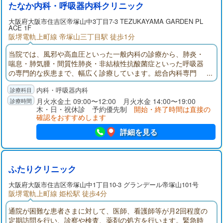
たなか内科・呼吸器内科クリニック
大阪府
大阪市住吉区
帝塚山中3丁目7-3 TEZUKAYAMA GARDEN PL
ACE 1F
阪堺電軌上町線 帝塚山三丁目駅 徒歩1分
当院では、風邪や高血圧といった一般内科の診療から、肺炎・
喘息・肺気腫・間質性肺炎・非結核性抗酸菌症といった呼吸器
の専門的な疾患まで、幅広く診療しています。総合内科専門
医・呼吸器専門医として、症状を丁寧に見極めながら、院内で
内科・呼吸器内科
の処置や必要に応じた専門機関への紹介まで、責任を持って対
応いたします。「気軽に来られて、安心して帰れる」そんなク
月火水金土 09:00〜12:00 月火水金 14:00〜19:00
木・日・祝休診 予約優先制
開始・終了時間は直接の
リニックを目指しています。
確認をおすすめします
詳細を見る
ふたりクリニック
大阪府
大阪市住吉区
帝塚山中1丁目10-3 グランデール帝塚山101号
阪堺電軌上町線 姫松駅 徒歩4分
通院が困難な患者さまに対して、医師、看護師等が月2回程度の
定期訪問を行い、診察や検査、薬剤の処方を行います。緊急時