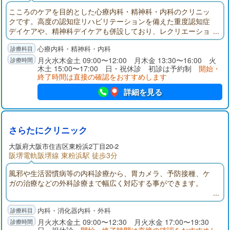
こころのケアを目的とした心療内科・精神科・内科のクリニッ
クです。高度の認知症リハビリテーションを備えた重度認知症
デイケアや、精神科デイケアも併設しており、レクリエーショ
ンやイベントなどを通して、ご利用されている方々に楽しみな
心療内科・精神科・内科
がらお過ごし頂ける環境をご用意しております。また、訪問診
療や各種証明書の作成、自立支援助成の申請代行などもお気軽
月火水木金土 09:00〜12:00 月木金 13:30〜16:00 火
木土 15:00〜17:00 日・祝休診 初診は予約制
開始・
にご相談ください。
終了時間は直接の確認をおすすめします
詳細を見る
さらたにクリニック
大阪府
大阪市住吉区
東粉浜2丁目20-2
阪堺電軌阪堺線 東粉浜駅 徒歩3分
風邪や生活習慣病等の内科診療から、胃カメラ、予防接種、ケ
ガの治療などの外科診療まで幅広く対応する事ができます。
内科・消化器内科・外科
月火水木金土 09:00〜12:30 月火水金 17:00〜19:30