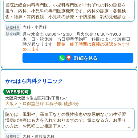
当院は総合内科専門医、小児科専門医がそれぞれの科の診察を
担う、内科、小児科の専門医療機関です。内科の診療・各種検
査・経鼻・胃内視鏡、小児科の診療・予防接種・乳幼児健診な
どを行っています。乳幼児から高齢者まで、全ての世代の皆さ
内科・小児科
まに良質な医療を提供いたします。
月火水金土 09:00〜12:00 月火水金 16:30〜19:00
木・日・祝休診 当日順番予約可 科目によって診療日
時が異なります
開始・終了時間は直接の確認をおすす
めします
詳細を見る
かねはら内科クリニック
大阪府
大阪市住吉区
苅田9丁目15-7
大阪メトロ御堂筋線 我孫子駅 徒歩3分
院では、風邪や、高血圧などの慢性疾患や糖尿病などの生活習
慣病の治療にも力を入れておりますので、気になる方、お困り
の方は、お気軽にご相談下さい。
内科・糖尿病内科