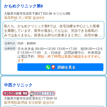
かもめクリニック第8
大阪府
大阪市住吉区
千躰2丁目2-39 ホリビル3階
海高野線 沢ノ町駅 徒歩6分
私たち、かもめクリニック第8では、在宅治療を中心とした医療
を展開しています。医学が進歩してもなお、完治できる病気の
みではありません。疾患をお持ちの患者さまと共に、自宅や施
設といった慣れ親しんだ環境で、より良く日々を過ごすことが
内科・精神科
できるように診療にあたっています。ご自身、ご家族が通院困
難である場合には是非ともご相談ください。
月火水木金 09:00〜12:00 13:00〜17:00 祝09:00〜12:0
0 13:00〜17:00 土・日休診 訪問診療中心 外来受診
は電話予約
開始・終了時間は直接の確認をおすすめし
ます
詳細を見る
中西クリニック
大阪府
大阪市住吉区
清水丘1丁目25-12
阪堺電軌阪堺線 安立町駅 徒歩3分