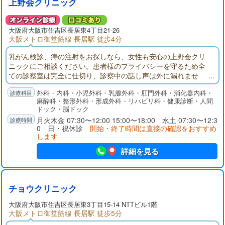
上野会クリニック
大阪府
大阪市住吉区
長居東4丁目21-26
大阪メトロ御堂筋線 長居駅 徒歩4分
乳がん検診、痔の注射をお探しなら、女性も安心の上野会クリ
ニックにご相談ください。患者様のプライバシーを守るため全
ての診察室は完全に仕切り、診察中の話し声は外に漏れませ
ん。正確な検査をするために専門医と熟練した検査スタッフと
外科・内科・小児外科・乳腺外科・肛門外科・消化器内科・
検査専用室（内視鏡室、マンモグラフィ室、超音波検査室な
麻酔科・整形外科・形成外科・リハビリ科・健康診断・人間
ど）。点滴・注射の待ち時間短縮に広い点滴室。狭くて堅い点
ドック・脳ドック
滴用ベッドではなく、ゆったりとしたリクライニングシートを
月火木金 07:30〜12:00 15:00〜18:00 水土 07:30〜12:3
設備しています。
0 日・祝休診
開始・終了時間は直接の確認をおすすめ
します
詳細を見る
チョウクリニック
大阪府
大阪市住吉区
長居東3丁目15-14 NTTビル1階
大阪メトロ御堂筋線 長居駅 徒歩5分