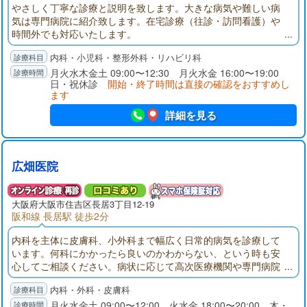
やさしく丁寧な診療と説明を致します。大きな病気や難しい病
気は専門病院に紹介致します。在宅診療（往診・訪問看護）や
時間外でも対応いたします。
内科・小児科・整形外科・リハビリ科
月火水木金土 09:00〜12:30 月火水金 16:00〜19:00
日・祝休診
開始・終了時間は直接の確認をおすすめし
ます
詳細を見る
広畑医院
大阪府
大阪市住吉区
長居3丁目12-19
阪和線 長居駅 徒歩2分
内科を主体に皮膚科、小外科まで幅広く日常的病気を診療して
います。何科にかかったら良いのかわからない、という時も安
心してご相談ください。病状に応じて高次医療機関や専門病院
にも紹介いたします。
内科・外科・皮膚科
月火水金土 09:00〜12:00 火水金 18:00〜20:00 木・