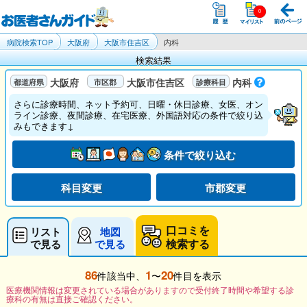
病院検索TOP
大阪府
大阪市住吉区
内科
検索結果
大阪府
大阪市住吉区
内科
さらに診療時間、ネット予約可、日曜・休日診療、女医、オン
ライン診療、夜間診療、在宅医療、外国語対応の条件で絞り込
みもできます↓
条件で絞り込む
科目変更
市郡変更
口コミを
リスト
地図
検索する
で見る
で見る
86
1
20
件該当中、
〜
件目を表示
医療機関情報は変更されている場合がありますので受付終了時間や希望する診
療科の有無は直接ご確認ください。