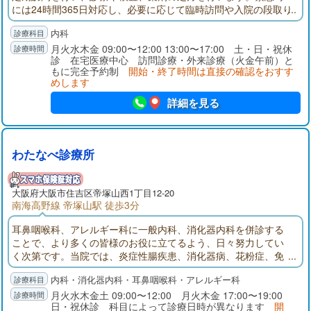
には24時間365日対応し、必要に応じて臨時訪問や入院の段取り
などを行います。当クリニックでは、病気だけでなく、患者さ
内科
ん一人一人の気持ちや想いを大切にし、普段から関係性を大切
にしながら診療するよう心がけております。
月火水木金 09:00〜12:00 13:00〜17:00 土・日・祝休
診 在宅医療中心 訪問診療・外来診療（火金午前）と
もに完全予約制
開始・終了時間は直接の確認をおすす
めします
詳細を見る
わたなべ診療所
大阪府
大阪市住吉区
帝塚山西1丁目12-20
南海高野線 帝塚山駅 徒歩3分
耳鼻咽喉科、アレルギー科に一般内科、消化器内科を併診する
ことで、より多くの皆様のお役に立てるよう、日々努力してい
く次第です。当院では、炎症性腸疾患、消化器病、花粉症、免
疫異常疾患を専門としていますのでご相談ください。経鼻内視
内科・消化器内科・耳鼻咽喉科・アレルギー科
鏡での胃カメラ検査も行っています(予約制)。
月火水木金土 09:00〜12:00 月火木金 17:00〜19:00
日・祝休診 科目によって診療日時が異なります
開