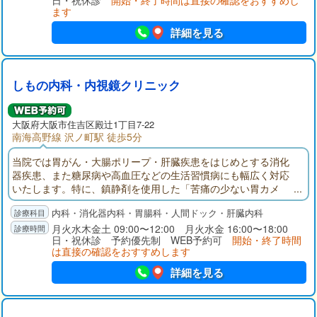
日・祝休診
開始・終了時間は直接の確認をおすすめし
ます
詳細を見る
しもの内科・内視鏡クリニック
大阪府
大阪市住吉区
殿辻1丁目7-22
南海高野線 沢ノ町駅 徒歩5分
当院では胃がん・大腸ポリープ・肝臓疾患をはじめとする消化
器疾患、また糖尿病や高血圧などの生活習慣病にも幅広く対応
いたします。特に、鎮静剤を使用した「苦痛の少ない胃カメ
ラ・大腸カメラ」に力を入れており、安心して検査をうけてい
内科・消化器内科・胃腸科・人間ドック・肝臓内科
ただける体制を整えています。腹部エコーや健康診断にも対応
可能です。完全個室での前処置や、検査後のリカバリールーム
月火水木金土 09:00〜12:00 月火水金 16:00〜18:00
日・祝休診 予約優先制 WEB予約可
開始・終了時間
もご用意し、プライバシーとリラックスできる空間にも配慮し
は直接の確認をおすすめします
ています。
詳細を見る