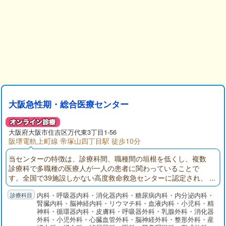
大阪急性期・総合医療センター
大阪府
大阪市住吉区
万代東3丁目1-56
阪堺電軌上町線 帝塚山四丁目駅 徒歩10分
当センターの特徴は、診療科間、職種間の垣根を低くし、複数
診療科で多職種の医療人が一人の患者に関わっていることで
す。全国で39施設しかない高度救命救急センターに認定され、
救急初期診療（ＥＲ）も開始し、地域の救急医療を支えます。
内科・呼吸器内科・消化器内科・糖尿病内科・内分泌内科・
地域がん診療連携拠点病院でもあり、あらゆるがん治療・リハ
腎臓内科・脳神経内科・リウマチ科・血液内科・小児科・精
ビリに積極的に取り組んでいます。精神科救急では、他の病院
神科・循環器内科・皮膚科・呼吸器外科・乳腺外科・消化器
には診療困難な身体合併症を持った精神疾患患者の診療を行い
外科・小児外科・心臓血管外科・脳神経外科・整形外科・産
ます。