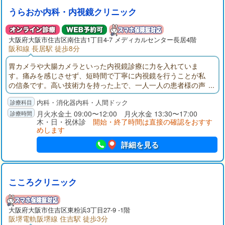
うらおか内科・内視鏡クリニック
大阪府
大阪市住吉区
南住吉1丁目4-7 メディカルセンター長居4階
阪和線 長居駅 徒歩8分
胃カメラや大腸カメラといった内視鏡診療に力を入れていま
す。痛みを感じさせず、短時間で丁寧に内視鏡を行うことが私
の信条です。高い技術力を持った上で、一人一人の患者様の声
に耳を傾け、不安を解き、信頼を築く。これが私の診療スタイ
内科・消化器内科・人間ドック
ルです。技術と共感を両立させる医師であり続けたいと思いま
す。その他にも消化器疾患や内科の診療などの治療を行ってい
月火水金土 09:00〜12:00 月火水金 13:30〜17:00
木・日・祝休診
開始・終了時間は直接の確認をおすす
ます。
めします
詳細を見る
こころクリニック
大阪府
大阪市住吉区
東粉浜3丁目27-9 -1階
阪堺電軌阪堺線 住吉駅 徒歩3分