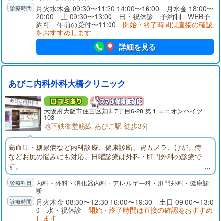
月火水木金 09:30〜11:30 14:00〜16:00 月水金 18:00〜
20:00 土 09:30〜13:00 日・祝休診 予約制 WEB予
約可 午前の受付〜11:00
開始・終了時間は直接の確認
をおすすめします
詳細を見る
あびこ内科外科大橋クリニック
大阪府
大阪市住吉区
苅田7丁目6-28 第１ユニオンハイツ
103
地下鉄御堂筋線 あびこ駅 徒歩3分
高血圧・糖尿病など内科診療、健康診断、胃カメラ、けが、痔
などお尻の悩みにも対応。日曜診療は外科・肛門外科の診療で
す。
内科・外科・消化器内科・アレルギー科・肛門外科・健康診
断
月火木金 08:30〜12:30 16:00〜19:30 土日 09:00〜13:0
0 水・祝休診
開始・終了時間は直接の確認をおすすめ
します