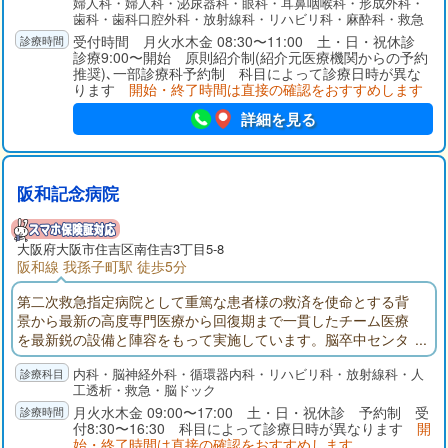
婦人科・婦人科・泌尿器科・眼科・耳鼻咽喉科・形成外科・
歯科・歯科口腔外科・放射線科・リハビリ科・麻酔科・救急
受付時間 月火水木金 08:30〜11:00 土・日・祝休診
診療9:00〜開始 原則紹介制(紹介元医療機関からの予約
推奨)､一部診療科予約制 科目によって診療日時が異な
ります
開始・終了時間は直接の確認をおすすめします
詳細を見る
阪和記念病院
大阪府
大阪市住吉区
南住吉3丁目5-8
阪和線 我孫子町駅 徒歩5分
第二次救急指定病院として重篤な患者様の救済を使命とする背
景から最新の高度専門医療から回復期まで一貫したチーム医療
を最新鋭の設備と陣容をもって実施しています。脳卒中センタ
ー、脊椎・脊髄センター、心臓血管センター、人工透析部のド
内科・脳神経外科・循環器内科・リハビリ科・放射線科・人
クターによる治療専門チームとそれを支える検査・ケアチーム
工透析・救急・脳ドック
である看護部、リハビリテーション部、栄養部、薬剤部、臨床
月火水木金 09:00〜17:00 土・日・祝休診 予約制 受
工学部、臨床検査部、放射線部など万全の体制で臨んでいま
付8:30〜16:30 科目によって診療日時が異なります
開
す。
始・終了時間は直接の確認をおすすめします