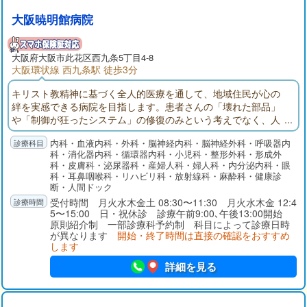
大阪暁明館病院
大阪府
大阪市此花区
西九条5丁目4-8
大阪環状線 西九条駅 徒歩3分
キリスト教精神に基づく全人的医療を通して、地域住民が心の
絆を実感できる病院を目指します。患者さんの「壊れた部品」
や「制御が狂ったシステム」の修復のみという考えでなく、人
として患者さんの望みに応えることが「全人的医療」であると
内科・血液内科・外科・脳神経内科・脳神経外科・呼吸器内
考えています。
科・消化器内科・循環器内科・小児科・整形外科・形成外
科・皮膚科・泌尿器科・産婦人科・婦人科・内分泌内科・眼
科・耳鼻咽喉科・リハビリ科・放射線科・麻酔科・健康診
断・人間ドック
受付時間 月火水木金土 08:30〜11:30 月火水木金 12:4
5〜15:00 日・祝休診 診療午前9:00､午後13:00開始
原則紹介制 一部診療科予約制 科目によって診療日時
が異なります
開始・終了時間は直接の確認をおすすめ
します
詳細を見る