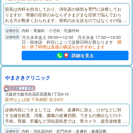
院長は内科を担当しており、消化器の病気を専門に診察してお
りますが、胃腸の症状のみならずさまざまな症状で悩んでおら
れる方が数多くおられます。病気のみを診るのではなくその悩
んでおられる人の心の手助けまで幅広く診られればと思ってお
内科・胃腸科・小児科・乳腺外科
ります。副院長は小児科担当で、小児科専門医の知識を活かし
やさしい小児科医として日々診療に当たっております(web順番
月火水木金土 09:00〜12:00 月火水金 17:00〜19:00
日・祝休診 科目によって診療日時が異なります
開
待ち予約可)。予防接種の計画など相談して頂ければと思いま
始・終了時間は直接の確認をおすすめします
す。
詳細を見る
やまさきクリニック
大阪府
大阪市此花区
四貫島1丁目9-10
阪神なんば線 千鳥橋駅 徒歩8分
診療内容につきましては、内科、皮膚科に加え、けがなどに対
する縫合処置、消毒。膿瘍の皮膚切開、できもの摘出などの小
手術。胃腸、肝臓など消化器疾患では、胃カメラ、超音波検査
なども行っております。また肛門の疾患についても診させてい
内科・消化器内科・肛門外科・皮膚科・健康診断
ただきます。体が不自由で来院できない方は、往診、在宅医療