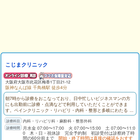
こじまクリニック
大阪府
大阪市此花区
梅香1丁目21-12
阪神なんば線 千鳥橋駅 徒歩4分
朝7時から診療をおこなっており、日中忙しいビジネスマンの方
にも出勤前に診療・点滴などで利用していただくことができま
す。ペインクリニック・リハビリ・内科・整形と多岐にわたる
診療が可能です。一人ひとりに合わせて診療プランをご提案い
内科・リハビリ科・麻酔科・整形外科
たします。併設の統合医療センターSOLANASでは、細部にわた
る健康診断や点滴療法、遺伝子検査等(自由診療)が可能です。
月水金 07:00〜17:00 火 07:00〜15:00 土 07:00〜11:0
0 木・日・祝休診 完全予約制 初診受付は診察終了時
間の60分前まで
開始・終了時間は直接の確認をおすす