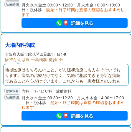
などご相談ください。
月火水木金土 09:00〜12:30 月火水金 16:30〜19:00
日・祝休診
開始・終了時間は直接の確認をおすすめし
ます
詳細を見る
大場内科病院
大阪府
大阪市此花区
四貫島1丁目1-9
阪神なんば線 千鳥橋駅 徒歩1分
地域医療はもちろんのこと、がん緩和治療にも力をそそいでお
ります。病気の治療だけでなく、気軽に相談できる身近な病院
であることを心がけています。これからも「患者様とのふれあ
いを大切にする」病院を目指しています。さらに近隣の大型病
内科・リハビリ科・放射線科
院との連携を緊密に保ち、患者様の病状にすばやく最適な治療
を行っています。
月火水木金土 09:30〜12:30 月火水木金 14:00〜17:00
日・祝休診
開始・終了時間は直接の確認をおすすめ
します
詳細を見る