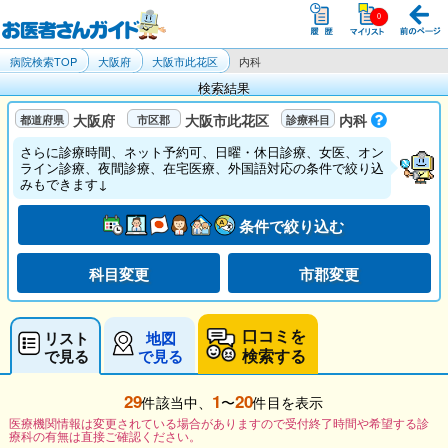
病院検索TOP
大阪府
大阪市此花区
内科
検索結果
大阪府
大阪市此花区
内科
さらに診療時間、ネット予約可、日曜・休日診療、女医、オン
ライン診療、夜間診療、在宅医療、外国語対応の条件で絞り込
みもできます↓
条件で絞り込む
科目変更
市郡変更
口コミを
リスト
地図
検索する
で見る
で見る
29
1
20
件該当中、
〜
件目を表示
医療機関情報は変更されている場合がありますので受付終了時間や希望する診
療科の有無は直接ご確認ください。