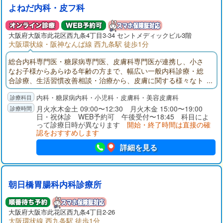
よねだ内科・皮フ科
大阪府
大阪市此花区
西九条4丁目3-34 セントメディックビル3階
大阪環状線・阪神なんば線 西九条駅 徒歩1分
総合内科専門医・糖尿病専門医、皮膚科専門医が連携し、小さ
なお子様からあらゆる年齢の方まで、幅広い一般内科診療・総
合診療、生活習慣改善相談・治療から、皮膚に関する様々なト
ラブル、しみ・くすみ・しわ等の美肌治療まで対応いたしま
内科・糖尿病内科・小児科・皮膚科・美容皮膚科
す。
月火水木金土 09:00〜12:30 月火木金 15:00〜19:00
日・祝休診 WEB予約可 午後受付〜18:45 科目によ
って診療日時が異なります
開始・終了時間は直接の確
認をおすすめします
詳細を見る
朝日橋胃腸科内科診療所
大阪府
大阪市此花区
西九条4丁目2-26
大阪環状線 西九条駅 徒歩1分