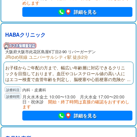
めします
詳細を見る
HABAクリニック
大阪府
大阪市此花区
島屋6丁目2-90 リバーガーデン
JRゆめ咲線 ユニバーサルシティ駅 徒歩2分
お子様からご年配の方まで、幅広い年齢層に対応できるクリニ
ックを目指しております。血圧やコレステロール値の高い人に
はエコー検査で血管年齢を判定し、脳梗塞や心筋梗塞の危険か
ら少しでも遠ざかることができるよう指導・投薬を行います。
内科・皮膚科
漢方薬も用いて、個人個人の体質に合わせた副作用の少ない治
療を提案します。快適な体調で生活して頂けるようアドバイス
月火水木金土 10:00〜13:00 月火水金 17:00〜20:00
日・祝休診
開始・終了時間は直接の確認をおすすめし
いたします。
ます
詳細を見る