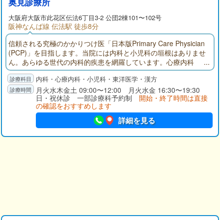
奥見診療所
大阪府
大阪市此花区
伝法6丁目3-2 公団2棟101〜102号
阪神なんば線 伝法駅 徒歩8分
信頼される究極のかかりつけ医「日本版Primary Care Physician
(PCP)」を目指します。当院には内科と小児科の垣根はありませ
ん。あらゆる世代の内科的疾患を網羅しています。心療内科
は、世間で誤解されていますが、本来精神科とは発祥が異なる
内科・心療内科・小児科・東洋医学・漢方
内科の一部門です。その専門医の経験を活かし、患者様のから
だとこころの整備士として、ご相談に応じます。
月火水木金土 09:00〜12:00 月火水金 16:30〜19:30
日・祝休診 一部診療科予約制
開始・終了時間は直接
の確認をおすすめします
詳細を見る