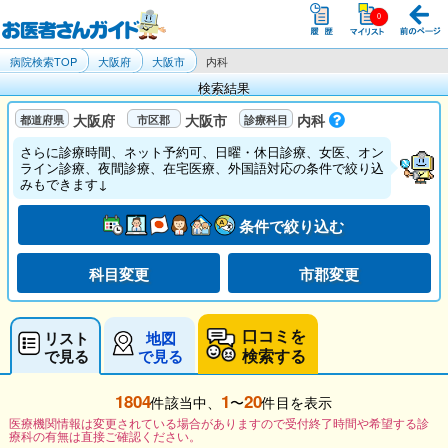
病院検索TOP
大阪府
大阪市
内科
検索結果
大阪府
大阪市
内科
さらに診療時間、ネット予約可、日曜・休日診療、女医、オン
ライン診療、夜間診療、在宅医療、外国語対応の条件で絞り込
みもできます↓
条件で絞り込む
科目変更
市郡変更
口コミを
リスト
地図
検索する
で見る
で見る
1804
1
20
件該当中、
〜
件目を表示
医療機関情報は変更されている場合がありますので受付終了時間や希望する診
療科の有無は直接ご確認ください。