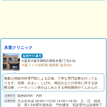
氷室クリニック
大阪府
大阪市
都島区都島本通1丁目4-22
大阪メトロ谷町線 都島駅 徒歩4分
複数の神経内科専門医による正確、丁寧な専門診療を行ってお
ります。頭痛、めまい、しびれ、物忘れなどの症状に対する診
断治療、パーキンソン病をはじめとする神経難病やてんかんの
治療に関してもご相談ください。総合病院の専門外来に劣らな
脳神経内科・内科
い診療レベルを保ちつつ親しみやすく安心して受診いただける
クリニックをめざし、スタッフ一同努力しております。
月火水木金 09:00〜13:00 14:00〜18:00 土・日・祝休
診 第1.3水曜午後休診 予約優先 初診受付は診療終了