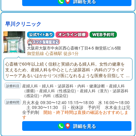
詳細を見る
早川クリニック
大阪府
大阪市
中央区西心斎橋1丁目4-5 御堂筋ビル5階
御堂筋線 心斎橋駅 徒歩1分
心斎橋で60年以上続く信頼と実績のある婦人科。女性の健康を
支えるため、産婦人科を中心とした泌尿器科・内科のプライマ
リーケアあるいはかかりつけ医になれるような医療を目指して
ます。婦人科検診、生理痛、月経不順、更年期、避妊相談、内
産婦人科・婦人科・泌尿器科・内科・健康診断・産婦人科
膜症、膀胱炎、性病、感冒などお気軽にご相談ください。御堂
（腫瘍)・産婦人科（性感染症)・産婦人科（漢方)・泌尿器科
筋線心斎橋駅すぐ、大丸前（心斎橋オーパのすぐ横）水曜日；
（感染症)・内科（感染症)
女医対応
月火木金 09:30〜12:40 15:15〜18:00 水 16:00〜18:00
土 09:30〜11:30 日・祝休診 予約可 水木金土は完
全予約制
開始・終了時間は直接の確認をおすすめしま
す
詳細を見る