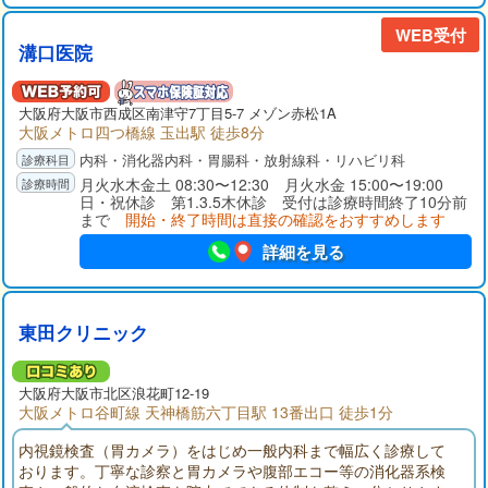
気軽にご相談ください。
WEB受付
溝口医院
大阪府
大阪市
西成区南津守7丁目5-7 メゾン赤松1A
大阪メトロ四つ橋線 玉出駅 徒歩8分
内科・消化器内科・胃腸科・放射線科・リハビリ科
月火水木金土 08:30〜12:30 月火水金 15:00〜19:00
日・祝休診 第1.3.5木休診 受付は診療時間終了10分前
まで
開始・終了時間は直接の確認をおすすめします
詳細を見る
東田クリニック
大阪府
大阪市
北区浪花町12-19
大阪メトロ谷町線 天神橋筋六丁目駅 13番出口 徒歩1分
内視鏡検査（胃カメラ）をはじめ一般内科まで幅広く診療して
おります。丁寧な診察と胃カメラや腹部エコー等の消化器系検