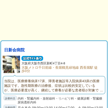
日新会病院
大阪府
大阪市
西区新町4丁目4-8
大阪メトロ千日前線・長堀鶴見緑地線 西長堀駅 徒
歩0分
当院は、医療療養病床17床、障害者施設等入院病床43床の医療
施設です。急性期医療の治療後、症状は比較的安定している
が、医療必要度が高く、継続して療養が必要な患者様が対象で
す。また、透析患者様の長期入院については、長年の経験と実
内科・腎臓内科・放射線科・リハビリ科・健康診断・腎臓糖
績を持っております。
尿病透析内科
月火木金 09:00〜13:00 14:00〜17:00 土 09:00〜12:00