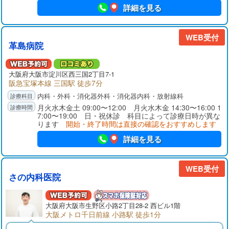
症状やご希望に応じて、薬物療法やジオン療法などさまざまな
詳細を見る
治療方法をご提案いたします。なお、手術後は経過観察が必要
なため、通院が必要となります。個室の待合室をご用意するな
ど、プライバシーにも配慮し、女性の方にも受診していただき
WEB受付
やすい環境づくりに努めております。お悩みの症状がありまし
革島病院
たら気兼ねなくご相談ください。当診療所は、Osaka Metro千日
前線「桜川駅」7番出口より徒歩約1分です。お車でお越しの際
は、近隣のコインパーキングをご利用ください。
大阪府
大阪市
淀川区西三国2丁目7-1
阪急宝塚本線 三国駅 徒歩7分
内科・外科・消化器外科・消化器内科・放射線科
月火水木金土 09:00〜12:00 月火水木金 14:30〜16:00 1
7:00〜19:00 日・祝休診 科目によって診療日時が異な
ります
開始・終了時間は直接の確認をおすすめします
詳細を見る
WEB受付
さの内科医院
大阪府
大阪市
生野区小路2丁目28-2 西ビル1階
大阪メトロ千日前線 小路駅 徒歩1分