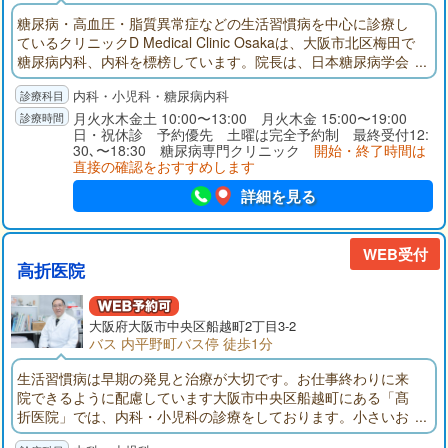
糖尿病・高血圧・脂質異常症などの生活習慣病を中心に診療し
ているクリニックD Medical Clinic Osakaは、大阪市北区梅田で
糖尿病内科、内科を標榜しています。院長は、日本糖尿病学会
認定 糖尿病専門医であり、糖尿病と生活習慣病の診療に対応し
内科・小児科・糖尿病内科
ています。当クリニックは、阪神本線 梅田駅 西口から徒歩約2
分の場所にあり、JR東海道本線 大阪駅 桜橋口や大阪市高速電気
月火水木金土 10:00〜13:00 月火木金 15:00〜19:00
日・祝休診 予約優先 土曜は完全予約制 最終受付12:
軌道(Osaka Metro) 四つ橋線 西梅田駅 北口からもアクセスでき
30､〜18:30 糖尿病専門クリニック
開始・終了時間は
るハービスプラザ4Fにあります。大阪駅・梅田駅などから地下
直接の確認をおすすめします
通路で直結しているため、雨の日は濡れずに受診できます。ま
た、土曜日も診療し、駐車場もあります。
詳細を見る
WEB受付
高折医院
大阪府
大阪市
中央区船越町2丁目3-2
バス 内平野町バス停 徒歩1分
生活習慣病は早期の発見と治療が大切です。お仕事終わりに来
院できるように配慮しています大阪市中央区船越町にある「髙
折医院」では、内科・小児科の診療をしております。小さいお
子さまからお年寄りの方まで、幅広い患者さまの健康状態を確