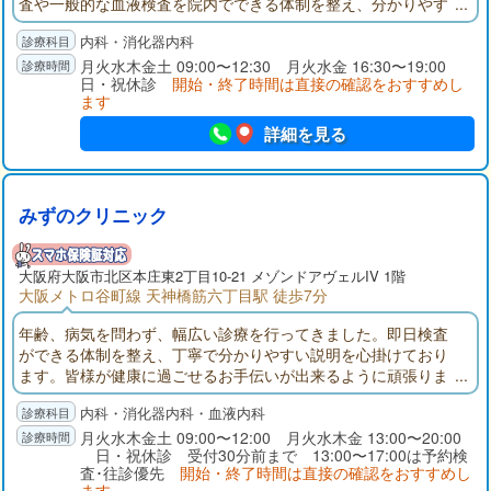
査や一般的な血液検査を院内でできる体制を整え、分かりやす
い結果説明を心掛けております。患者さんが満足し、納得して
内科・消化器内科
頂ける診療を行っていきます。
月火水木金土 09:00〜12:30 月火水金 16:30〜19:00
日・祝休診
開始・終了時間は直接の確認をおすすめし
ます
詳細を見る
みずのクリニック
大阪府
大阪市
北区本庄東2丁目10-21 メゾンドアヴェルIV 1階
大阪メトロ谷町線 天神橋筋六丁目駅 徒歩7分
年齢、病気を問わず、幅広い診療を行ってきました。即日検査
ができる体制を整え、丁寧で分かりやすい説明を心掛けており
ます。皆様が健康に過ごせるお手伝いが出来るように頑張りま
す。
内科・消化器内科・血液内科
月火水木金土 09:00〜12:00 月火水木金 13:00〜20:00
日・祝休診 受付30分前まで 13:00〜17:00は予約検
査･往診優先
開始・終了時間は直接の確認をおすすめし
ます