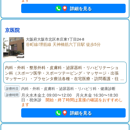
詳細を見る
京医院
大阪府
大阪市
北区本庄東1丁目24-8
谷町線/堺筋線 天神橋筋六丁目駅 徒歩5分
内科・外科・整形外科・皮膚科・泌尿器科・リハビリテーショ
ン科（スポーツ医学・スポーツテーピング・マッサージ・出張
マッサージ）・プラセンタ療法各種・在宅医療・訪問看護・往
診・各種保険取扱い・労災・交通事故・会社健診・各種予防接
内科・外科・皮膚科・泌尿器科・リハビリ科・健康診断
種・北緩和サポートセンター併設(在宅癌患者家族の情報交換・
精神的ケア・サポート）・ほくろ、いぼ除去・巻き爪・爪白
月火水木金土 09:00〜12:00 月火木金 16:30〜18:30
日・祝休診
開始・終了時間は直接の確認をおすすめし
癬・下肢静脈瘤の保険適応治療・ＥＤ治療薬処方・病院連携の
ます
強化
詳細を見る