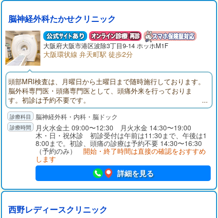
脳神経外科たかせクリニック
大阪府
大阪市
港区波除3丁目9-14 ホッホM1F
大阪環状線 弁天町駅 徒歩2分
頭部MRI検査は、月曜日から土曜日まで随時施行しております。
脳外科専門医・頭痛専門医として、頭痛外来を行っておりま
す。初診は予約不要です。
脳神経外科・内科・脳ドック
月火水金土 09:00〜12:30 月火水金 14:30〜19:00
木・日・祝休診 初診受付は午前は11:30まで、午後は1
8:00まで。初診、頭痛の診療は予約不要 14:30〜16:30
（予約のみ）
開始・終了時間は直接の確認をおすすめ
します
詳細を見る
西野レディースクリニック