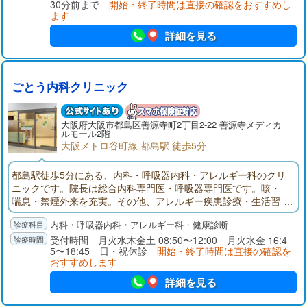
30分前まで
開始・終了時間は直接の確認をおすすめし
ます
詳細を見る
ごとう内科クリニック
大阪府
大阪市
都島区善源寺町2丁目2-22 善源寺メディカ
ルモール2階
大阪メトロ谷町線 都島駅 徒歩5分
都島駅徒歩5分にある、内科・呼吸器内科・アレルギー科のクリ
ニックです。院長は総合内科専門医・呼吸器専門医です。咳・
喘息・禁煙外来を充実。その他、アレルギー疾患診療・生活習
慣病の管理・各種予防接種・健康診断等可能です。
内科・呼吸器内科・アレルギー科・健康診断
受付時間 月火水木金土 08:50〜12:00 月火水金 16:4
5〜18:45 日・祝休診
開始・終了時間は直接の確認を
おすすめします
詳細を見る