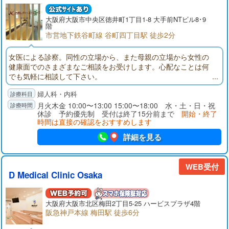
大阪府
大阪市
中央区徳井町1丁目1-8 大手前NTビル8･9
階
市営地下鉄谷町線 谷町四丁目駅 徒歩2分
女医による診察。同性の立場から、また母親の立場から女性の
健康面でのさまざまなご相談をお受けします。心配なことは何
でも気軽に相談して下さい。
婦人科・内科
月火木金 10:00〜13:00 15:00〜18:00 水・土・日・祝
休診 予約優先制 受付は終了15分前まで
開始・終了
時間は直接の確認をおすすめします
詳細を見る
WEB受付
D Medical Clinic Osaka
大阪府
大阪市
北区梅田2丁目5-25 ハービスプラザ4階
阪急神戸本線 梅田駅 徒歩6分