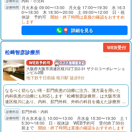
内科・小児科
認できるように検査設備を整えています。また、院内にはエレ
ベーターを設けており、ベビーカーや車いす、足腰の不自由な
月火木金 09:00〜13:00 月火金 17:00〜19:30 水 16:3
0〜18:30 木 18:30〜20:00 土 09:00〜12:00 日・祝
方でもスムーズに院内を移動できるようにしています。当院は
休診 予約可
開始・終了時間は直接の確認をおすすめ
京阪電気鉄道・京阪本線「天満橋駅」「北浜駅」より徒歩約8分
します
の場所にあります。また、お仕事帰りの方が通院しやすいよ
う、月・火・金曜日は19：30まで、水曜日は16：00スタートに
詳細を見る
して18：30まで、木曜日は20：00まで診療しています。さら
に、土曜日は午前中も診療しております。どなたでも通院しや
すい医院を目指していますので、何かお困りの際には当院まで
WEB受付
松﨑智彦診療所
ご相談ください。
大阪府
大阪市
浪速区桜川2丁目2-31 ザクロコーポレーショ
ンビル2階
地下鉄千日前線 桜川駅 徒歩5分
なるべく切らない痔・肛門疾患の治療に注力。漢方薬を用いた
内科疾患の治療にも対応します「松﨑智彦診療所」は大阪市浪
速区桜川にあり、内科、肛門外科、外科の科目を備えた診療所
です。痔(じ)をはじめとする肛門疾患を中心に、かぜや生活習慣
肛門外科・内科
病などの内科的疾患の診療も行っています。また、漢方治療に
も対応しています。当診療所の院長は、日本外科学会認定 外科
月火水木金土 10:00〜13:00 月水金 15:30〜19:30 土 1
5:30〜18:00 日・祝休診 WEB予約可 受付終了30分
専門医です。肛門疾患の手術に対応しておりますが、当診療所
前まで
開始・終了時間は直接の確認をおすすめします
ではできる限り切らない治療に力を入れています。患者さまの