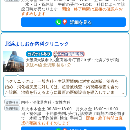
水・日・祝休診 午前の受付〜12:45 科目によって診
療日時が異なります
開始・終了時間は直接の確認をお
すすめします
詳細を見る
北浜よしおか内科クリニック
大阪府
大阪市
中央区高麗橋1丁目7-3 ザ・北浜プラザ3階
京阪本線 北浜駅 徒歩1分
当クリニックは、一般内科・生活習慣病に対する診断、治療を
始め、消化器疾患に対しては、超音波検査・内視鏡検査を含め
た診断、治療を行えるように最新の医療設備を導入していま
す。さらに女性に多く見られる内科疾患(過換気症候群・甲状腺
内科・消化器内科・女性内科
疾患・閉経後の高脂血症・骨粗鬆症など)では、副院長による女
性専門外来(毎週火曜日と金曜日の午前中)を設けております。
月火水木金土 09:30〜13:00 月火水金 16:00〜19:00
日・祝休診 予約優先制､受付は診療終了時刻の20分前ま
で 木曜は予約診療･検査･手術日
開始・終了時間は直
接の確認をおすすめします