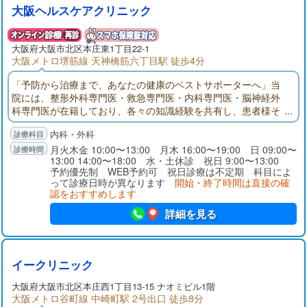
大阪ヘルスケアクリニック
大阪府
大阪市
北区本庄東1丁目22-1
大阪メトロ堺筋線 天神橋筋六丁目駅 徒歩4分
「予防から治療まで、あなたの健康のベストサポーターへ」当
院には、整形外科専門医・救急専門医・内科専門医・脳神経外
科専門医が在籍しており、各々の知識経験を共有し、患者様そ
れぞれに最適な、各科のへだたりのない診療を目指していま
内科・外科
す。日常の急な困った病気や怪我、慢性期疾患の治療、予防医
療など、是非お気軽にご相談下さい。
月火木金 10:00〜13:00 月木 16:00〜19:00 日 09:00〜
13:00 14:00〜18:00 水・土休診 祝日 9:00〜13:00
予約優先制 WEB予約可 祝日診療は不定期 科目によ
って診療日時が異なります
開始・終了時間は直接の確
認をおすすめします
詳細を見る
イークリニック
大阪府
大阪市
北区本庄西1丁目13-15 ナオミビル1階
大阪メトロ谷町線 中崎町駅 2号出口 徒歩8分