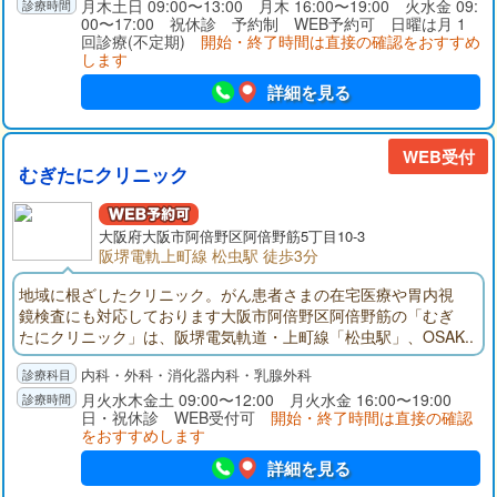
病、胃痛、胸焼け、血便などの消化器症状、肛門の痛み・出血
月木土日 09:00〜13:00 月木 16:00〜19:00 火水金 09:
00〜17:00 祝休診 予約制 WEB予約可 日曜は月 1
まで幅広く対応しています。診療で力を入れているのは、胃・
回診療(不定期)
開始・終了時間は直接の確認をおすすめ
大腸内視鏡検査です。「日本消化器内視鏡学会認定 消化器内視
します
鏡専門医」の院長が、経験を生かして胃がん・大腸がんの早期
発見に努めています。内視鏡検査に抵抗がある方や初めての方
詳細を見る
も受診しやすいように、径の細いスコープや鎮静剤を用いるな
どしてお身体の負担・苦痛に配慮しています。内視鏡検査は初
診当日に受けていただくことも可能です。院内では、胸部や腹
WEB受付
むぎたにクリニック
部の異常を詳しくお調べするためのCT検査や、超音波検査によ
る画像診断も行っています。大阪市の肺がん検診も受けていた
だけます。より詳しい検査や専門的な治療が必要になった場合
大阪府
大阪市
阿倍野区阿倍野筋5丁目10-3
は、連携している医療機関へ速やかにおつなぎする体制も整え
阪堺電軌上町線 松虫駅 徒歩3分
ています。健診の結果が気になる方のご相談や、病気を予防す
るための診療を通じて、地域の皆さまの健康にお役立ていただ
地域に根ざしたクリニック。がん患者さまの在宅医療や胃内視
ければ幸いです。当クリニックは、長堀鶴見緑地線・今里筋線
鏡検査にも対応しております大阪市阿倍野区阿倍野筋の「むぎ
「蒲生四丁目駅」5番出口より徒歩約1分の場所にあります。
たにクリニック」は、阪堺電気軌道・上町線「松虫駅」、OSAK
Aメトロ・谷町線「阿倍野駅6番出口」から徒歩約3分の場所にご
内科・外科・消化器内科・乳腺外科
ざいます。当院長はこの地で生まれ育ったことから、「この地
に貢献できるように」と日々の診療に尽力しています。当クリ
月火水木金土 09:00〜12:00 月火水金 16:00〜19:00
日・祝休診 WEB受付可
開始・終了時間は直接の確認
ニックでは主に内科、消化器内科、乳腺外科の病気・症状を診
をおすすめします
療しており、特に内科疾患全般の診療や胃内視鏡検査に力を入
れています。そのほか、ご自宅での治療を望まれる方に向けて
詳細を見る
訪問診療にも対応しております。何かお困りのことがあればお