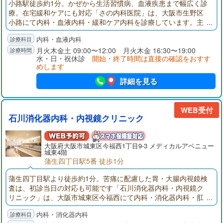
小路駅徒歩約1分。かぜから生活習慣病、血液疾患まで幅広く診
療。在宅緩和ケアにも対応「さの内科医院」は、大阪市生野区
小路にて内科・血液内科・緩和ケア内科を診療しています。主
な対象疾患は、かぜ、インフルエンザ、肺炎、腸炎、花粉症、
内科・血液内科
アレルギーのほか、高血圧症・糖尿病・脂質異常症といった生
活習慣病などです。また、血液検査を強みとしており、貧血、
月火木金土 09:00〜12:00 月火木金 16:30〜19:00
水・日・祝休診
開始・終了時間は直接の確認をおすす
多血症、関節リウマチ、白血病、悪性リンパ腫など血液にかか
めします
わる病気の診断・治療にも対応しています。特に力を入れてい
る血液内科では、血液の成分・異常を調べることで、患者さま
詳細を見る
の病気の状態や変化を把握し、改善のための治療につなげてい
ます。その一環として、全自動血球計数器や臨床化学分析装置
を院内に導入しており、血液検査の結果を受診当日にお伝えす
WEB受付
ることも可能です。また、緩和ケアにも対応しており、がん末
石川消化器内科・内視鏡クリニック
期の方や寝たきりの方を対象に、訪問診療も行っています。患
者さまが「何にお困りなのか」、「どのような医療を受けられ
たいのか」といった視点を重視し、お一人おひとりのお気持ち
大阪府
大阪市
城東区今福西1丁目9-3 メディカルアベニュー
城東4階
に寄り添った診療を心がけています。「症状があるけれど、何
蒲生四丁目駅5番 徒歩1分
科を受診すればいいのかわからない」といったお悩みも気兼ね
なくご相談ください。当院は、Osaka Metro千日前線「小路駅」
蒲生四丁目駅より徒歩約1分。苦痛に配慮した胃・大腸内視鏡検
より徒歩約1分の場所にあります。近鉄大阪線・奈良線「今里
査は、初診当日の対応も可能です「石川消化器内科・内視鏡ク
駅」からは徒歩約10分です。駐車場を2台分ご用意していますの
リニック」は、大阪市城東区今福西にて内科・消化器内科・肛
で、お車でご来院の際はご利用いただけます。
門外科を診療しています。発熱や頭痛、喉の痛みなどの身近な
内科・消化器内科
症状から、糖尿病・高血圧症・脂質異常症といった生活習慣