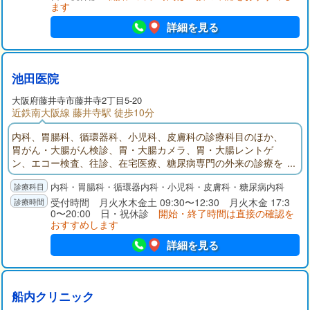
ます
詳細を見る
池田医院
大阪府
藤井寺市
藤井寺2丁目5-20
近鉄南大阪線 藤井寺駅 徒歩10分
内科、胃腸科、循環器科、小児科、皮膚科の診療科目のほか、
胃がん・大腸がん検診、胃・大腸カメラ、胃・大腸レントゲ
ン、エコー検査、往診、在宅医療、糖尿病専門の外来の診療を
行っています（日本糖尿病学会認定糖尿病専門医）。丁寧な説
内科・胃腸科・循環器内科・小児科・皮膚科・糖尿病内科
明をするのはもちろんのこと、患者様との対話を大切にしなが
ら、優しい地域医療を目指しています。
受付時間 月火水木金土 09:30〜12:30 月火木金 17:3
0〜20:00 日・祝休診
開始・終了時間は直接の確認を
おすすめします
詳細を見る
船内クリニック