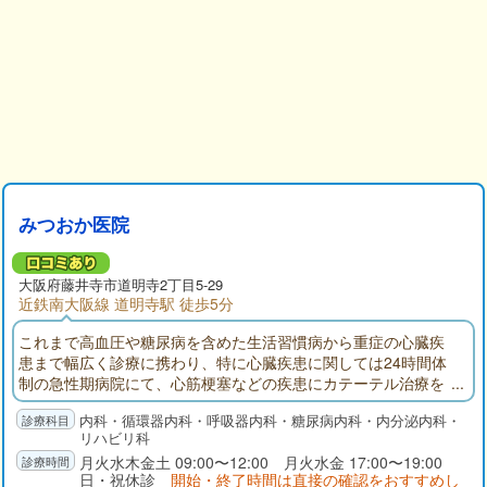
みつおか医院
大阪府
藤井寺市
道明寺2丁目5-29
近鉄南大阪線 道明寺駅 徒歩5分
これまで高血圧や糖尿病を含めた生活習慣病から重症の心臓疾
患まで幅広く診療に携わり、特に心臓疾患に関しては24時間体
制の急性期病院にて、心筋梗塞などの疾患にカテーテル治療を
数多く施行して参りました。当院では常勤医2名による循環器内
内科・循環器内科・呼吸器内科・糖尿病内科・内分泌内科・
科診療を中心に、かかりつけ医としてお体のあらゆる症状の相
リハビリ科
談を行なっております。特に心臓リハビリテーションを通じて
月火水木金土 09:00〜12:00 月火水金 17:00〜19:00
心臓疾患の治療・管理には力を入れております。
日・祝休診
開始・終了時間は直接の確認をおすすめし