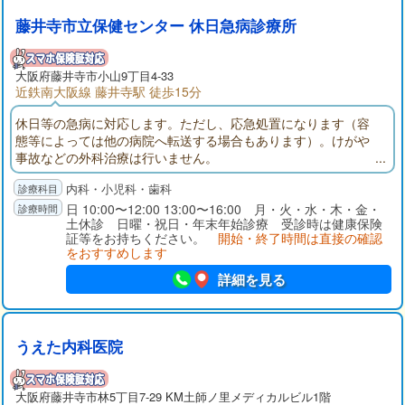
藤井寺市立保健センター 休日急病診療所
大阪府
藤井寺市
小山9丁目4-33
近鉄南大阪線 藤井寺駅 徒歩15分
休日等の急病に対応します。ただし、応急処置になります（容
態等によっては他の病院へ転送する場合もあります）。けがや
事故などの外科治療は行いません。
内科・小児科・歯科
日 10:00〜12:00 13:00〜16:00 月・火・水・木・金・
土休診 日曜・祝日・年末年始診療 受診時は健康保険
証等をお持ちください。
開始・終了時間は直接の確認
をおすすめします
詳細を見る
うえた内科医院
大阪府
藤井寺市
林5丁目7-29 KM土師ノ里メディカルビル1階