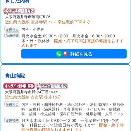
きしだ内科
大阪府
藤井寺市
陵南町5-26
近鉄南大阪線 藤井寺駅 バス 南住宅前下車すぐ
内科・小児科
月火水金土 09:30〜12:00 月火水金 18:00〜20:00
木・日・祝休診
開始・終了時間は直接の確認をおすす
めします
詳細を見る
青山病院
大阪府
藤井寺市
野中4丁目16-25
近鉄南大阪線 古市駅 徒歩15分
内科・外科・脳神経外科・消化器外科・消化器内科・整形外
科・皮膚科・泌尿器科・耳鼻咽喉科・リハビリ科・放射線
科・歯科・小児歯科・歯科口腔外科・健康診断・人間ドック
月火水木金土日 09:00〜12:00 一部診療科紹介･予約
制 科目によって診療日時が異なります
開始・終了時
間は直接の確認をおすすめします