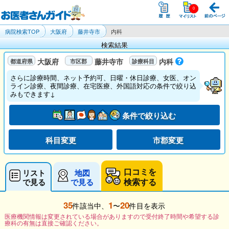
病院検索TOP
大阪府
藤井寺市
内科
検索結果
大阪府
藤井寺市
内科
さらに診療時間、ネット予約可、日曜・休日診療、女医、オン
ライン診療、夜間診療、在宅医療、外国語対応の条件で絞り込
みもできます↓
条件で絞り込む
科目変更
市郡変更
口コミを
リスト
地図
検索する
で見る
で見る
35
1
20
件該当中、
〜
件目を表示
医療機関情報は変更されている場合がありますので受付終了時間や希望する診
療科の有無は直接ご確認ください。