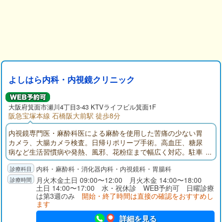
よしはら内科・内視鏡クリニック
大阪府箕面市瀬川4丁目3-43 KTVライフビル箕面1F
阪急宝塚本線 石橋阪大前駅 徒歩8分
内視鏡専門医・麻酔科医による麻酔を使用した苦痛の少ない胃
カメラ、大腸カメラ検査。日帰りポリープ手術。高血圧、糖尿
病など生活習慣病や発熱、風邪、花粉症まで幅広く対応。駐車
場あり。
内科・麻酔科・消化器内科・内視鏡科・胃腸科
月火木金土日 09:00〜12:00 月火木金 14:00〜18:00
土日 14:00〜17:00 水・祝休診 WEB予約可 日曜診療
は第3週のみ
開始・終了時間は直接の確認をおすすめし
ます
詳細を見る