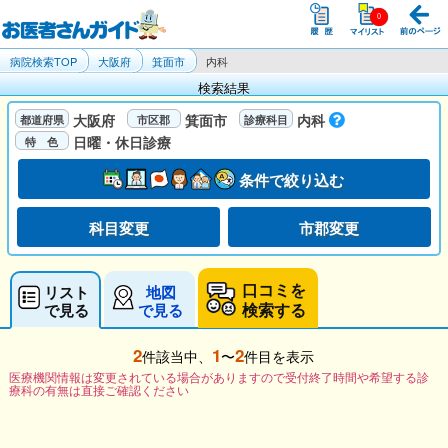
病院検索TOP
大阪府
箕面市
内科
検索結果
大阪府
箕面市
内科
日曜・休日診療
条件で絞り込む
科目変更
市郡変更
口コミを
リスト
地図
検索する
で見る
で見る
2
1
2
件該当中、
〜
件目を表示
医療機関情報は変更されている場合がありますので受付終了時間や希望する診
療科の有無は直接ご確認ください