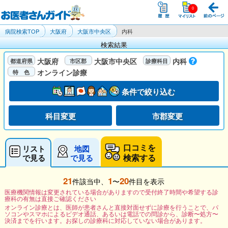
病院検索TOP
大阪府
大阪市中央区
内科
検索結果
大阪府
大阪市中央区
内科
オンライン診療
条件で絞り込む
科目変更
市郡変更
口コミを
リスト
地図
検索する
で見る
で見る
21
1
20
件該当中、
〜
件目を表示
医療機関情報は変更されている場合がありますので受付終了時間や希望する診
療科の有無は直接ご確認ください
オンライン診療とは、医師が患者さんと直接対面せずに診療を行うことで、パ
ソコンやスマホによるビデオ通話、あるいは電話での問診から、診断〜処方〜
決済までを行います。お探しの診療科に対応していない場合があります。