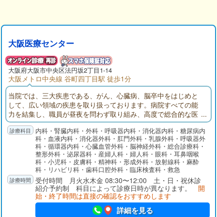
大阪医療センター
大阪府大阪市中央区法円坂2丁目1-14
大阪メトロ中央線 谷町四丁目駅 徒歩1分
当院では、三大疾患である、がん、心臓病、脳卒中をはじめと
して、広い領域の疾患を取り扱っております。病院すべての能
力を結集し、職員が昼夜を問わず取り組み、高度で総合的な医
療を提供しています。その中には、エイズ、C型肝炎などの感染
内科・腎臓内科・外科・呼吸器内科・消化器内科・糖尿病内
症や、高度救急救命医療、災害医療も含まれています。医師を
科・血液内科・消化器外科・肛門外科・乳腺外科・呼吸器外
はじめ多くの医療職の育成、新薬や新しい医療機器の開発も推
科・循環器内科・心臓血管外科・脳神経外科・総合診療科・
進しています。
整形外科・泌尿器科・産婦人科・婦人科・眼科・耳鼻咽喉
科・小児科・皮膚科・精神科・形成外科・放射線科・麻酔
科・リハビリ科・歯科口腔外科・臨床検査科・救急
受付時間 月火水木金 08:30〜12:00 土・日・祝休診
紹介予約制 科目によって診療日時が異なります。
開
始・終了時間は直接の確認をおすすめします
詳細を見る