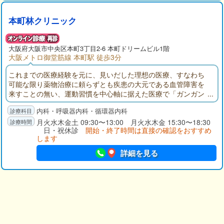
本町林クリニック
大阪府大阪市中央区本町3丁目2-6 本町ドリームビル1階
大阪メトロ御堂筋線 本町駅 徒歩3分
これまでの医療経験を元に、見いだした理想の医療、すなわち
可能な限り薬物治療に頼らずとも疾患の大元である血管障害を
来すことの無い、運動習慣を中心軸に据えた医療で「ガンガン
働いてバリバリ稼げる肉体を追求する」理想の医療を目指して
内科・呼吸器内科・循環器内科
参ります。
月火水木金土 09:30〜13:00 月火水木金 15:30〜18:30
日・祝休診
開始・終了時間は直接の確認をおすすめ
します
詳細を見る