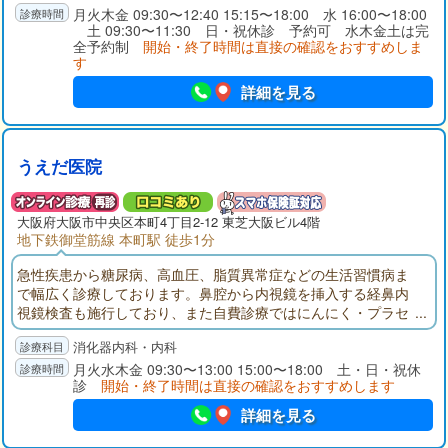
女医対応
月火木金 09:30〜12:40 15:15〜18:00 水 16:00〜18:00
土 09:30〜11:30 日・祝休診 予約可 水木金土は完
全予約制
開始・終了時間は直接の確認をおすすめしま
す
詳細を見る
うえだ医院
大阪府大阪市中央区本町4丁目2-12 東芝大阪ビル4階
地下鉄御堂筋線 本町駅 徒歩1分
急性疾患から糖尿病、高血圧、脂質異常症などの生活習慣病ま
で幅広く診療しております。鼻腔から内視鏡を挿入する経鼻内
視鏡検査も施行しており、また自費診療ではにんにく・プラセ
ンタ注射なども行っております。個人健診、会社健診も承って
消化器内科・内科
おりますのでお気軽にご相談ください。
月火水木金 09:30〜13:00 15:00〜18:00 土・日・祝休
診
開始・終了時間は直接の確認をおすすめします
詳細を見る