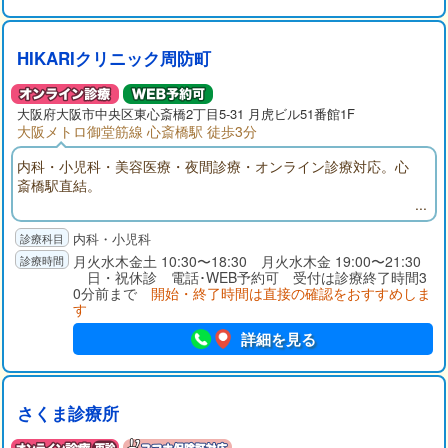
HIKARIクリニック周防町
大阪府大阪市中央区東心斎橋2丁目5-31 月虎ビル51番館1F
大阪メトロ御堂筋線 心斎橋駅 徒歩3分
内科・小児科・美容医療・夜間診療・オンライン診療対応。心
斎橋駅直結。
内科・小児科
月火水木金土 10:30〜18:30 月火水木金 19:00〜21:30
日・祝休診 電話･WEB予約可 受付は診療終了時間3
0分前まで
開始・終了時間は直接の確認をおすすめしま
す
詳細を見る
さくま診療所