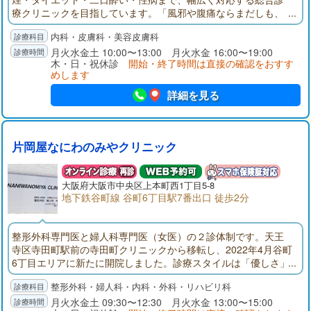
療クリニックを目指しています。「風邪や腹痛ならまだしも、
疲れや不眠でいったい何科を受診すればいいのか」「ちょっと
内科・皮膚科・美容皮膚科
した悩みでも、気軽に相談できる医者がほしい」など、すべて
の悩みに応える治療を目指して努力しています。
月火水金土 10:00〜13:00 月火水金 16:00〜19:00
木・日・祝休診
開始・終了時間は直接の確認をおすす
めします
詳細を見る
片岡屋なにわのみやクリニック
大阪府大阪市中央区上本町西1丁目5-8
地下鉄谷町線 谷町6丁目駅7番出口 徒歩2分
整形外科専門医と婦人科専門医（女医）の２診体制です。天王
寺区寺田町駅前の寺田町クリニックから移転し、2022年4月谷町
6丁目エリアに新たに開院しました。診療スタイルは「優しさ」
と「丁寧さ」です。なにかお困りのことがございましたら、ま
整形外科・婦人科・内科・外科・リハビリ科
ずはご相談ください。院長はじめ、スタッフ一丸となって患者
様の悩みに寄り添います。
月火水金土 09:30〜12:30 月火水金 13:00〜15:00