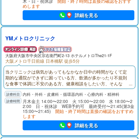
木・日・祝休診
開始・終了時間は直接の確認をおすす
めします
詳細を見る
YMメトロクリニック
大阪府大阪市中央区宗右衛門町2-13 ホテルメトロThe21-1F
大阪メトロ千日前線 日本橋駅 徒歩5分
当クリニックは病気があってもなかなか日中の時間がなくて定
期的な通院ができずに困っている方、飲酒が多かったり不規則
な食事で体調に不安のある方、健康相談をしたい方、そんな
方々をサポートいたします。一般的な病気はもちろんのこと、
内科・外科・皮膚科・循環器内科・心療内科・精神科
曜日により循環器専門医、消化器専門医、皮膚科がそれぞれ専
門分野から治療とアドバイスをいたします。夜間診療は日曜日
月木金土 14:00〜22:00 火 15:00〜22:00 水 18:00〜2
2:00 日・祝休診 WEB予約可 最終受付〜21:45(第3金
以外毎晩午後１０時まで行っておりますのでお気軽にご相談く
15:00〜21:45)
開始・終了時間は直接の確認をおすすめ
ださい。
します
詳細を見る