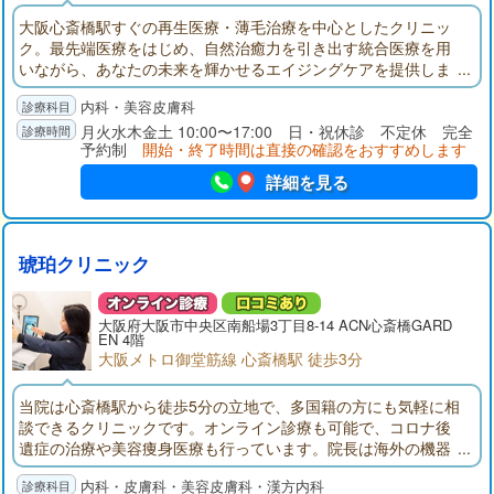
大阪心斎橋駅すぐの再生医療・薄毛治療を中心としたクリニッ
ク。最先端医療をはじめ、自然治癒力を引き出す統合医療を用
いながら、あなたの未来を輝かせるエイジングケアを提供しま
す。現在、女性の発毛再生治療・肌の再生医療のモニター募集
内科・美容皮膚科
中です。院長による無料カウンセリングを行っております。オ
ンライン診療も行っておりますので、お気軽にお問い合わせく
月火水木金土 10:00〜17:00 日・祝休診 不定休 完全
予約制
開始・終了時間は直接の確認をおすすめします
ださい。
詳細を見る
琥珀クリニック
大阪府大阪市中央区南船場3丁目8-14 ACN心斎橋GARD
EN 4階
大阪メトロ御堂筋線 心斎橋駅 徒歩3分
当院は心斎橋駅から徒歩5分の立地で、多国籍の方にも気軽に相
談できるクリニックです。オンライン診療も可能で、コロナ後
遺症の治療や美容痩身医療も行っています。院長は海外の機器
開発メーカーや生薬研究センターと連携し、東洋人の体質に合
内科・皮膚科・美容皮膚科・漢方内科
う機器やサプリメントをオーダーメイドできます。総合的な診