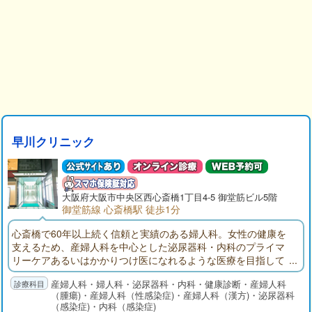
早川クリニック
大阪府大阪市中央区西心斎橋1丁目4-5 御堂筋ビル5階
御堂筋線 心斎橋駅 徒歩1分
心斎橋で60年以上続く信頼と実績のある婦人科。女性の健康を
支えるため、産婦人科を中心とした泌尿器科・内科のプライマ
リーケアあるいはかかりつけ医になれるような医療を目指して
ます。婦人科検診、生理痛、月経不順、更年期、避妊相談、内
産婦人科・婦人科・泌尿器科・内科・健康診断・産婦人科
膜症、膀胱炎、性病、感冒などお気軽にご相談ください。御堂
（腫瘍)・産婦人科（性感染症)・産婦人科（漢方)・泌尿器科
筋線心斎橋駅すぐ、大丸前（心斎橋オーパのすぐ横）水曜日；
（感染症)・内科（感染症)