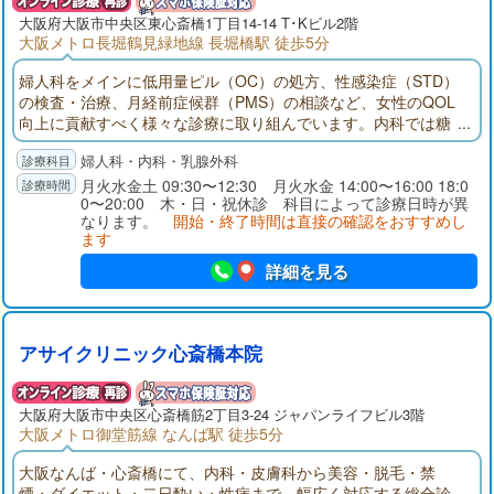
大阪府大阪市中央区東心斎橋1丁目14-14 T･Kビル2階
大阪メトロ長堀鶴見緑地線 長堀橋駅 徒歩5分
婦人科をメインに低用量ピル（OC）の処方、性感染症（STD）
の検査・治療、月経前症候群（PMS）の相談など、女性のQOL
向上に貢献すべく様々な診療に取り組んでいます。内科では糖
尿病を中心としたメタボリック症候群全般に対する相談・治療
婦人科・内科・乳腺外科
を行っています。
月火水金土 09:30〜12:30 月火水金 14:00〜16:00 18:0
0〜20:00 木・日・祝休診 科目によって診療日時が異
なります。
開始・終了時間は直接の確認をおすすめし
ます
詳細を見る
アサイクリニック心斎橋本院
大阪府大阪市中央区心斎橋筋2丁目3-24 ジャパンライフビル3階
大阪メトロ御堂筋線 なんば駅 徒歩5分
大阪なんば・心斎橋にて、内科・皮膚科から美容・脱毛・禁
煙・ダイエット・二日酔い・性病まで、幅広く対応する総合診