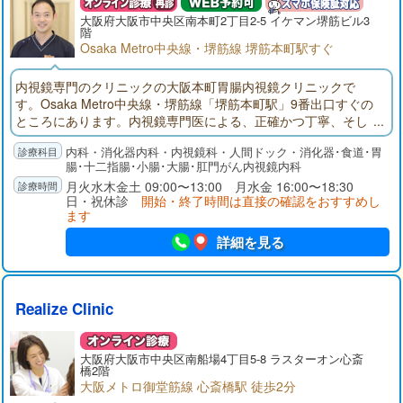
大阪府大阪市中央区南本町2丁目2-5 イケマン堺筋ビル3
階
Osaka Metro中央線・堺筋線 堺筋本町駅すぐ
内視鏡専門のクリニックの大阪本町胃腸内視鏡クリニックで
す。Osaka Metro中央線・堺筋線「堺筋本町駅」9番出口すぐの
ところにあります。内視鏡専門医による、正確かつ丁寧、そし
て楽に受けられる胃カメラ検査・大腸カメラ検査を実施してお
内科・消化器内科・内視鏡科・人間ドック・消化器･食道･胃
ります。
腸･十二指腸･小腸･大腸･肛門がん内視鏡内科
月火水木金土 09:00〜13:00 月水金 16:00〜18:30
日・祝休診
開始・終了時間は直接の確認をおすすめし
ます
詳細を見る
Realize Clinic
大阪府大阪市中央区南船場4丁目5-8 ラスターオン心斎
橋2階
大阪メトロ御堂筋線 心斎橋駅 徒歩2分