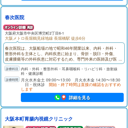
春次医院
大阪府大阪市中央区博労町2丁目6-1
大阪メトロ長堀鶴見緑地線 長堀橋駅 徒歩6分
春次医院は、大阪船場の地で昭和46年開業以来、内科・外科・
整形外科を主体とし、内科疾患に始まり、骨折・脱臼・外傷、
皮膚腫瘍等の外科疾患に対応するため、専門外来の医師及び医
療設備、スタッフを配置しております。
内科・外科・整形外科・耳鼻咽喉科・リハビリ科・放射線
科・健康診断
月火水木金土 09:00〜13:00 月火水木金 14:30〜18:30
日・祝休診
開始・終了時間は直接の確認をおすすめ
します
詳細を見る
大阪本町胃腸内視鏡クリニック