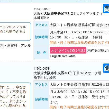
〒541-0053
大阪府
大阪市中央区
本町2丁目3-4 アソルティ
本町1階-A
大阪メトロ堺筋線 堺筋本町駅 徒歩 1
アクセス
ーソンのメンタル
的に活動できるよ
月火木金11：00-15：00 16：00-20：
診療時間
15：30 水・日・祝休診 予約制
開始・終了時間は直接の確認をおすす
膚科・皮膚科・
アレル
オンライン診療 (再診)
精神保健指定
特 色
English Available
〒541-0053
大阪府
大阪市中央区
本町1丁目8-12 オーク堺
筋本町ビル1階
大阪メトロ中央線 堺筋本町駅12番出口 
アクセス
専門に、丁寧な診
月火水金09：30-13：30 15：00-18：
りにくく不安を抱
をめざしておりま
13：30 木・日・祝休診 受付は終了
診療時間
にし、来てよかっ
まで。
いても積極的に見
開始・終了時間は直接の確認をおすす