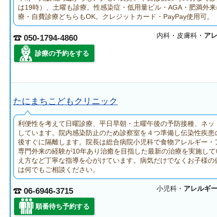
は19時）、土曜も診療。性感染症・低用量ピル・AGA・肥満外
療・自費診療どちらもOK。クレジットカード・PayPay使用可。
内科・皮膚科・
ア
050-1794-4860
診療の予約をする
たにまちこどもクリニック
利便性を考えて日曜診療、平日早朝・土曜午後の予防接種、ネッ
しています。院内感染防止のため診察室を４つ準備し伝染性疾患
後すぐに隔離します。院長は総合病院小児科で食物アレルギー・
専門外来の経験が10年あり治癒を目指した最新の治療を実施して
え方など丁寧な指導を心がけています。病気だけでなくお子様の
は何でもご相談ください。
小児科・
アレルギ
06-6946-3715
順番待ち予約する