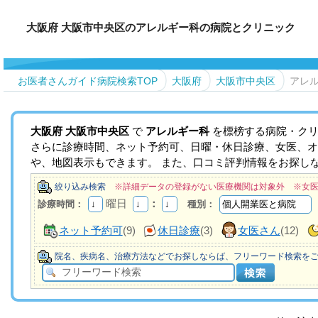
大阪府 大阪市中央区のアレルギー科の病院とクリニック
お医者さんガイド病院検索TOP
大阪府
大阪市中央区
アレ
大阪府
大阪市中央区
で
アレルギー科
を標榜する病院・クリ
さらに診療時間、ネット予約可、日曜・休日診療、女医、オ
や、地図表示もできます。 また、口コミ評判情報をお探し
絞り込み検索
※詳細データの登録がない医療機関は対象外 ※女
曜日
：
診療時間：
種別：
ネット予約可
(9)
休日診療
(3)
女医さん
(12)
院名、疾病名、治療方法などでお探しならば、フリーワード検索を