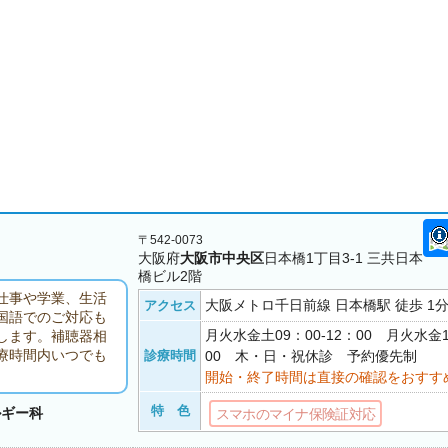
〒542-0073
大阪府
大阪市中央区
日本橋1丁目3-1 三共日本
橋ビル2階
仕事や学業、生活
大阪メトロ千日前線 日本橋駅 徒歩 1
アクセス
国語でのご対応も
月火水金土09：00-12：00 月火水金1
します。補聴器相
療時間内いつでも
診療時間
00 木・日・祝休診 予約優先制
開始・終了時間は直接の確認をおすす
特 色
ルギー科
スマホのマイナ保険証対応