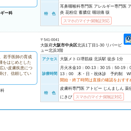
耳鼻咽喉科専門医 アレルギー専門医 
炎 花粉症 蓄膿症 咽頭痛 咳
ルギー科
特 色
スマホのマイナ保険証対応
〒541-0041
大阪府
大阪市中央区
北浜1丁目1-30 リバービ
ュー北浜3階
、若手医師の育成
大阪メトロ堺筋線 北浜駅 徒歩 1分
アクセス
腫をはじめとした
月火水金10：00-13：30 15：50-19：
幅広い皮膚疾患につ
掛け、信頼してい
診療時間
13：00 木・日・祝休診 予約制 W
開始・終了時間は直接の確認をおすす
皮膚科専門医 アトピー じんましん 薬
膚科
特 色
にきび
スマホのマイナ保険証対応