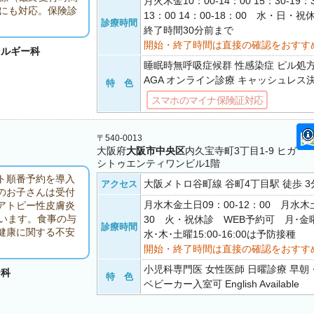
月火木金10：00-14：00 15：30-19：
来にも対応。保険診
13：00 14：00-18：00 水・日・
診療時間
終了時間30分前まで
開始・終了時間は直接の確認をおすす
レルギー科
睡眠時無呼吸症候群 性感染症 ピル処
AGA オンライン診療 キャッシュレス
特 色
スマホのマイナ保険証対応
〒540-0013
大阪府
大阪市中央区
内久宝寺町3丁目1-9 ヒガ
シトゥエンティワンビル1階
ト順番予約を導入
大阪メトロ谷町線 谷町4丁目駅 徒歩 3
アクセス
のお子さんは受付
月水木金土日09：00-12：00 月水木土
アトピー性皮膚炎
います。食事の与
30 火・祝休診 WEB予約可 月･金曜8:
診療時間
健康に関する不安
水･木･土曜15:00-16:00は予防接種
開始・終了時間は直接の確認をおすす
小児科専門医 女性医師 日曜診療 早
ー科
特 色
ベビーカー入室可 English Available