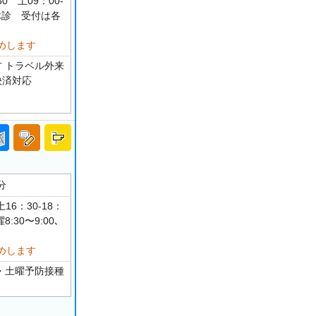
30 土09：00-
祝休診 受付は各
めします
方 トラベル外来
決済対応
分
16：30-18：
30〜9:00､
めします
朝・土曜予防接種