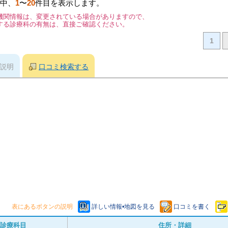
中、
1
〜
20
件目を表示します。
機関情報は、変更されている場合がありますので、
する診療科の有無は、直接ご確認ください。
1
説明
口コミ検索する
表にあるボタンの説明
詳しい情報•地図を見る
口コミを書く
診療科目
住所・詳細