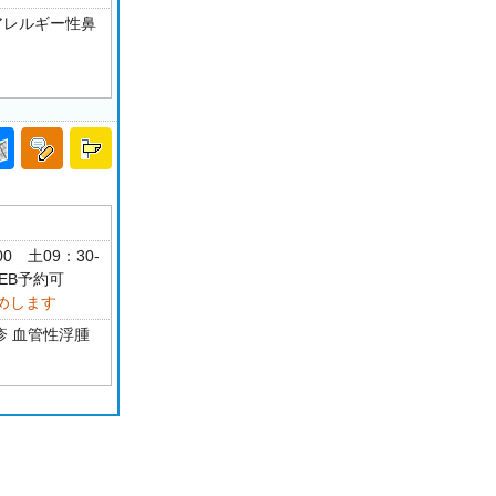
アレルギー性鼻
00 土09：30-
EB予約可
めします
疹 血管性浮腫