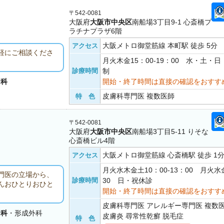
〒542-0081
大阪府
大阪市中央区
南船場3丁目9-1 心斎橋プ
ラチナプラザ6階
大阪メトロ御堂筋線 本町駅 徒歩 5分
アクセス
軽にご相談くださ
月火木金15：00-19：00 水・土・
診療時間
制
ー科
開始・終了時間は直接の確認をおすす
皮膚科専門医 複数医師
特 色
〒542-0081
大阪府
大阪市中央区
南船場3丁目5-11 りそな
心斎橋ビル4階
大阪メトロ御堂筋線 心斎橋駅 徒歩 1
アクセス
月火水木金土10：00-13：00 月火水金
門医の立場から、
診療時間
30 日・祝休診
んおひとりおひと
開始・終了時間は直接の確認をおすす
皮膚科専門医 アレルギー専門医 複数
ー科
・形成外科
皮膚炎 尋常性乾癬 脱毛症
特 色