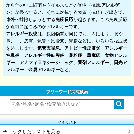
からだの中に細菌やウイルスなどの異物（抗原/
アレルゲ
ン
）が侵入すると、それに対抗する物質（抗体）が出きて、
体外へ排除しようとする
免疫反応
が起きます。この免疫反応
が過剰に起こるのが
アレルギー
です。
アレルギー疾患
は、原因物質が同じでも、人により、眼や
鼻、耳、皮膚、気管・気管支、胃腸などに、いろいろな症状
を起こします。
気管支喘息
、
アトピー性皮膚炎
、
アレルギー
性鼻炎
、
アレルギー性結膜炎
、
花粉症
、
蕁麻疹
、
食物アレル
ギー
、
アナフィラキシーショック
、
薬剤アレルギー
、
日光ア
レルギー
、
金属アレルギー
など。
フリーワード病院検索
マイリスト
チェックしたリストを見る