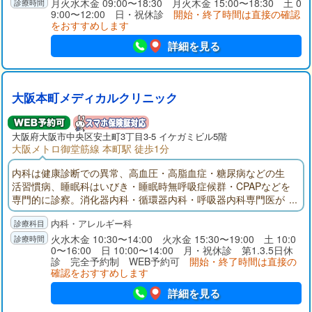
月火水木金 09:00〜18:30 月火木金 15:00〜18:30 土 0
9:00〜12:00 日・祝休診
開始・終了時間は直接の確認
をおすすめします
詳細を見る
大阪本町メディカルクリニック
大阪府大阪市中央区安土町3丁目3-5 イケガミビル5階
大阪メトロ御堂筋線 本町駅 徒歩1分
内科は健康診断での異常、高血圧・高脂血症・糖尿病などの生
活習慣病、睡眠科はいびき・睡眠時無呼吸症候群・CPAPなどを
専門的に診察。消化器内科・循環器内科・呼吸器内科専門医が
診察。医療ダイエット(肥満外来)としてGLP-1などの取り扱いあ
内科・アレルギー科
り。睡眠障害は万病の元であり、日中の眠気、集中力低下や体
力の低下などから始まり、肥満や生活習慣病である高血圧、糖
火水木金 10:30〜14:00 火水金 15:30〜19:00 土 10:0
0〜16:00 日 10:00〜14:00 月・祝休診 第1.3.5日休
尿病、うつ病など、様々な原因につながることが分かっていま
診 完全予約制 WEB予約可
開始・終了時間は直接の
す。睡眠にお悩みを抱えている方はご相談ください。
確認をおすすめします
詳細を見る