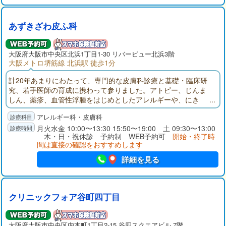
あずきざわ皮ふ科
大阪府大阪市中央区北浜1丁目1-30 リバービュー北浜3階
大阪メトロ堺筋線 北浜駅 徒歩1分
計20年あまりにわたって、専門的な皮膚科診療と基礎・臨床研
究、若手医師の育成に携わって参りました。アトピー、じんま
しん、薬疹、血管性浮腫をはじめとしたアレルギーや、にき
び、ヘルペス、乾癬、水疱症、いぼ など、幅広い皮膚疾患につ
アレルギー科・皮膚科
いて、的確な検査、わかりやすい説明とやさしく丁寧な治療を
心掛け、信頼していただけるクリニックを目指します。
月火水金 10:00〜13:30 15:50〜19:00 土 09:30〜13:00
木・日・祝休診 予約制 WEB予約可
開始・終了時
間は直接の確認をおすすめします
詳細を見る
クリニックフォア谷町四丁目
大阪府大阪市中央区内本町1丁目2-15 谷四スクエアビル 7階