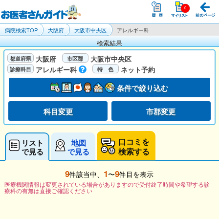
病院検索TOP
大阪府
大阪市中央区
アレルギー科
検索結果
大阪府
大阪市中央区
アレルギー科
ネット予約
条件で絞り込む
科目変更
市郡変更
口コミを
リスト
地図
検索する
で見る
で見る
9
1
9
件該当中、
〜
件目を表示
医療機関情報は変更されている場合がありますので受付終了時間や希望する診
療科の有無は直接ご確認ください