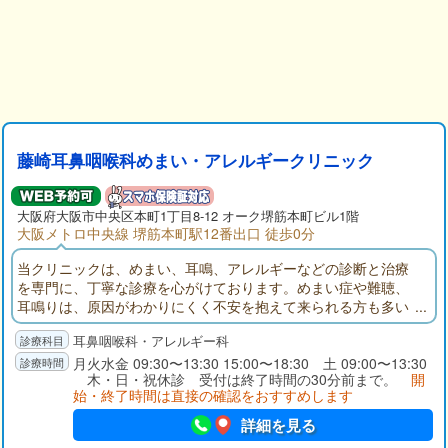
藤崎耳鼻咽喉科めまい・アレルギークリニック
大阪府大阪市中央区本町1丁目8-12 オーク堺筋本町ビル1階
大阪メトロ中央線 堺筋本町駅12番出口 徒歩0分
当クリニックは、めまい、耳鳴、アレルギーなどの診断と治療
を専門に、丁寧な診療を心がけております。めまい症や難聴、
耳鳴りは、原因がわかりにくく不安を抱えて来られる方も多い
ため、スタッフ一同、心安らぐクリニックをめざしておりま
耳鼻咽喉科・アレルギー科
す。患者様にはわかりやすい説明と丁寧なカウンセリングを大
切にし、来てよかったと思える病院を目指して診療しておりま
月火水金 09:30〜13:30 15:00〜18:30 土 09:00〜13:30
木・日・祝休診 受付は終了時間の30分前まで。
開
す。また小児医療についても積極的に見させていただいており
始・終了時間は直接の確認をおすすめします
ます。
詳細を見る