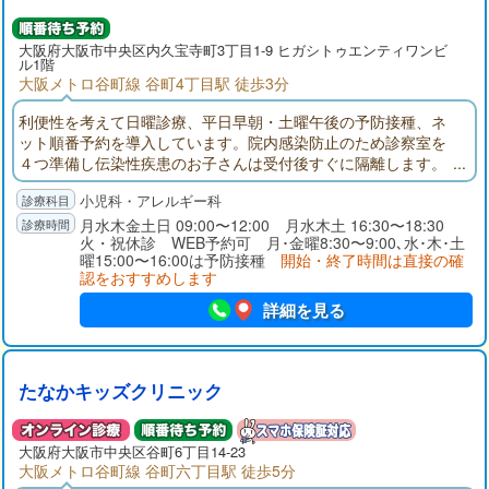
大阪府大阪市中央区内久宝寺町3丁目1-9 ヒガシトゥエンティワンビ
ル1階
大阪メトロ谷町線 谷町4丁目駅 徒歩3分
利便性を考えて日曜診療、平日早朝・土曜午後の予防接種、ネ
ット順番予約を導入しています。院内感染防止のため診察室を
４つ準備し伝染性疾患のお子さんは受付後すぐに隔離します。
院長は総合病院小児科で食物アレルギー・アトピー性皮膚炎専
小児科・アレルギー科
門外来の経験が10年あり治癒を目指した最新の治療を実施して
います。食事の与え方など丁寧な指導を心がけています。病気
月水木金土日 09:00〜12:00 月水木土 16:30〜18:30
火・祝休診 WEB予約可 月･金曜8:30〜9:00､水･木･土
だけでなくお子様の健康に関する不安は何でもご相談くださ
曜15:00〜16:00は予防接種
開始・終了時間は直接の確
い。
認をおすすめします
詳細を見る
たなかキッズクリニック
大阪府大阪市中央区谷町6丁目14-23
大阪メトロ谷町線 谷町六丁目駅 徒歩5分