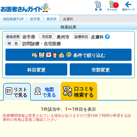
病院検索TOP
岩手県
奥州市
皮膚科
検索結果
岩手県
奥州市
皮膚科
訪問診療・在宅医療
条件で絞り込む
科目変更
市郡変更
口コミを
リスト
地図
検索する
で見る
で見る
1
1
1
件該当中、
〜
件目を表示
医療機関情報は変更されている場合がありますので受付終了時間や希望する診
療科の有無は直接ご確認ください