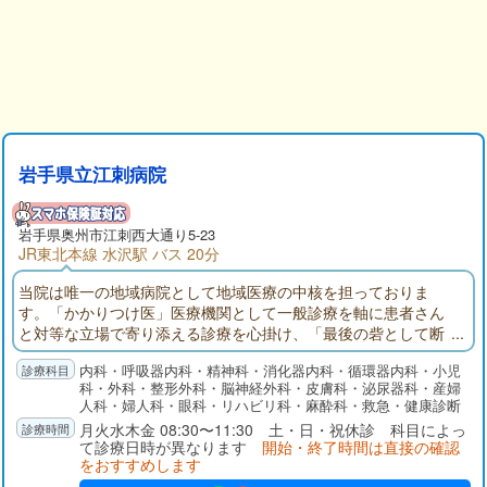
岩手県立江刺病院
岩手県奥州市江刺西大通り5-23
JR東北本線 水沢駅 バス 20分
当院は唯一の地域病院として地域医療の中核を担っておりま
す。「かかりつけ医」医療機関として一般診療を軸に患者さん
と対等な立場で寄り添える診療を心掛け、「最後の砦として断
らずに何でも対応する」をモットーに急性期医療に軸足を置
内科・呼吸器内科・精神科・消化器内科・循環器内科・小児
き、近隣の病院、開業医等からの慢性期患者さんや術後回復期
科・外科・整形外科・脳神経外科・皮膚科・泌尿器科・産婦
リハビリテーション・嚥下機能訓練目的の患者さんも受け入れ
人科・婦人科・眼科・リハビリ科・麻酔科・救急・健康診断
ております。また、積極的に在宅医療を取り入れ、訪問診療・
月火水木金 08:30〜11:30 土・日・祝休診 科目によっ
往診、在宅・施設での看取りも行っている地域密着型の病院で
て診療日時が異なります
開始・終了時間は直接の確認
す。
をおすすめします