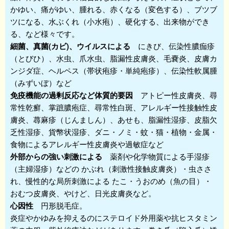
かゆい、痛がゆい、腫れる、赤くなる（変色する）、ブツブ
ツになる、水ぶくれ（小水疱）、硬化する、出来物ができ
る、など様々です。
細菌、真菌(カビ)、ウイルスによる
にきび、伝染性膿痂疹
（とびひ）、水虫、爪水虫、脂漏性皮膚炎、毛嚢炎、皮膚カ
ンジダ症、ヘルペス（帯状疱疹・単純疱疹）、伝染性軟属腫
（みずいぼ）など
免疫機能の過剰反応など体質的要因
アトピー性皮膚炎、尋
常性乾癬、掌蹠膿疱症、尋常性白斑、アレルギー性接触性皮
膚炎、蕁麻疹（じんましん）、あせも、脂漏性湿疹、皮脂欠
乏性湿疹、貨幣状湿疹、ダニ・ノミ・蚊・猫・植物・金属・
食物によるアレルギー性皮膚炎や過敏症など
外部からの強い刺激による
薬剤や化学物質による手湿疹
（主婦湿疹）などの かぶれ（刺激性接触皮膚炎）・虫ささ
れ、慢性的な局所刺激による たこ・うおのめ（魚の目）・
おむつ皮膚炎、やけど、日光皮膚炎など。
心因性
円形脱毛症。
炎症やかゆみを抑えるのにステロイド外用薬や抗ヒスタミン