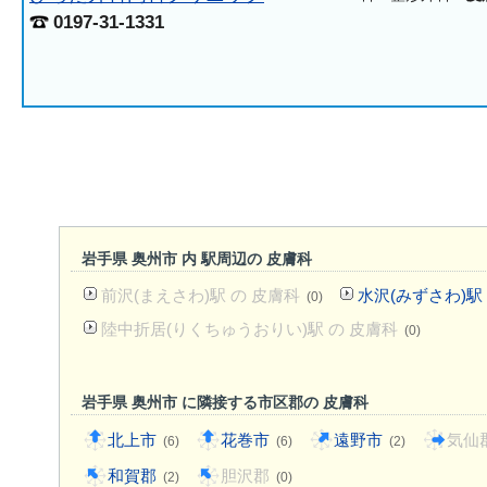
0197-31-1331
岩手県 奥州市 内 駅周辺の 皮膚科
前沢(まえさわ)駅 の 皮膚科
水沢(みずさわ)駅
(0)
陸中折居(りくちゅうおりい)駅 の 皮膚科
(0)
岩手県 奥州市 に隣接する市区郡の 皮膚科
北上市
花巻市
遠野市
気仙
(6)
(6)
(2)
和賀郡
胆沢郡
(2)
(0)