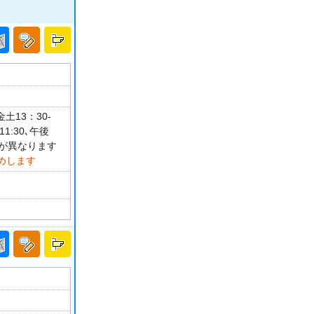
土13：30-
1:30､午後
時が異なります
めします