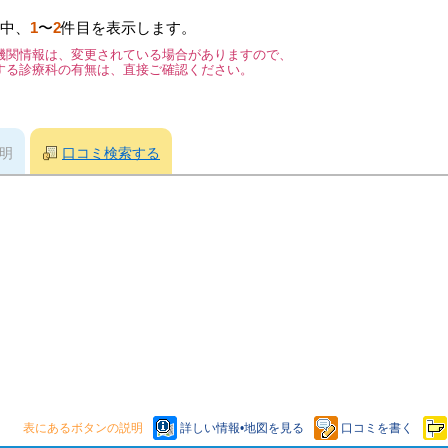
中、
1
〜
2
件目を表示します。
機関情報は、変更されている場合がありますので、
する診療科の有無は、直接ご確認ください。
明
口コミ検索する
表にあるボタンの説明
詳しい情報•地図を見る
口コミを書く