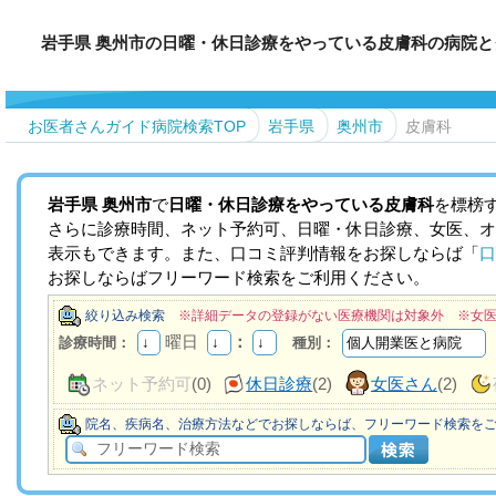
岩手県 奥州市の日曜・休日診療をやっている皮膚科の病院と
お医者さんガイド病院検索TOP
岩手県
奥州市
皮膚科
岩手県
奥州市
で
日曜・休日診療をやっている皮膚科
を標榜
さらに診療時間、ネット予約可、日曜・休日診療、女医、オ
表示もできます。また、口コミ評判情報をお探しならば「
口
お探しならばフリーワード検索をご利用ください。
絞り込み検索
※詳細データの登録がない医療機関は対象外 ※女
曜日
：
診療時間：
種別：
ネット予約可
(0)
休日診療
(2)
女医さん
(2)
院名、疾病名、治療方法などでお探しならば、フリーワード検索を