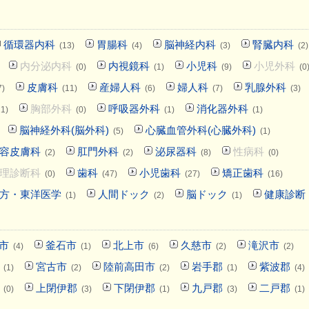
循環器内科
胃腸科
脳神経内科
腎臓内科
(13)
(4)
(3)
(2)
内分泌内科
内視鏡科
小児科
小児外科
(0)
(1)
(9)
(0
皮膚科
産婦人科
婦人科
乳腺外科
7)
(11)
(6)
(7)
(3)
胸部外科
呼吸器外科
消化器外科
21)
(0)
(1)
(1)
脳神経外科(脳外科)
心臓血管外科(心臓外科)
(5)
(1)
容皮膚科
肛門外科
泌尿器科
性病科
(2)
(2)
(8)
(0)
理診断科
歯科
小児歯科
矯正歯科
(0)
(47)
(27)
(16)
方・東洋医学
人間ドック
脳ドック
健康診断
(1)
(2)
(1)
市
釜石市
北上市
久慈市
滝沢市
(4)
(1)
(6)
(2)
(2)
宮古市
陸前高田市
岩手郡
紫波郡
(1)
(2)
(2)
(1)
(4)
上閉伊郡
下閉伊郡
九戸郡
二戸郡
(0)
(3)
(1)
(3)
(1)