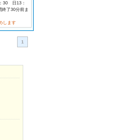
7：30 日13：
間終了30分前ま
めします
1