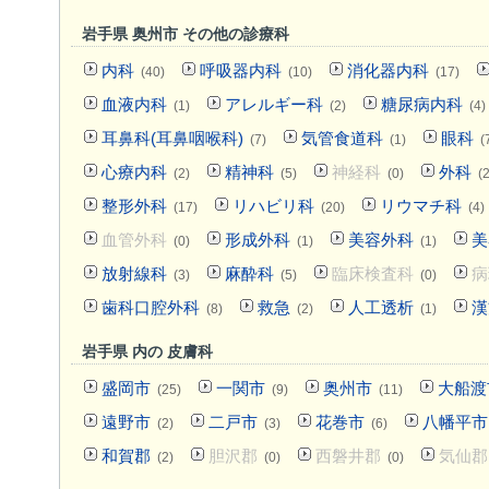
岩手県 奥州市 その他の診療科
内科
呼吸器内科
消化器内科
(40)
(10)
(17)
血液内科
アレルギー科
糖尿病内科
(1)
(2)
(4)
耳鼻科(耳鼻咽喉科)
気管食道科
眼科
(7)
(1)
(
心療内科
精神科
神経科
外科
(2)
(5)
(0)
(
整形外科
リハビリ科
リウマチ科
(17)
(20)
(4)
血管外科
形成外科
美容外科
美
(0)
(1)
(1)
放射線科
麻酔科
臨床検査科
病
(3)
(5)
(0)
歯科口腔外科
救急
人工透析
漢
(8)
(2)
(1)
岩手県 内の 皮膚科
盛岡市
一関市
奥州市
大船渡
(25)
(9)
(11)
遠野市
二戸市
花巻市
八幡平市
(2)
(3)
(6)
和賀郡
胆沢郡
西磐井郡
気仙郡
(2)
(0)
(0)