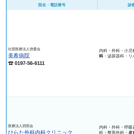
院名・電話番号
診
社団医療法人啓愛会
内科・外科・小児
美希病院
科
・泌尿器科・リ
0197-56-6111
医療法人四照会
内科・外科・呼吸
ひらた外科内科クリニック
科・整形外科・
皮