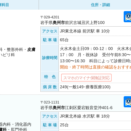
療科目
住所・詳細
〒029-4201
岩手県
奥州市
前沢古城丑沢上野100
JR東北本線 前沢駅 車 10分
アクセス
65台
駐 車 場
火水木金土日09：00-12：00 火水木金
科・整形外科・
皮膚
ハビリ科
17：00 月・祝休診 受付午前8:30〜1
診療時間
13:00〜16:30 科目によって診療日
開始・終了時間は直接の確認をおすす
特 色
スマホのマイナ保険証対応
249(一般149･療養医療100)
病 床 数
〒023-1131
岩手県
奥州市
江刺区愛宕観音堂沖401-6
JR東北本線 水沢駅 車 18分
アクセス
器内科・消化器内
25台
駐 車 場
膚科
・肛門外科