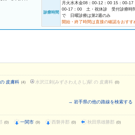
月火水木金08：00-12：00 15：00-1
00-17：00 土・祝休診 受付診療時
診療時間
で 日曜診療は第2週のみ
開始・終了時間は直接の確認をおすす
 の 皮膚科
水沢江刺(みずさわえさし)駅 の 皮膚科
(4)
(0)
→ 岩手県の他の路線を検索する
郡
一関市
西磐井郡
秋田県雄勝郡
(0)
(9)
(0)
(0)