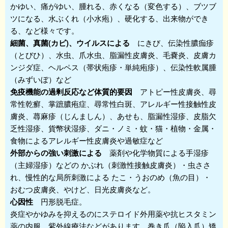
かゆい、痛がゆい、腫れる、赤くなる（変色する）、ブツブ
ツになる、水ぶくれ（小水疱）、硬化する、出来物ができ
る、など様々です。
細菌、真菌(カビ)、ウイルスによる
にきび、伝染性膿痂疹
（とびひ）、水虫、爪水虫、脂漏性皮膚炎、毛嚢炎、皮膚カ
ンジダ症、ヘルペス（帯状疱疹・単純疱疹）、伝染性軟属腫
（みずいぼ）など
免疫機能の過剰反応など体質的要因
アトピー性皮膚炎、尋
常性乾癬、掌蹠膿疱症、尋常性白斑、アレルギー性接触性皮
膚炎、蕁麻疹（じんましん）、あせも、脂漏性湿疹、皮脂欠
乏性湿疹、貨幣状湿疹、ダニ・ノミ・蚊・猫・植物・金属・
食物によるアレルギー性皮膚炎や過敏症など
外部からの強い刺激による
薬剤や化学物質による手湿疹
（主婦湿疹）などの かぶれ（刺激性接触皮膚炎）・虫ささ
れ、慢性的な局所刺激による たこ・うおのめ（魚の目）・
おむつ皮膚炎、やけど、日光皮膚炎など。
心因性
円形脱毛症。
炎症やかゆみを抑えるのにステロイド外用薬や抗ヒスタミン
薬の内服、紫外線療法などがあります。巻き爪（陥入爪）矯