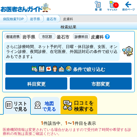
病院検索TOP
岩手県
釜石市
皮膚科
検索結果
岩手県
釜石市
皮膚科
さらに診療時間、ネット予約可、日曜・休日診療、女医、オン
ライン診療、夜間診療、在宅医療、外国語対応の条件で絞り込
みもできます↓
条件で絞り込む
科目変更
市郡変更
口コミを
リスト
地図
検索する
で見る
で見る
1
1
1
件該当中、
〜
件目を表示
医療機関情報は変更されている場合がありますので受付終了時間や希望する診
療科の有無は直接ご確認ください。