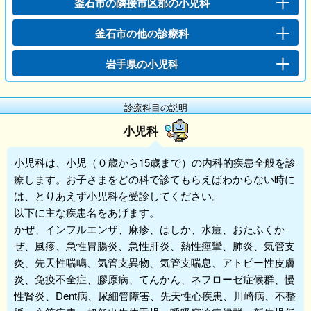
釜石市の隣接市区郡の小児科
釜石市の他の診療科
岩手県の小児科
診療科目の説明
小児科
小児科
は、小児（０歳から15歳まで）の内科的疾患全般を診
療します。お子さまをどの科で診てもらえばわからない時に
は、とりあえず
小児科
を受診してください。
以下に主な疾患名をあげます。
かぜ、インフルエンザ、麻疹、はしか、水痘、おたふくか
ぜ、風疹、急性胃腸炎、急性肝炎、熱性痙攣、肺炎、気管支
炎、先天性喘鳴、気管支異物、気管支喘息、アトピー性皮膚
炎、免疫不全症、膠原病、てんかん、ネフローゼ症候群、慢
性腎炎、Dent病、尿細管障害、先天性心疾患、川崎病、不整