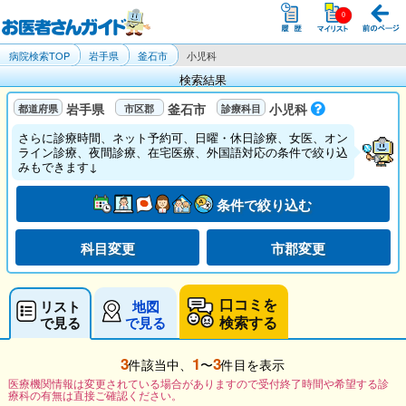
病院検索TOP
岩手県
釜石市
小児科
検索結果
岩手県
釜石市
小児科
さらに診療時間、ネット予約可、日曜・休日診療、女医、オン
ライン診療、夜間診療、在宅医療、外国語対応の条件で絞り込
みもできます↓
条件で絞り込む
科目変更
市郡変更
口コミを
リスト
地図
検索する
で見る
で見る
3
1
3
件該当中、
〜
件目を表示
医療機関情報は変更されている場合がありますので受付終了時間や希望する診
療科の有無は直接ご確認ください。