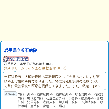
岩手県立釜石病院
岩手県
釜石市
甲子町第10地割483-6
銀河ドリームライン釜石線 松倉駅 車 5分
当院は釜石・大槌医療圏の基幹病院として先達の尽力により実
績を上げ信頼を得て参りました。特に急性期疾患の治療におい
て常に最善最良の医療を提供してきました。また、救急におい
ても「断らない救急」をモットーに診療体制を整えておりま
内科・外科・脳神経内科・脳神経外科・呼吸器内科・消化器
す。
内科・循環器内科・心臓血管外科・小児科・整形外科・形成
外科・泌尿器科・産婦人科・婦人科・眼科・耳鼻咽喉科・放
射線科・麻酔科・救急・人工透析