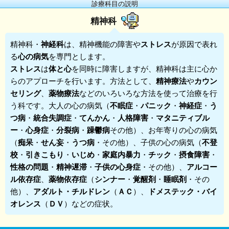
診療科目の説明
精神科
精神科
・
神経科
は、精神機能の障害や
ストレス
が原因で表れ
る
心の病気
を専門とします。
ストレス
は
体と心
を同時に障害しますが、精神科は主に心か
らのアプローチを行います。方法として、
精神療法
や
カウン
セリング
、
薬物療法
などのいろいろな方法を使って治療を行
う科です。大人の心の病気（
不眠症
・
パニック
・
神経症
・
う
つ病
・
統合失調症
・
てんかん
・
人格障害
・
マタニティブル
ー
・
心身症
・
分裂病
・
躁鬱病
その他）、お年寄りの心の病気
（
痴呆
・
せん妄
・
うつ病
・その他）、子供の心の病気（
不登
校
・
引きこもり
・
いじめ
・
家庭内暴力
・
チック
・
摂食障害
・
性格の問題
・
精神遅滞
・
子供の心身症
・その他）、
アルコー
ル依存症
、
薬物依存症
（
シンナー
・
覚醒剤
・
睡眠剤
・その
他）、
アダルト・チルドレン
（
ＡＣ
）、
ドメステック・バイ
オレンス
（
ＤＶ
）などの症状。