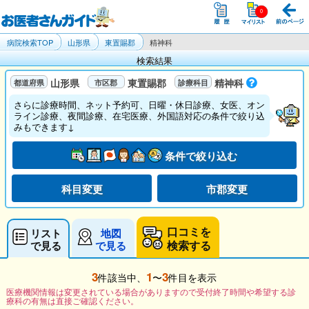
病院検索TOP
山形県
東置賜郡
精神科
検索結果
山形県
東置賜郡
精神科
さらに診療時間、ネット予約可、日曜・休日診療、女医、オン
ライン診療、夜間診療、在宅医療、外国語対応の条件で絞り込
みもできます↓
条件で絞り込む
科目変更
市郡変更
口コミを
リスト
地図
検索する
で見る
で見る
3
1
3
件該当中、
〜
件目を表示
医療機関情報は変更されている場合がありますので受付終了時間や希望する診
療科の有無は直接ご確認ください。