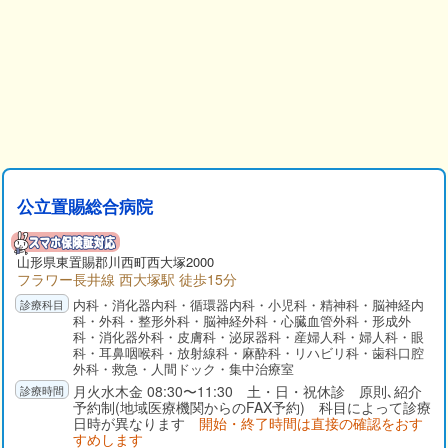
公立置賜総合病院
山形県
東置賜郡
川西町西大塚2000
フラワー長井線 西大塚駅 徒歩15分
内科・消化器内科・循環器内科・小児科・精神科・脳神経内
科・外科・整形外科・脳神経外科・心臓血管外科・形成外
科・消化器外科・皮膚科・泌尿器科・産婦人科・婦人科・眼
科・耳鼻咽喉科・放射線科・麻酔科・リハビリ科・歯科口腔
外科・救急・人間ドック・集中治療室
月火水木金 08:30〜11:30 土・日・祝休診 原則､紹介
予約制(地域医療機関からのFAX予約) 科目によって診療
日時が異なります
開始・終了時間は直接の確認をおす
すめします