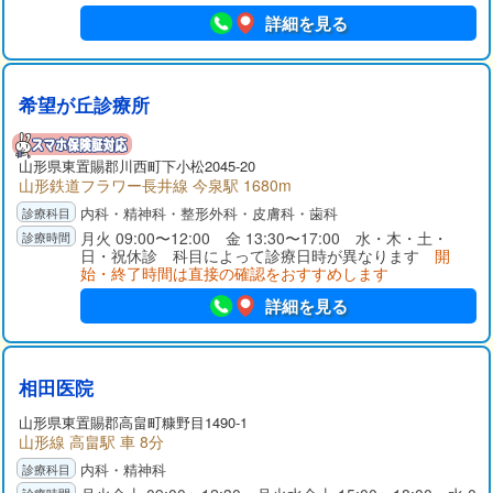
詳細を見る
希望が丘診療所
山形県
東置賜郡
川西町下小松2045-20
山形鉄道フラワー長井線 今泉駅 1680m
内科・精神科・整形外科・皮膚科・歯科
月火 09:00〜12:00 金 13:30〜17:00 水・木・土・
日・祝休診 科目によって診療日時が異なります
開
始・終了時間は直接の確認をおすすめします
詳細を見る
相田医院
山形県
東置賜郡
高畠町糠野目1490-1
山形線 高畠駅 車 8分
内科・精神科