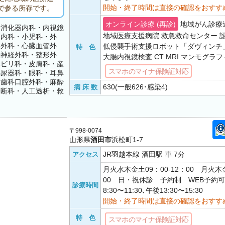
開始・終了時間は直接の確認をおすす
で参る所存です。
オンライン診療 (再診)
地域がん診療
・消化器内科・内視鏡
地域医療支援病院 救急救命センター 
経内科・小児科・外
児外科・心臓血管外
低侵襲手術支援ロボット「ダヴィンチ」 P
特 色
脳神経外科・整形外
大腸内視鏡検査 CT MRI マンモグラ
ハビリ科・皮膚科・産
スマホのマイナ保険証対応
泌尿器科・眼科・耳鼻
・歯科口腔外科・麻酔
630(一般626･感染4)
病 床 数
診断科・人工透析・救
〒998-0074
山形県
酒田市
浜松町1-7
JR羽越本線 酒田駅 車 7分
アクセス
月火水木金土09：00-12：00 月火木金
00 日・祝休診 予約制 WEB予約
診療時間
8:30〜11:30､午後13:30〜15:30
開始・終了時間は直接の確認をおすす
特 色
スマホのマイナ保険証対応