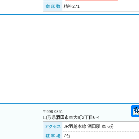
精神271
病 床 数
〒998-0851
山形県
酒田市
東大町2丁目6-4
JR羽越本線 酒田駅 車 6分
アクセス
7台
駐 車 場