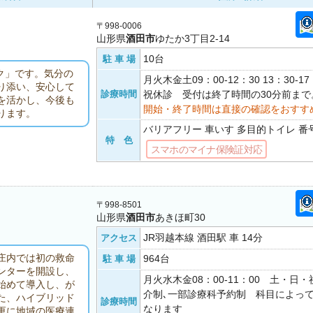
〒998-0006
山形県
酒田市
ゆたか3丁目2-14
10台
駐 車 場
ク」です。気分の
月火木金土09：00-12：30 13：30-
り添い、安心して
診療時間
祝休診 受付は終了時間の30分前まで
を活かし、今後も
開始・終了時間は直接の確認をおすす
ります。
バリアフリー 車いす 多目的トイレ 番
特 色
スマホのマイナ保険証対応
〒998-8501
山形県
酒田市
あきほ町30
JR羽越本線 酒田駅 車 14分
アクセス
庄内では初の救命
964台
駐 車 場
ンターを開設し、
月火水木金08：00-11：00 土・日
始めて導入し、が
介制､一部診療科予約制 科目によっ
た、ハイブリッド
診療時間
なります
更に地域の医療連