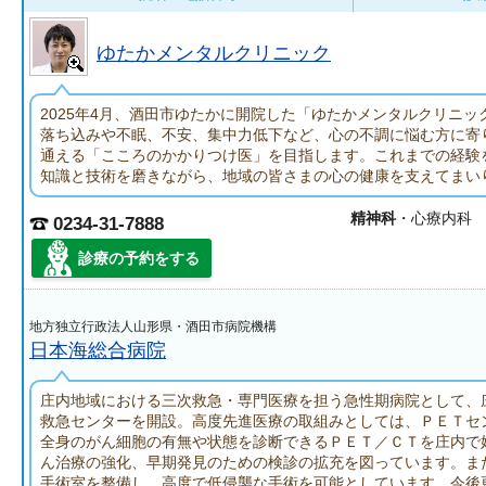
ゆたかメンタルクリニック
2025年4月、酒田市ゆたかに開院した「ゆたかメンタルクリニッ
落ち込みや不眠、不安、集中力低下など、心の不調に悩む方に寄
通える「こころのかかりつけ医」を目指します。これまでの経験
知識と技術を磨きながら、地域の皆さまの心の健康を支えてまい
精神科
・心療内科
0234-31-7888
診療の予約をする
地方独立行政法人山形県・酒田市病院機構
日本海総合病院
庄内地域における三次救急・専門医療を担う急性期病院として、
救急センターを開設。高度先進医療の取組みとしては、ＰＥＴセ
全身のがん細胞の有無や状態を診断できるＰＥＴ／ＣＴを庄内で
ん治療の強化、早期発見のための検診の拡充を図っています。ま
手術室を整備し、高度で低侵襲な手術を可能としています。今後