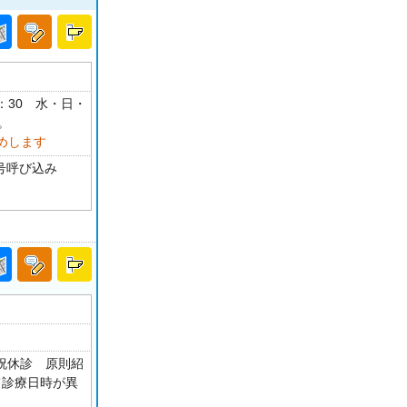
17：30 水・日・
。
めします
号呼び込み
・祝休診 原則紹
て診療日時が異