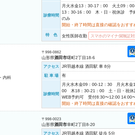
月火水金13：30-17：00 火土09：00
13：30-16：00 木・日・祝休診 
診療時間
のみ
開始・終了時間は直接の確認をおすす
特 色
女性医師在勤
スマホのマイナ保険証対
〒998-0862
山形県
酒田市
曙町2丁目18-6
JR羽越本線 酒田駅 車 8分
アクセス
有
駐 車 場
・内科
月火水木金09：00-12：30 月火木金1
00 木18：30-21：00 土・日・
診療時間
WEB予約可 受付8:30〜12:00 14:00〜
開始・終了時間は直接の確認をおすす
〒998-0023
山形県
酒田市
幸町2丁目8-20
JR羽越本線 酒田駅 徒歩 5分
アクセス