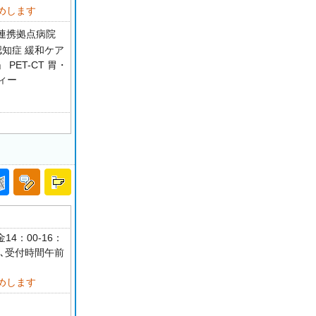
めします
連携拠点病院
認知症 緩和ケア
ET-CT 胃・
フィー
14：00-16：
可､受付時間午前
めします