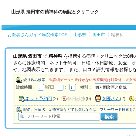
山形県 酒田市の精神科の病院とクリニック
お医者さんガイド病院検索TOP
山形県
酒田市
精神科
山形県
酒田市
で
精神科
を標榜する病院・クリニックは8件
さらに診療時間、ネット予約可、日曜・休日診療、女医、オ
や、地図表示もできます。 また、口コミ評判情報をお探し
絞り込み検索
※詳細データの登録がない医療機関は対象外 ※女
曜日
：
診療時間：
種別：
ネット予約可
(2)
休日診療
(0)
女医さん
(2)
院名、疾病名、治療方法などでお探しならば、フリーワード検索を