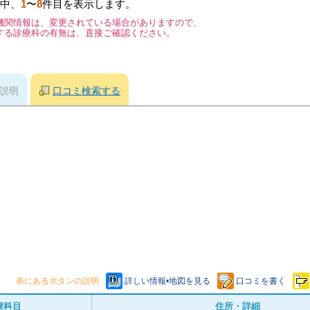
中、
1
〜
8
件目を表示します。
機関情報は、変更されている場合がありますので、
する診療科の有無は、直接ご確認ください。
説明
口コミ検索する
表にあるボタンの説明
詳しい情報•地図を見る
口コミを書く
療科目
住所・詳細