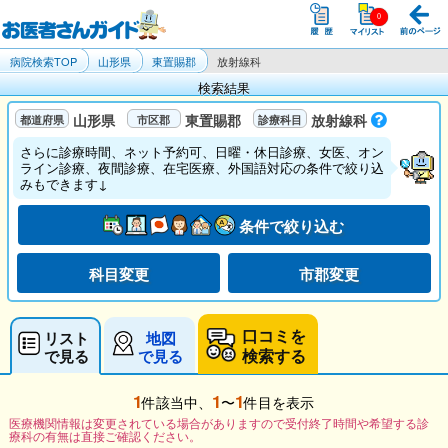
病院検索TOP
山形県
東置賜郡
放射線科
検索結果
山形県
東置賜郡
放射線科
さらに診療時間、ネット予約可、日曜・休日診療、女医、オン
ライン診療、夜間診療、在宅医療、外国語対応の条件で絞り込
みもできます↓
条件で絞り込む
科目変更
市郡変更
口コミを
リスト
地図
検索する
で見る
で見る
1
1
1
件該当中、
〜
件目を表示
医療機関情報は変更されている場合がありますので受付終了時間や希望する診
療科の有無は直接ご確認ください。