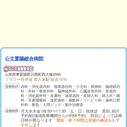
公立置賜総合病院
山形県
東置賜郡
川西町西大塚2000
フラワー長井線 西大塚駅 徒歩15分
内科・消化器内科・循環器内科・小児科・精神科・脳神経内
科・外科・整形外科・脳神経外科・心臓血管外科・形成外
科・消化器外科・皮膚科・泌尿器科・産婦人科・婦人科・眼
科・耳鼻咽喉科・放射線科・麻酔科・リハビリ科・歯科口腔
外科・救急・人間ドック・集中治療室
月火水木金 08:30〜11:30 土・日・祝休診 原則､紹介
予約制(地域医療機関からのFAX予約) 科目によって診療
日時が異なります
開始・終了時間は直接の確認をおす
すめします