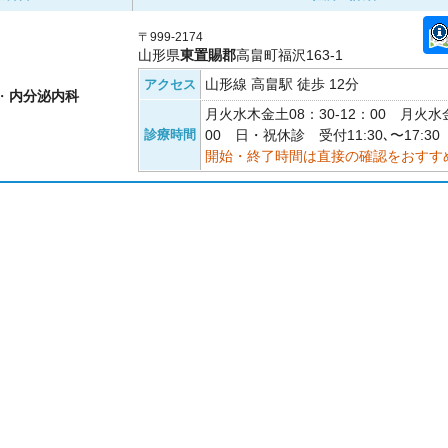
〒999-2174
山形県
東置賜郡
高畠町福沢163-1
山形線 高畠駅 徒歩 12分
アクセス
・
内分泌内科
月火水木金土08：30-12：00 月火水金
診療時間
00 日・祝休診 受付11:30､〜17:30
開始・終了時間は直接の確認をおすす