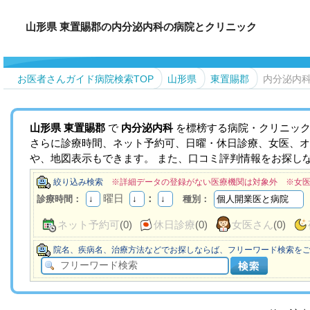
山形県 東置賜郡の内分泌内科の病院とクリニック
お医者さんガイド病院検索TOP
山形県
東置賜郡
内分泌内
山形県
東置賜郡
で
内分泌内科
を標榜する病院・クリニック
さらに診療時間、ネット予約可、日曜・休日診療、女医、オ
や、地図表示もできます。 また、口コミ評判情報をお探し
絞り込み検索
※詳細データの登録がない医療機関は対象外 ※女
曜日
：
診療時間：
種別：
ネット予約可
(0)
休日診療
(0)
女医さん
(0)
院名、疾病名、治療方法などでお探しならば、フリーワード検索を