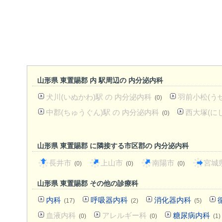
山形県 東置賜郡 内 駅周辺の 内分泌内科
犬川(いぬかわ)駅 の 内分泌内科
羽前小松(う
(0)
中郡(ちゅうぐん)駅 の 内分泌内科
西大塚(に
(0)
山形県 東置賜郡 に隣接する市区郡の 内分泌内科
長井市
上山市
南陽市
宮城
(0)
(0)
(0)
山形県 東置賜郡 その他の診療科
内科
呼吸器内科
消化器内科
(17)
(2)
(5)
血液内科
アレルギー科
糖尿病内科
(0)
(0)
(1)