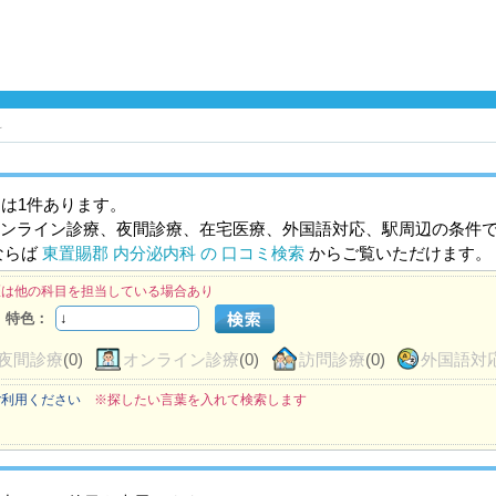
科
は1件あります。
ンライン診療、夜間診療、在宅医療、外国語対応、駅周辺の条件
ならば
東置賜郡 内分泌内科 の 口コミ検索
からご覧いただけます。
医は他の科目を担当している場合あり
特色：
夜間診療
(0)
オンライン診療
(0)
訪問診療
(0)
外国語対
ご利用ください
※探したい言葉を入れて検索します