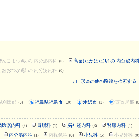
ぜんこまつ)駅 の 内分泌内科
高畠(たかはた)駅 の 内分泌内
(0)
しおおつか)駅 の 内分泌内科
(0)
→ 山形県の他の路線を検索する
県刈田郡
福島県福島市
米沢市
西置賜郡
(0)
(10)
(2)
(0
循環器内科
胃腸科
脳神経内科
腎臓内科
(3)
(1)
(3)
(1)
内分泌内科
内視鏡科
小児科
小児外科
(1)
(0)
(6)
(0