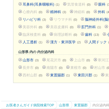
耳鼻科(耳鼻咽喉科)
気管食道科
眼科
(1)
(0)
(
心療内科
精神科
神経科
外科
(0)
(3)
(0)
(4
リハビリ科
リウマチ科
脳神経外科(脳
(3)
(0)
美容外科
美容皮膚科
肛門外科
(0)
(0)
(1)
臨床検査科
病理診断科
歯科
(0)
(0)
(13)
人工透析
漢方・東洋医学
人間ドック
(1)
(2)
山形県 内の 内分泌内科
山形市
尾花沢市
上山市
寒河江
(3)
(0)
(0)
長井市
南陽市
東根市
村山市
(0)
(0)
(0)
(0
西村山郡
東置賜郡
東田川郡
東
(0)
(1)
(1)
お医者さんガイド病院検索TOP
山形県
東置賜郡
内分泌内