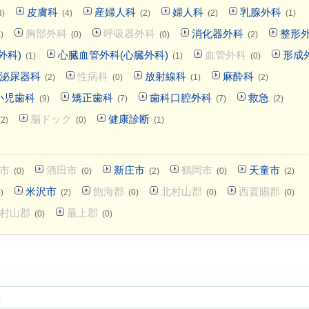
皮膚科
産婦人科
婦人科
乳腺外科
3)
(4)
(2)
(2)
(1)
胸部外科
呼吸器外科
消化器外科
整形
)
(0)
(0)
(2)
外科)
心臓血管外科(心臓外科)
血管外科
形成
(1)
(1)
(0)
泌尿器科
性病科
放射線科
麻酔科
(2)
(0)
(1)
(2)
小児歯科
矯正歯科
歯科口腔外科
救急
(9)
(7)
(7)
(2)
脳ドック
健康診断
(2)
(0)
(1)
市
酒田市
新庄市
鶴岡市
天童市
(0)
(0)
(2)
(0)
(2)
米沢市
飽海郡
北村山郡
西置賜郡
)
(2)
(0)
(0)
(0)
村山郡
最上郡
(0)
(0)
科