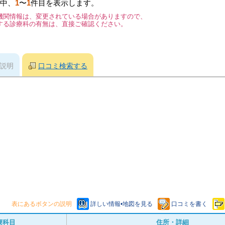
中、
1
〜
1
件目を表示します。
機関情報は、変更されている場合がありますので、
する診療科の有無は、直接ご確認ください。
説明
口コミ検索する
表にあるボタンの説明
詳しい情報•地図を見る
口コミを書く
療科目
住所・詳細