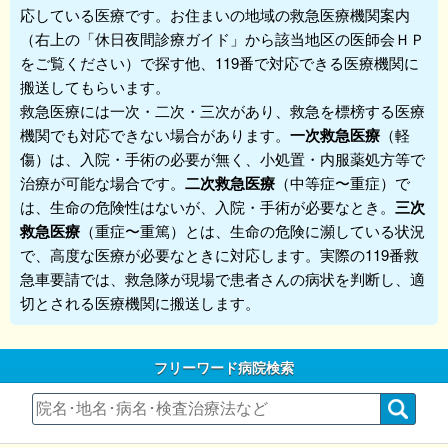
応している医療です。お住まいの地域の救急医療機関案内
（右上の「休日夜間診療ガイド」から該当地区の医師会ＨＰ
をご覧ください）で探す他、119番で対応できる医療機関に
搬送してもらいます。
救急医療には一次・二次・三次があり、救急を標榜する医療
機関でも対応できない場合があります。
一次救急医療
（軽
傷）は、入院・手術の必要が無く、小処置・内服薬処方等で
治療が可能な場合です。
二次救急医療
（中等症〜重症）で
は、生命の危険性はないが、入院・手術が必要なとき。
三次
救急医療
（重症〜重篤）とは、生命の危険に瀕している状況
で、高度な医療が必要なときに対応します。実際の119番救
急車要請では、救急隊が現場で患者さんの病状を判断し、適
切とされる医療機関に搬送します。
フリーワード病院検索