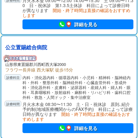
月火水木金 09:00〜12:00 14:00〜15:30 土 09:00〜11:3
0 日・祝休診 第1.3.5土休診 科目によって診療日時
が異なります
開始・終了時間は直接の確認をおすすめ
します
詳細を見る
公立置賜総合病院
山形県
東置賜郡
川西町西大塚2000
フラワー長井線 西大塚駅 徒歩15分
内科・消化器内科・循環器内科・小児科・精神科・脳神経内
科・外科・整形外科・脳神経外科・心臓血管外科・形成外
科・消化器外科・皮膚科・泌尿器科・産婦人科・婦人科・眼
科・耳鼻咽喉科・放射線科・麻酔科・リハビリ科・歯科口腔
外科・救急・人間ドック・集中治療室
月火水木金 08:30〜11:30 土・日・祝休診 原則､紹介
予約制(地域医療機関からのFAX予約) 科目によって診療
日時が異なります
開始・終了時間は直接の確認をおす
すめします
詳細を見る