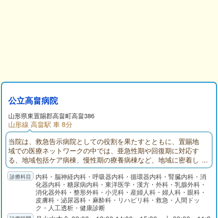
公立高畠病院
山形県
東置賜郡
高畠町高畠386
山形線 高畠駅 車 8分
当院は、救急告示病院としての役割を果たすとともに、置賜地
域での医療ネットワークの中では、亜急性期や回復期に対応す
る、地域包括ケア病棟、慢性期の療養病棟など、地域に密着し
た病院づくりを目指し、取り組んでおります。
内科・脳神経内科・呼吸器内科・循環器内科・腎臓内科・消
化器内科・糖尿病内科・東洋医学・漢方・外科・乳腺外科・
消化器外科・整形外科・小児科・産婦人科・婦人科・眼科・
皮膚科・泌尿器科・麻酔科・リハビリ科・救急・人間ドッ
ク・人工透析・健康診断