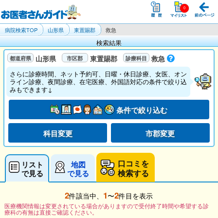
病院検索TOP
山形県
東置賜郡
救急
検索結果
山形県
東置賜郡
救急
さらに診療時間、ネット予約可、日曜・休日診療、女医、オン
ライン診療、夜間診療、在宅医療、外国語対応の条件で絞り込
みもできます↓
条件で絞り込む
科目変更
市郡変更
口コミを
リスト
地図
検索する
で見る
で見る
2
1
2
件該当中、
〜
件目を表示
医療機関情報は変更されている場合がありますので受付終了時間や希望する診
療科の有無は直接ご確認ください。