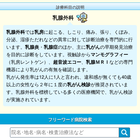
診療科目の説明
乳腺外科
乳腺外科
では
乳房
に起こる、しこり、痛み、張り、くぼみ、
分泌、湿疹ただれなどの異常に対して診断治療を専門的に行
います。
乳腺炎
・
乳腺症
のほか、主に
乳がん
の早期発見治療
を目的に診断をしています。視触診から
マンモグラフィー
（乳房レントゲン）、
超音波エコー
、
乳腺ＭＲＩ
などの専門
機器により乳がんの有無を確認します。
乳がん発生率は12人に1人と言われ、違和感が無くても40歳
以上の女性なら２年に１度の
乳がん検診
が推奨されていま
す。乳腺外科を標榜している多くの医療機関で、乳がん検診
が実施されています。
フリーワード病院検索