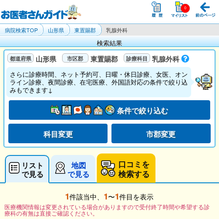
病院検索TOP
山形県
東置賜郡
乳腺外科
検索結果
山形県
東置賜郡
乳腺外科
さらに診療時間、ネット予約可、日曜・休日診療、女医、オン
ライン診療、夜間診療、在宅医療、外国語対応の条件で絞り込
みもできます↓
条件で絞り込む
科目変更
市郡変更
口コミを
リスト
地図
検索する
で見る
で見る
1
1
1
件該当中、
〜
件目を表示
医療機関情報は変更されている場合がありますので受付終了時間や希望する診
療科の有無は直接ご確認ください。