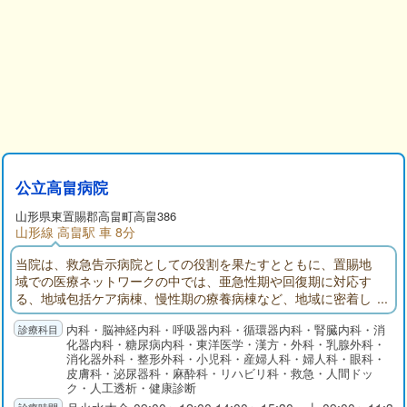
公立高畠病院
山形県
東置賜郡
高畠町高畠386
山形線 高畠駅 車 8分
当院は、救急告示病院としての役割を果たすとともに、置賜地
域での医療ネットワークの中では、亜急性期や回復期に対応す
る、地域包括ケア病棟、慢性期の療養病棟など、地域に密着し
た病院づくりを目指し、取り組んでおります。
内科・脳神経内科・呼吸器内科・循環器内科・腎臓内科・消
化器内科・糖尿病内科・東洋医学・漢方・外科・乳腺外科・
消化器外科・整形外科・小児科・産婦人科・婦人科・眼科・
皮膚科・泌尿器科・麻酔科・リハビリ科・救急・人間ドッ
ク・人工透析・健康診断