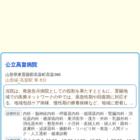
公立高畠病院
山形県
東置賜郡
高畠町高畠386
山形線 高畠駅 車 8分
当院は、救急告示病院としての役割を果たすとともに、置賜地
域での医療ネットワークの中では、亜急性期や回復期に対応す
る、地域包括ケア病棟、慢性期の療養病棟など、地域に密着し
た病院づくりを目指し、取り組んでおります。
内科・脳神経内科・呼吸器内科・循環器内科・腎臓内科・消
化器内科・糖尿病内科・東洋医学・漢方・外科・乳腺外科・
消化器外科・整形外科・小児科・産婦人科・婦人科・眼科・
皮膚科・泌尿器科・麻酔科・リハビリ科・救急・人間ドッ
ク・人工透析・健康診断