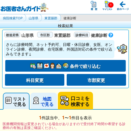
病院検索TOP
山形県
東置賜郡
健康診断
検索結果
山形県
東置賜郡
健康診断
さらに診療時間、ネット予約可、日曜・休日診療、女医、オン
ライン診療、夜間診療、在宅医療、外国語対応の条件で絞り込
みもできます↓
条件で絞り込む
科目変更
市郡変更
口コミを
リスト
地図
検索する
で見る
で見る
1
1
1
件該当中、
〜
件目を表示
医療機関情報は変更されている場合がありますので受付終了時間や希望する診
療科の有無は直接ご確認ください。